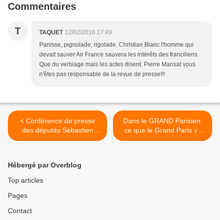
Commentaires
T
TAQUET
12/02/2018 17:49
Panisse, pignolade, rigolade. Christian Blanc l'homme qui
devait sauver Air France sauvera les intérêts des franciliens.
Que du verbiage mais les actes disent. Pierre Mansat vous
n'êtes pas responsable de la revue de presse!!!
< Conférence de presse
Dans le GRAND Parisien:
des députés Sébastien
ce que le Grand Paris va
Jumel et Cedric Villani pour
changer pour vous >
la vérité sur l'assassinat de
Maurice Audin
Hébergé par Overblog
Top articles
Pages
Contact