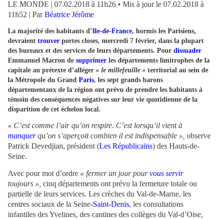
LE MONDE | 07.02.2018 à 11h26 • Mis à jour le 07.02.2018 à
11h52 | Par
Béatrice Jérôme
La majorité des habitants d’
Ile-de-France
, hormis les Parisiens,
devraient
trouver
portes closes, mercredi 7 février, dans la plupart
des bureaux et des services de leurs départements. Pour
dissuader
Emmanuel Macron de
supprimer
les départements limitrophes de la
capitale au prétexte d’alléger
« le millefeuille »
territorial au sein de
la Métropole du Grand
Paris
, les sept grands barons
départementaux de la région ont prévu de
prendre les habitants à
témoin des conséquences négatives sur leur vie quotidienne de la
disparition de cet échelon local.
« C’est comme l’air qu’on respire. C’est lorsqu’il vient à
manquer
qu’on s’aperçoit combien il est indispensable »,
observe
Patrick Devedjian, président (
Les Républicains
) des Hauts-de-
Seine.
Avec pour mot d’ordre
« fermer un jour pour
vous
servir
toujours »,
cinq départements ont prévu la fermeture totale ou
partielle de leurs services. Les crèches du Val-de-Marne, les
centres sociaux de la Seine-
Saint-Denis
, les consultations
infantiles des Yvelines, des cantines des collèges du Val-d’Oise,