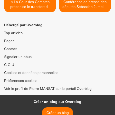
< La Cour des Comptes
Conférence de presse des
préconise le transfert de
députés Sébastien Jumel et
l'Eau a la Metropole du
Cedric Villani pour la vérité
Grand Paris, article de la
sur l'assassinat de Maurice
CDC
Audin >
Hébergé par Overblog
Top articles
Pages
Contact
Signaler un abus
C.G.U.
Cookies et données personnelles
Préférences cookies
Voir le profil de Pierre MANSAT sur le portail Overblog
Créer un blog sur Overblog
Créer un blog