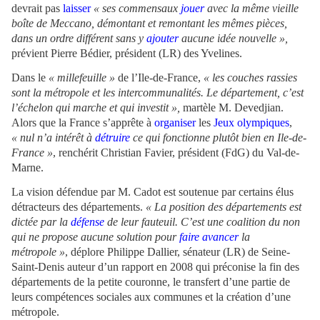
devrait pas
laisser
« ses commensaux
jouer
avec la même vieille
boîte de Meccano, démontant et remontant les mêmes pièces,
dans un ordre différent sans y
ajouter
aucune idée nouvelle »,
prévient Pierre Bédier, président (LR) des Yvelines.
Dans le
« millefeuille »
de l’Ile-de-France,
« les couches rassies
sont la métropole et les intercommunalités. Le département, c’est
l’échelon qui marche et qui investit »,
martèle M. Devedjian.
Alors que la France s’apprête à
organiser
les
Jeux olympiques
,
« nul n’a intérêt à
détruire
ce qui fonctionne plutôt bien en Ile-de-
France »
, renchérit Christian Favier, président (FdG) du Val-de-
Marne.
La vision défendue par M. Cadot est soutenue par certains élus
détracteurs des départements.
« La position des départements est
dictée par la
défense
de leur fauteuil. C’est une coalition du non
qui ne propose aucune solution pour
faire
avancer
la
métropole »
, déplore Philippe Dallier, sénateur (LR) de Seine-
Saint-Denis auteur d’un rapport en 2008 qui préconise la fin des
départements de la petite couronne, le transfert d’une partie de
leurs compétences sociales aux communes et la création d’une
métropole.