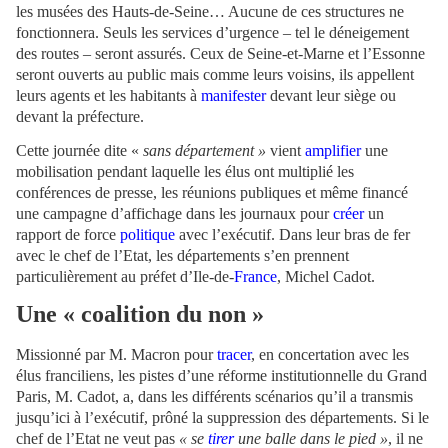
les musées des Hauts-de-Seine… Aucune de ces structures ne
fonctionnera. Seuls les services d’urgence – tel le déneigement
des routes – seront assurés. Ceux de Seine-et-Marne et l’Essonne
seront ouverts au public mais comme leurs voisins, ils appellent
leurs agents et les habitants à
manifester
devant leur siège ou
devant la préfecture.
Cette journée dite «
sans département »
vient
amplifier
une
mobilisation pendant laquelle les élus ont multiplié les
conférences de presse, les réunions publiques et même financé
une campagne d’affichage dans les journaux pour
créer
un
rapport de force
politique
avec l’exécutif. Dans leur bras de fer
avec le chef de l’Etat, les départements s’en prennent
particulièrement au préfet d’Ile-de-
France
, Michel Cadot.
Une « coalition du non »
Missionné par M. Macron pour
tracer
, en concertation avec les
élus franciliens, les pistes d’une réforme institutionnelle du Grand
Paris, M. Cadot, a, dans les différents scénarios qu’il a transmis
jusqu’ici à l’exécutif, prôné la suppression des départements. Si le
chef de l’Etat ne veut pas
« se
tirer
une balle dans le pied »
, il ne