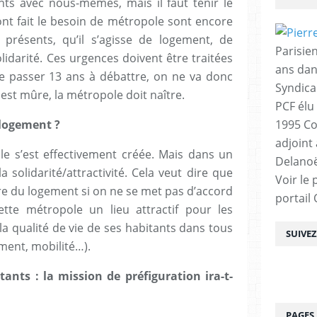
ts avec nous-mêmes, mais il faut tenir le
 ont fait le besoin de métropole sont encore
présents, qu’il s’agisse de logement, de
Parisien
solidarité. Ces urgences doivent être traitées
ans dan
 de passer 13 ans à débattre, on ne va donc
Syndica
est mûre, la métropole doit naître.
PCF élu
logement ?
1995 Co
adjoint
le s’est effectivement créée. Mais dans un
Delanoë
a solidarité/attractivité. Cela veut dire que
Voir le 
re du logement si on ne se met pas d’accord
portail
tte métropole un lieu attractif pour les
la qualité de vie de ses habitants dans tous
SUIVE
ment, mobilité…).
ants : la mission de préfiguration ira-t-
PAGES