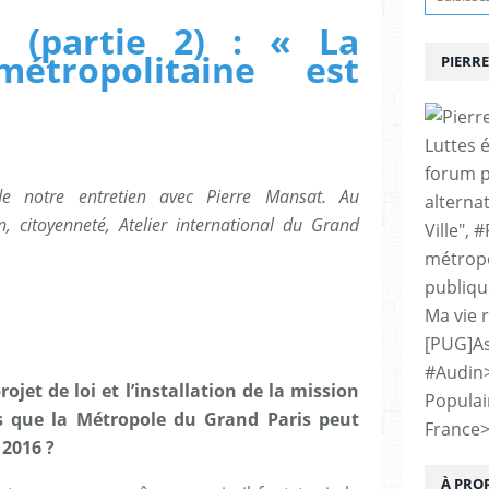
 (partie 2) : « La
métropolitaine est
PIERRE
Luttes 
forum p
e notre entretien avec Pierre Mansat. Au
alternat
, citoyenneté, Atelier international du Grand
Ville", 
métropo
publiqu
Ma vie 
[PUG]As
#Audin
rojet de loi et l’installation de la mission
Populai
us que la Métropole du Grand Paris peut
France
 2016 ?
À PRO