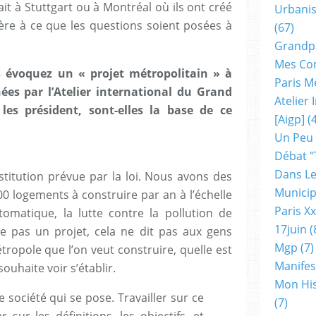
ait à Stuttgart ou à Montréal où ils ont créé
Urbanis
ère à ce que les questions soient posées à
(67)
Grandp
Mes Co
 évoquez un « projet métropolitain » à
Paris M
nées par l’Atelier international du Grand
Atelier
les président, sont-elles la base de ce
[aigp]
(4
Un Peu
Débat "
Dans Le
itution prévue par la loi. Nous avons des
Municip
 logements à construire par an à l’échelle
Paris X
omatique, la lutte contre la pollution de
17juin
(
ue pas un projet, cela ne dit pas aux gens
Mgp
(7)
tropole que l’on veut construire, quelle est
Manifes
souhaite voir s’établir.
Mon His
 société qui se pose. Travailler sur ce
(7)
r sur les définitions, les objectifs, et