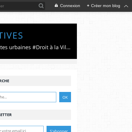
Connexion
+
Créer mon blog
TIVES
Luttes émancipatrices,recherche du forum politico/social pour des alternatives,luttes urbaines #Droit à la Ville", #Paris #GrandParis,enjeux de la métropolisation,accès aux Archives publiques par Pierre Mansat,auteur‼️Ma vie rouge. Meutre au Grand Paris‼️[PUG]Association Josette & Maurice #Audin>bénevole Secours Populaire>Comité Laghouat-France>#Mumia #INTA
RCHE
ETTER