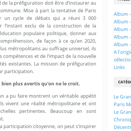
l de la préfiguration doit être d’instaurer au
mmune. Mise à part la tentative de Paris
Album -
er un cycle de débats qui a réuni 3 000
Album -
 l’instant exclu de la construction de la
Album -
d’éducation populaire politique, donner aux
Album -
 compréhension, de façon à ce qu’en 2020,
Album -
élus métropolitains au suffrage universel, ils
A l'ori
s compétences et de l’impact de la nouvelle
sélectio
ités existantes. La mission de préfiguration
Links
r participation.
CATÉG
bien plus avertis qu’on ne le croit.
on a pu faire montrent un véritable appétit
Le Gran
ls vivent une réalité métropolitaine et ont
Paris M
chelles pertinentes. Beaucoup en sont
Le Gran
t.
Chroniq
la participation citoyenne, on peut s’inspirer
Décentr