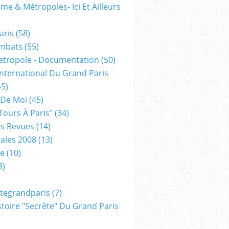
me & Métropoles- Ici Et Ailleurs
aris
(58)
mbats
(55)
etropole - Documentation
(50)
 International Du Grand Paris
5)
 De Moi
(45)
tours À Paris"
(34)
s Revues
(14)
ales 2008
(13)
xe
(10)
8)
tegrandparis
(7)
toire "secrète" Du Grand Paris