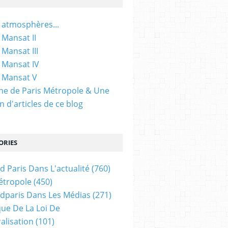
 atmosphères...
 Mansat II
 Mansat III
 Mansat IV
 Mansat V
gine de Paris Métropole & Une
n d'articles de ce blog
ORIES
d Paris Dans L'actualité
(760)
étropole
(450)
dparis Dans Les Médias
(271)
ue De La Loi De
alisation
(101)