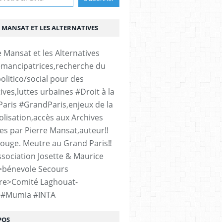
 MANSAT ET LES ALTERNATIVES
émancipatrices,recherche du
olitico/social pour des
ives,luttes urbaines #Droit à la
#Paris #GrandParis,enjeux de la
lisation,accès aux Archives
es par Pierre Mansat,auteur‼️
rouge. Meutre au Grand Paris‼️
sociation Josette & Maurice
>bénevole Secours
re>Comité Laghouat-
>#Mumia #INTA
POS