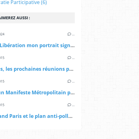
tie Participative
(6)
IMEREZ AUSSI :
024
…
> Dans Libération mon portrait signé Sibylle Vincendon: Pierre Mansat, le métropolitain
015
…
> A Paris, les prochaines réunions publiques sur le Grand Paris
015
…
> Vers un Manifeste Métropolitain pour le Grand Paris
015
…
> Le Grand Paris et le plan anti-pollution d'Anne Hidalgo