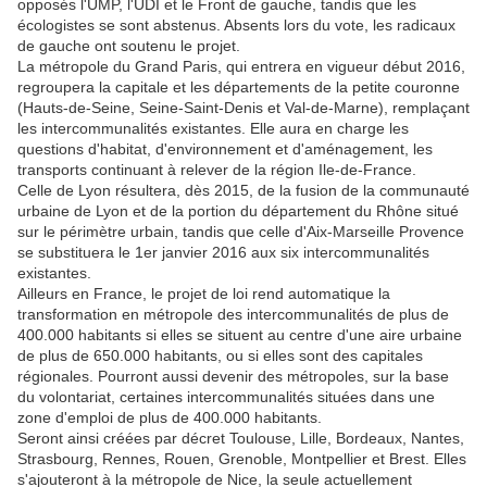
opposés l'UMP, l'UDI et le Front de gauche, tandis que les
écologistes se sont abstenus. Absents lors du vote, les radicaux
de gauche ont soutenu le projet.
La métropole du Grand Paris, qui entrera en vigueur début 2016,
regroupera la capitale et les départements de la petite couronne
(Hauts-de-Seine, Seine-Saint-Denis et Val-de-Marne), remplaçant
les intercommunalités existantes. Elle aura en charge les
questions d'habitat, d'environnement et d'aménagement, les
transports continuant à relever de la région Ile-de-France.
Celle de Lyon résultera, dès 2015, de la fusion de la communauté
urbaine de Lyon et de la portion du département du Rhône situé
sur le périmètre urbain, tandis que celle d'Aix-Marseille Provence
se substituera le 1er janvier 2016 aux six intercommunalités
existantes.
Ailleurs en France, le projet de loi rend automatique la
transformation en métropole des intercommunalités de plus de
400.000 habitants si elles se situent au centre d'une aire urbaine
de plus de 650.000 habitants, ou si elles sont des capitales
régionales. Pourront aussi devenir des métropoles, sur la base
du volontariat, certaines intercommunalités situées dans une
zone d'emploi de plus de 400.000 habitants.
Seront ainsi créées par décret Toulouse, Lille, Bordeaux, Nantes,
Strasbourg, Rennes, Rouen, Grenoble, Montpellier et Brest. Elles
s'ajouteront à la métropole de Nice, la seule actuellement