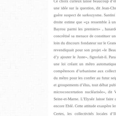
Ce choix curieux laisse beaucoup d’élu
une idée sur la
question,
dit Jean-Chr
guère suspect de sarkozysme. Santini s
droite estime que
«ça ressemble à
un
Bayrou parmi les
premiers» ,
hasarde
concrétisé sa menace de constituer une
loin du discours fondateur sur le Grand
revendiquait pour son projet
«le
Beau,
d’y ajouter le
Juste»,
fignolait-il. Par
une loi créant un métro automatique 
compétences d’urbanisme aux collecti
du métro pour les confier au futur se
et groupements d’élus, tout débat publ
microconcertation
nucléarisée»,
dit V
Seine-et-Marne. L’Elysée laisse faire 
encore Eblé. Cette attitude exaspère l
Certes, les collectivités locales 