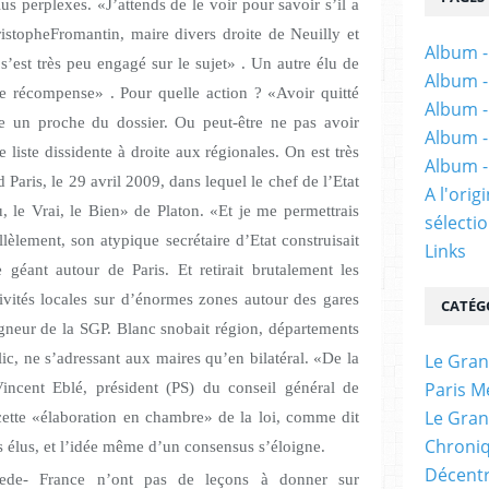
s perplexes. «J’attends de le voir pour savoir s’il a
istopheFromantin, maire divers droite de Neuilly et
Album -
’est très peu engagé sur le sujet» . Un autre élu de
Album -
e récompense» .
Pour quelle action ? «Avoir quitté
Album -
 un proche du dossier. Ou peut-être ne pas avoir
Album -
 liste dissidente à droite aux régionales. On est très
Album -
 Paris, le 29 avril 2009, dans lequel le chef de l’Etat
A l'ori
 le Vrai, le Bien» de Platon. «Et je me permettrais
sélectio
allèlement, son atypique secrétaire d’Etat construisait
Links
géant autour de Paris. Et retirait brutalement les
vités locales sur d’énormes zones autour des gares
CATÉG
igneur de la SGP. Blanc snobait région, départements
Le Gran
ic, ne s’adressant aux maires qu’en bilatéral. «De la
Paris M
incent Eblé, président (PS) du conseil général de
Le Gran
cette
«élaboration en chambre»
de la loi, comme dit
Chroniq
es élus, et l’idée même d’un consensus s’éloigne.
Décentr
d’Ilede- France n’ont pas de leçons à donner sur