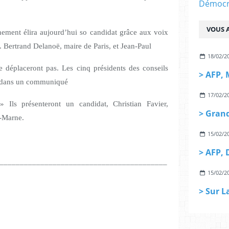
Démocra
VOUS A
nement élira aujourd’hui so candidat grâce aux voix
t. Bertrand Delanoë, maire de Paris, et Jean-Paul
18/02/2
e déplaceront pas. Les cinq présidents des conseils
r dans un communiqué
17/02/2
» Ils présenteront un candidat, Christian Favier,
e-Marne.
15/02/2
_________________________________________
15/02/2