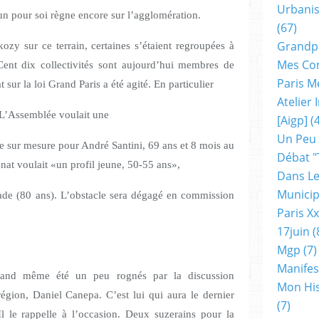
Urbanis
un pour soi règne encore sur l’agglomération.
(67)
Grandp
kozy sur ce terrain, certaines s’étaient regroupées à
Mes Co
 Cent dix collectivités sont aujourd’hui membres de
Paris M
sur la loi Grand Paris a été agité. En particulier
Atelier
. L’Assemblée voulait une
[aigp]
(4
Un Peu
lée sur mesure pour André Santini, 69 ans et 8 mois au
Débat "
at voulait «un profil jeune, 50-55 ans»,
Dans Le
Municip
cade (80 ans). L’obstacle sera dégagé en commission
Paris X
17juin
(
Mgp
(7)
Manifes
uand même été un peu rognés par la discussion
Mon His
région, Daniel Canepa. C’est lui qui aura le dernier
(7)
l le rappelle à l’occasion. Deux suzerains pour la