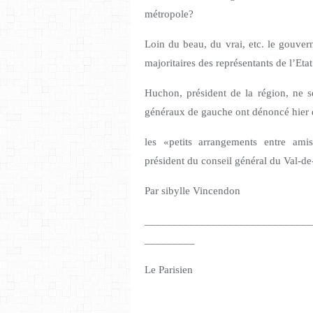
métropole?
Loin du beau, du vrai, etc. le gouver
majoritaires des représentants de l’Eta
Huchon, président de la région, ne s
généraux de gauche ont dénoncé hie
les «petits arrangements entre amis
président du conseil général du Val-d
Par sibylle Vincendon
______________________________
_________
Le Parisien