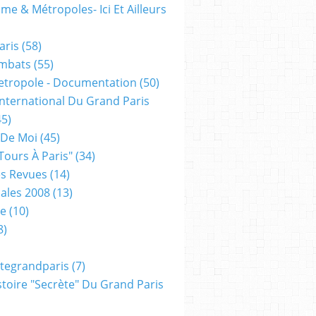
me & Métropoles- Ici Et Ailleurs
aris
(58)
mbats
(55)
etropole - Documentation
(50)
 International Du Grand Paris
5)
 De Moi
(45)
tours À Paris"
(34)
s Revues
(14)
ales 2008
(13)
xe
(10)
8)
tegrandparis
(7)
toire "secrète" Du Grand Paris