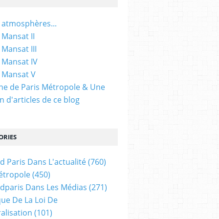
 atmosphères...
 Mansat II
 Mansat III
 Mansat IV
 Mansat V
gine de Paris Métropole & Une
n d'articles de ce blog
ORIES
d Paris Dans L'actualité
(760)
étropole
(450)
dparis Dans Les Médias
(271)
ue De La Loi De
alisation
(101)