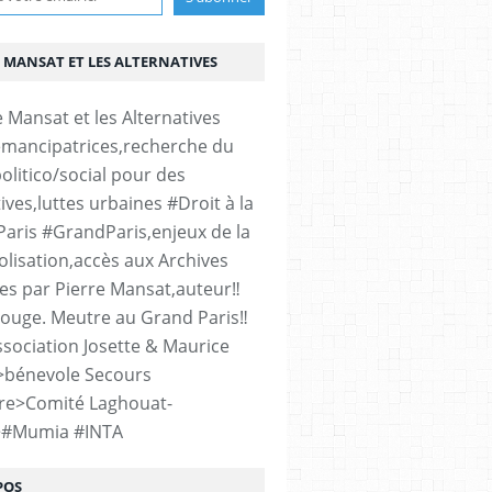
 MANSAT ET LES ALTERNATIVES
émancipatrices,recherche du
olitico/social pour des
ives,luttes urbaines #Droit à la
#Paris #GrandParis,enjeux de la
lisation,accès aux Archives
es par Pierre Mansat,auteur‼️
rouge. Meutre au Grand Paris‼️
sociation Josette & Maurice
>bénevole Secours
re>Comité Laghouat-
>#Mumia #INTA
POS