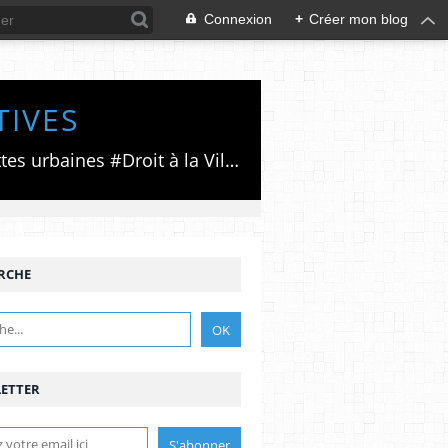
Connexion
+
Créer mon blog
TIVES
Luttes émancipatrices,recherche du forum politico/social pour des alternatives,luttes urbaines #Droit à la Ville", #Paris #GrandParis,enjeux de la métropolisation,accès aux Archives publiques par Pierre Mansat,auteur‼️Ma vie rouge. Meutre au Grand Paris‼️[PUG]Association Josette & Maurice #Audin>bénevole Secours Populaire>Comité Laghouat-France>#Mumia #INTA
RCHE
ETTER