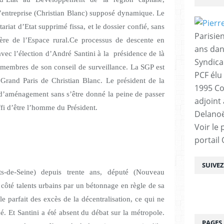
’entreprise (Christian Blanc) supposé dynamique. Le
étariat d’Etat supprimé fissa, et le dossier confié, sans
Parisien
tère de l’Espace rural.Ce processus de descente en
ans dan
vec l’élection d’André Santini à la
présidence de là
Syndica
 membres de son conseil de surveillance. La SGP est
PCF élu
i Grand Paris de Christian Blanc. Le président de la
1995 Co
d’aménagement sans s’être donné la peine de passer
adjoint
uffi d’être l’homme du Président.
Delanoë
Voir le 
portail
SUIVE
ts-de-Seine) depuis trente ans, député (Nouveau
é côté talents urbains par un bétonnage en règle de sa
 parfait des excès de la décentralisation, ce qui ne
é. Et Santini a été absent du débat sur la métropole.
PAGES