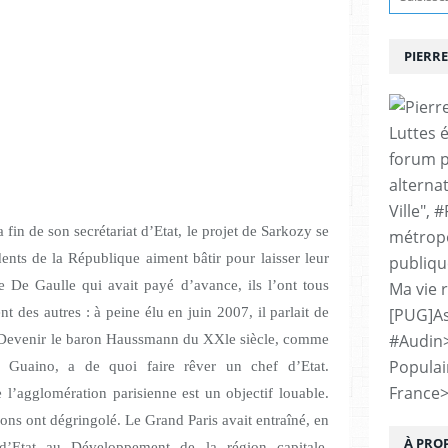
PIERRE
Luttes 
forum p
alternat
Ville", 
 fin de son secrétariat d’Etat, le projet de Sarkozy se
métropo
dents de la République aiment bâtir pour laisser leur
publiqu
de De Gaulle qui avait payé d’avance, ils l’ont tous
Ma vie 
[PUG]As
t des autres : à peine élu en juin 2007, il parlait de
#Audin
 Devenir le baron Haussmann du XXle siècle, comme
Populai
i Guaino, a de quoi faire rêver un chef d’Etat.
France
 l’agglomération parisienne est un objectif louable.
ions ont dégringolé. Le Grand Paris avait entraîné, en
À PRO
 d’Etat au Développement de la région capitale,