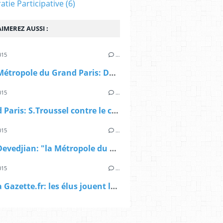
tie Participative
(6)
IMEREZ AUSSI :
015
…
> AFP, Métropole du Grand Paris: Da Silva veut revenir à "l'esprit initial de la loi"
015
…
> Grand Paris: S.Troussel contre le compromis Gouvernement/Sénat
015
…
> AFP, Devedjian: "la Métropole du Grand Paris est une "machine à impopularité"
015
…
> Sur La Gazette.fr: les élus jouent la carte Valls