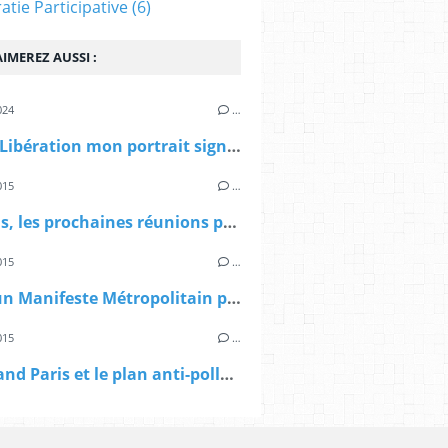
tie Participative
(6)
IMEREZ AUSSI :
024
…
> Dans Libération mon portrait signé Sibylle Vincendon: Pierre Mansat, le métropolitain
015
…
> A Paris, les prochaines réunions publiques sur le Grand Paris
015
…
> Vers un Manifeste Métropolitain pour le Grand Paris
015
…
> Le Grand Paris et le plan anti-pollution d'Anne Hidalgo