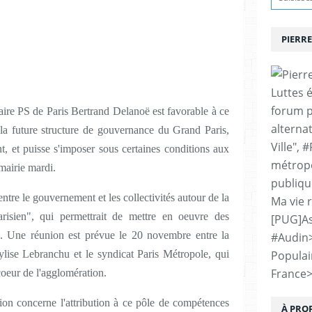
PIERRE
Luttes 
forum p
re PS de Paris Bertrand Delanoë est favorable à ce
alternat
 la future structure de gouvernance du Grand Paris,
Ville", 
, et puisse s'imposer sous certaines conditions aux
métropo
mairie mardi.
publiqu
ntre le gouvernement et les collectivités autour de la
Ma vie 
arisien", qui permettrait de mettre en oeuvre des
[PUG]As
le. Une réunion est prévue le 20 novembre entre la
#Audin
ylise Lebranchu et le syndicat Paris Métropole, qui
Populai
France
coeur de l'agglomération.
ion concerne l'attribution à ce pôle de compétences
À PRO