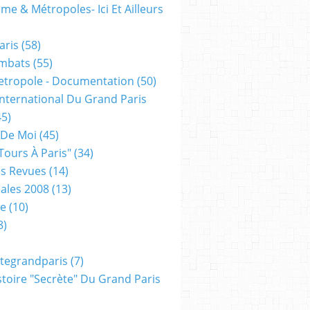
me & Métropoles- Ici Et Ailleurs
aris
(58)
mbats
(55)
etropole - Documentation
(50)
 International Du Grand Paris
5)
 De Moi
(45)
tours À Paris"
(34)
s Revues
(14)
ales 2008
(13)
xe
(10)
8)
tegrandparis
(7)
toire "secrète" Du Grand Paris