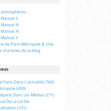
 atmosphères...
 Mansat II
 Mansat III
 Mansat IV
 Mansat V
gine de Paris Métropole & Une
n d'articles de ce blog
ORIES
d Paris Dans L'actualité
(760)
étropole
(450)
dparis Dans Les Médias
(271)
ue De La Loi De
alisation
(101)