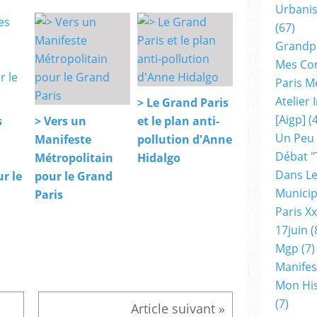
Urbanis
(67)
Grandp
Mes Co
Paris M
Atelier
> Le Grand Paris
[aigp]
(4
s
> Vers un
et le plan anti-
Un Peu
Manifeste
pollution d'Anne
Débat "
Métropolitain
Hidalgo
Dans Le
r le
pour le Grand
Municip
Paris
Paris X
17juin
(
Mgp
(7)
Manifes
Mon His
(7)