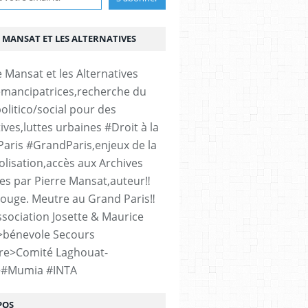
 MANSAT ET LES ALTERNATIVES
émancipatrices,recherche du
olitico/social pour des
ives,luttes urbaines #Droit à la
#Paris #GrandParis,enjeux de la
lisation,accès aux Archives
es par Pierre Mansat,auteur‼️
rouge. Meutre au Grand Paris‼️
sociation Josette & Maurice
>bénevole Secours
re>Comité Laghouat-
>#Mumia #INTA
POS