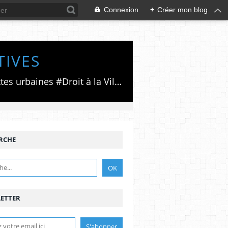
Connexion
+
Créer mon blog
TIVES
Luttes émancipatrices,recherche du forum politico/social pour des alternatives,luttes urbaines #Droit à la Ville", #Paris #GrandParis,enjeux de la métropolisation,accès aux Archives publiques par Pierre Mansat,auteur‼️Ma vie rouge. Meutre au Grand Paris‼️[PUG]Association Josette & Maurice #Audin>bénevole Secours Populaire>Comité Laghouat-France>#Mumia #INTA
RCHE
ETTER