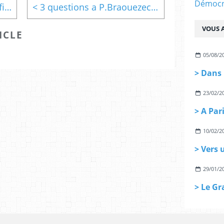
Démocra
> Grand Paris: la solidarité financière en question
< 3 questions a P.Braouezec, président de Paris Métropole
VOUS A
ICLE
05/08/2
23/02/2
10/02/2
29/01/2