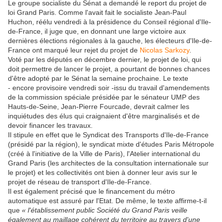
Le groupe socialiste du Sénat a demandé le report du projet de
loi Grand Paris. Comme l'avait fait le socialiste Jean-Paul
Huchon, réélu vendredi à la présidence du Conseil régional d'Ile-
de-France, il juge que, en donnant une large victoire aux
dernières élections régionales à la gauche, les électeurs d'Ile-de-
France ont marqué leur rejet du projet de
Nicolas Sarkozy
.
Voté par les députés en décembre dernier, le projet de loi, qui
doit permettre de lancer le projet, a pourtant de bonnes chances
d'être adopté par le Sénat la semaine prochaine. Le texte
- encore provisoire vendredi soir -issu du travail d'amendements
de la commission spéciale présidée par le sénateur UMP des
Hauts-de-Seine, Jean-Pierre Fourcade, devrait calmer les
inquiétudes des élus qui craignaient d'être marginalisés et de
devoir financer les travaux.
Il stipule en effet que le Syndicat des Transports d'Ile-de-France
(présidé par la région), le syndicat mixte d'études Paris Métropole
(créé à l'initiative de la Ville de Paris), l'Atelier international du
Grand Paris (les architectes de la consultation internationale sur
le projet) et les collectivités ont bien à donner leur avis sur le
projet de réseau de transport d'Ile-de-France.
Il est également précisé que le financement du métro
automatique est assuré par l'Etat. De même, le texte affirme-t-il
que
« l'établissement public Société du Grand Paris veille
également au maillage cohérent du territoire au travers d'une