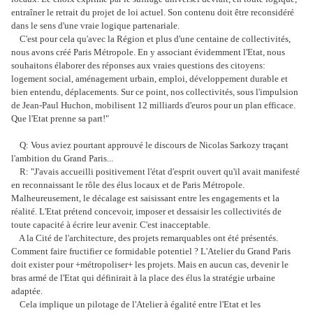
entraîner le retrait du projet de loi actuel. Son contenu doit être reconsidéré
dans le sens d'une vraie logique partenariale.
C'est pour cela qu'avec la Région et plus d'une centaine de collectivités,
nous avons créé Paris Métropole. En y associant évidemment l'Etat, nous
souhaitons élaborer des réponses aux vraies questions des citoyens:
logement social, aménagement urbain, emploi, développement durable et
bien entendu, déplacements. Sur ce point, nos collectivités, sous l'impulsion
de Jean-Paul Huchon, mobilisent 12 milliards d'euros pour un plan efficace.
Que l'Etat prenne sa part!"
Q: Vous aviez pourtant approuvé le discours de Nicolas Sarkozy traçant
l'ambition du Grand Paris...
R: "J'avais accueilli positivement l'état d'esprit ouvert qu'il avait manifesté
en reconnaissant le rôle des élus locaux et de Paris Métropole.
Malheureusement, le décalage est saisissant entre les engagements et la
réalité. L'Etat prétend concevoir, imposer et dessaisir les collectivités de
toute capacité à écrire leur avenir. C'est inacceptable.
A la Cité de l'architecture, des projets remarquables ont été présentés.
Comment faire fructifier ce formidable potentiel ? L'Atelier du Grand Paris
doit exister pour +métropoliser+ les projets. Mais en aucun cas, devenir le
bras armé de l'Etat qui définirait à la place des élus la stratégie urbaine
adaptée.
Cela implique un pilotage de l'Atelier à égalité entre l'Etat et les