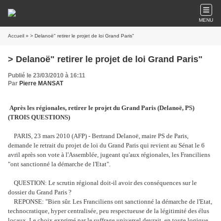
MENU
Accueil
» > Delanoë" retirer le projet de loi Grand Paris"
> Delanoë" retirer le projet de loi Grand Paris"
Publié le 23/03/2010 à 16:11
Par
Pierre MANSAT
Après les régionales, retirer le projet du Grand Paris (Delanoë, PS)
(TROIS QUESTIONS)
PARIS, 23 mars 2010 (AFP) - Bertrand Delanoë, maire PS de Paris,
demande le retrait du projet de loi du Grand Paris qui revient au Sénat le 6
avril après son vote à l'Assemblée, jugeant qu'aux régionales, les Franciliens
"ont sanctionné la démarche de l'Etat".
QUESTION: Le scrutin régional doit-il avoir des conséquences sur le
dossier du Grand Paris ?
REPONSE: "Bien sûr. Les Franciliens ont sanctionné la démarche de l'Etat,
technocratique, hyper centralisée, peu respectueuse de la légitimité des élus
locaux. Le choix exprimé par le suffrage universel devrait, en toute logique,