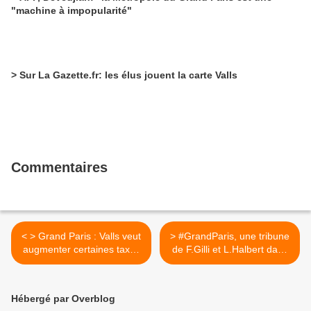
"machine à impopularité"
> Sur La Gazette.fr: les élus jouent la carte Valls
Commentaires
< > Grand Paris : Valls veut
> #GrandParis, une tribune
augmenter certaines taxes
de F.Gilli et L.Halbert dans
pour financer les transports
Le Monde >
Hébergé par Overblog