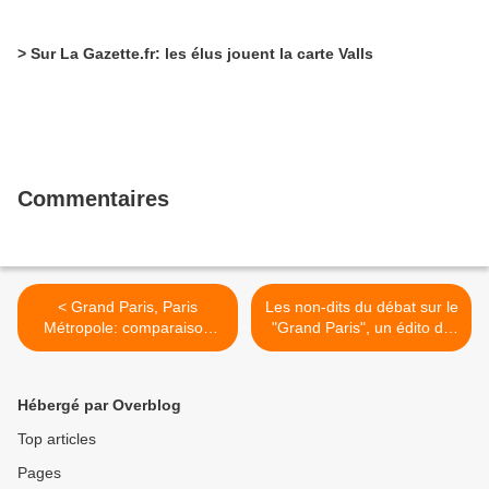
> Sur La Gazette.fr: les élus jouent la carte Valls
Commentaires
< Grand Paris, Paris
Les non-dits du débat sur le
Métropole: comparaison
"Grand Paris", un édito de
internationale.
Jean-Louis Andréani dans
Le Monde de ce jour. >
Hébergé par Overblog
Top articles
Pages