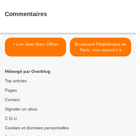
Commentaires
< Lire Jean Marc Offner
Boulevard Périphérique de
Paris, mon discours à
l'inauguration de l'expo "
30ans de périf" >
Hébergé par Overblog
Top articles
Pages
Contact
Signaler un abus
C.G.U.
Cookies et données personnelles