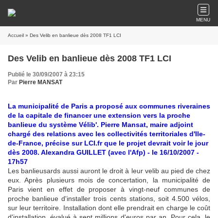
MENU
Accueil
» Des Velib en banlieue dès 2008 TF1 LCI
Des Velib en banlieue dès 2008 TF1 LCI
Publié le 30/09/2007 à 23:15
Par
Pierre MANSAT
La municipalité de Paris a proposé aux communes riveraines
de la capitale de financer une extension vers la proche
banlieue du système Vélib'. Pierre Mansat, maire adjoint
chargé des relations avec les collectivités territoriales d'Ile-
de-France, précise sur LCI.fr que le projet devrait voir le jour
dès 2008. Alexandra GUILLET (avec l'Afp) - le 16/10/2007 -
17h57
Les banlieusards aussi auront le droit à leur velib au pied de chez
eux. Après plusieurs mois de concertation, la municipalité de
Paris vient en effet de proposer à vingt-neuf communes de
proche banlieue d'installer trois cents stations, soit 4.500 vélos,
sur leur territoire. Installation dont elle prendrait en charge le coût
d'installation, évalué à sept millions d'euros par an. Pour cela, le