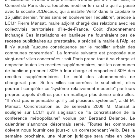
Conseil de Paris devra toutefois modifier le marché qu'il a passé
avec la société JCDecaux, qui a installé Vélib' dans la capitale le
15 juillet dernier, "mais sans en bouleverser l'équilibre", précise à
LCI.fr Pierre Mansat, maire adjoint chargé des relations avec les
collectivités territoriales d'Ile-de-France. Coût d'abonnement
inchangé Ces installations en banlieue ne fourniraient pas de
recettes publicitaires au prestataire, a précisé la mairie à l'Afp, et
il n'y aurait "aucune conséquence sur le mobilier urbain des
communes concernées". La formule suivante est proposée aux
vingt-neuf villes concernées : soit Paris prend tout à sa charge et
empoche toutes les recettes supplémentaires, soit les communes
de banlieue prennent 30% à leur charge et empochent 30% des
recettes supplémentaires. Le coût des abonnements ne
changerait pas. Si les villes concernées le souhaitent, elles
pourront compléter ce "système relativement modeste" par leurs
propres appels d'offres pour un maillage plus dense entre elles.
"Il n'est pas impensable qu'il y ait plusieurs systèmes", a dit M.
Mansat. Concrétisation au 2e semestre 2008 M. Mansat a
souligné sur LCI.fr qu'il s'agissait de "la concrétisation de la
conférence métropolitaine" voulue par Bertrand Delanoë. Le
calendrier s'annonce désormais serré. "Toutes les communes
doivent nous fournir ces jours-ci un correspondant Velib. Dès la
semaine prochaine, une réunion juridique sera mise en place