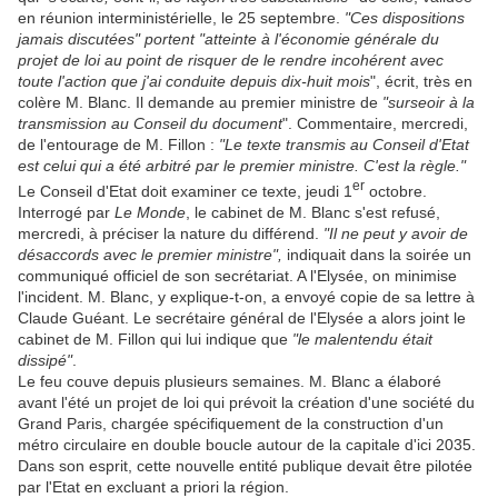
en réunion interministérielle, le 25 septembre.
"Ces dispositions
jamais discutées" portent "atteinte à l'économie générale du
projet de loi au point de risquer de le rendre incohérent avec
toute l'action que j'ai conduite depuis dix-huit mois
", écrit, très en
colère M. Blanc. Il demande au premier ministre de
"surseoir à la
transmission au Conseil du document
". Commentaire, mercredi,
de l'entourage de M. Fillon :
"Le texte transmis au Conseil d'Etat
est celui qui a été arbitré par le premier ministre. C'est la règle."
er
Le Conseil d'Etat doit examiner ce texte, jeudi 1
octobre.
Interrogé par
Le
Monde
, le cabinet de M. Blanc s'est refusé,
mercredi, à préciser la nature du différend.
"Il ne peut y avoir de
désaccords avec le premier ministre",
indiquait dans la soirée un
communiqué officiel de son secrétariat. A l'Elysée, on minimise
l'incident. M. Blanc, y explique-t-on, a envoyé copie de sa lettre à
Claude Guéant. Le secrétaire général de l'Elysée a alors joint le
cabinet de M. Fillon qui lui indique que
"le malentendu était
dissipé"
.
Le feu couve depuis plusieurs semaines. M. Blanc a élaboré
avant l'été un projet de loi qui prévoit la création d'une société du
Grand Paris, chargée spécifiquement de la construction d'un
métro circulaire en double boucle autour de la capitale d'ici 2035.
Dans son esprit, cette nouvelle entité publique devait être pilotée
par l'Etat en excluant a priori la région.