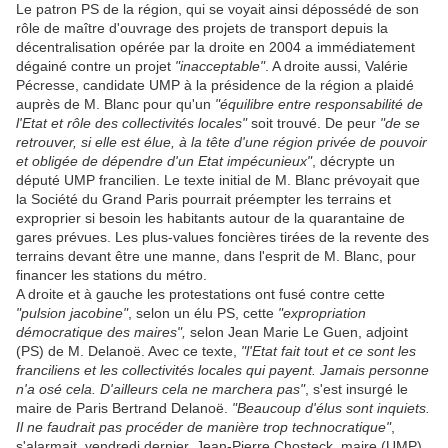
Le patron PS de la région, qui se voyait ainsi dépossédé de son
rôle de maître d'ouvrage des projets de transport depuis la
décentralisation opérée par la droite en 2004 a immédiatement
dégainé contre un projet
"inacceptable"
. A droite aussi, Valérie
Pécresse, candidate UMP à la présidence de la région a plaidé
auprès de M. Blanc pour qu'un
"équilibre entre responsabilité de
l'Etat et rôle des collectivités locales"
soit trouvé. De peur
"de se
retrouver, si elle est élue, à la tête d'une région privée de pouvoir
et obligée de dépendre d'un Etat impécunieux"
, décrypte un
député UMP francilien. Le texte initial de M. Blanc prévoyait que
la Société du Grand Paris pourrait préempter les terrains et
exproprier si besoin les habitants autour de la quarantaine de
gares prévues. Les plus-values foncières tirées de la revente des
terrains devant être une manne, dans l'esprit de M. Blanc, pour
financer les stations du métro.
A droite et à gauche les protestations ont fusé contre cette
"pulsion jacobine"
, selon un élu PS, cette
"expropriation
démocratique des maires",
selon Jean Marie Le Guen, adjoint
(PS) de M. Delanoë. Avec ce texte,
"l'Etat fait tout et ce sont les
franciliens et les collectivités locales qui payent. Jamais personne
n'a osé cela. D'ailleurs cela ne marchera pas"
, s'est insurgé le
maire de Paris Bertrand Delanoë.
"Beaucoup d'élus sont inquiets.
Il ne faudrait pas procéder de manière trop technocratique"
,
s'alarmait, vendredi dernier, Jean-Pierre Chosteck, maire (UMP)