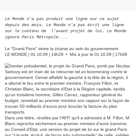
Le Monde n'a pas produit une ligne sur ce sujet
depuis des mois, Le Monde n'a pas écrit une ligne
sur le contenu de l'avant projet de loi. Le Monde
......
ignore Paris Métropole.
Le "Grand Paris" sème la zizanie au sein du gouvernement
LE MONDE | 01.10.09 | 14h28 • Mis à jour le 01.10.09 | 17h08
hantier présidentiel, le projet du Grand Paris, porté par Nicolas
Sarkozy est en train de se retourner tel un boomerang contre le
gouvernement. Censé affaiblir la gauche à la tête de la région, il
a allumé le feu entre le premier ministre, François Fillon, et
Christian Blanc, le secrétaire d'Etat à la Région capitale, tandis
qu'un troisième homme, Gilles Carrez, rapporteur général du
budget, remettait au premier ministre son rapport sur la façon de
trouver 50 milliards d'euros pour boucler la facture du plan
transports.
Dans une lettre, révélée par l'AFP, qu'il a adressée à M. Fillon, M.
Blanc reproche sèchement au premier ministre d'avoir transmis
au Conseil d'Etat, une version du projet de loi sur le grand Paris
qui "
s'écarte,
écrit-il,
de façon très substantielle"
de celle, validée