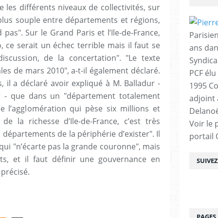
 les différents niveaux de collectivités, sur
lus souple entre départements et régions,
 pas". Sur le Grand Paris et l’Ile-de-France,
Parisien
, ce serait un échec terrible mais il faut se
ans dan
scussion, de la concertation". "Le texte
Syndica
ales de mars 2010", a-t-il également déclaré.
PCF élu
 il a déclaré avoir expliqué à M. Balladur -
1995 Co
er - que dans un "département totalement
adjoint
 l’agglomération qui pèse six millions et
Delanoë
e la richesse d’Ile-de-France, c’est très
Voir le 
départements de la périphérie d’exister". Il
portail
qui "n’écarte pas la grande couronne", mais
ts, et il faut définir une gouvernance en
SUIVE
 précisé.
PAGES