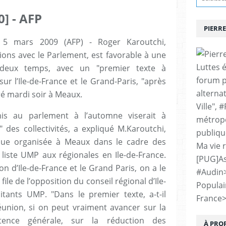
0] - AFP
PIERRE
, 5 mars 2009 (AFP) - Roger Karoutchi,
tions avec le Parlement, est favorable à une
Luttes 
n deux temps, avec un "premier texte à
forum p
ur l’Ile-de-France et le Grand-Paris, "après
alternat
aré mardi soir à Meaux.
Ville", 
is au parlement à l’automne viserait à
métropo
" des collectivités, a expliqué M.Karoutchi,
publiqu
ique organisée à Meaux dans le cadre des
Ma vie 
 liste UMP aux régionales en Ile-de-France.
[PUG]As
on d’Ile-de-France et le Grand Paris, on a le
#Audin
file de l’opposition du conseil régional d’Ile-
Populai
tants UMP. "Dans le premier texte, a-t-il
France
réunion, si on peut vraiment avancer sur la
ence générale, sur la réduction des
À PRO