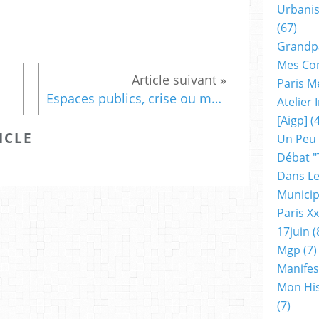
Urbanis
(67)
Grandp
Mes Co
Paris M
Espaces publics, crise ou mutation ? Bacqué, Corajoud, Landau, Mansat
Atelier
[aigp]
(4
ICLE
Un Peu
Débat "
Dans Le
Municip
Paris X
17juin
(
Mgp
(7)
Manifes
Mon His
(7)