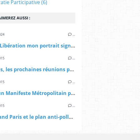
tie Participative
(6)
IMEREZ AUSSI :
024
…
> Dans Libération mon portrait signé Sibylle Vincendon: Pierre Mansat, le métropolitain
015
…
> A Paris, les prochaines réunions publiques sur le Grand Paris
015
…
> Vers un Manifeste Métropolitain pour le Grand Paris
015
…
> Le Grand Paris et le plan anti-pollution d'Anne Hidalgo