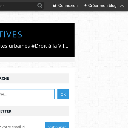
Connexion
+
Créer mon blog
TIVES
Luttes émancipatrices,recherche du forum politico/social pour des alternatives,luttes urbaines #Droit à la Ville", #Paris #GrandParis,enjeux de la métropolisation,accès aux Archives publiques par Pierre Mansat,auteur‼️Ma vie rouge. Meutre au Grand Paris‼️[PUG]Association Josette & Maurice #Audin>bénevole Secours Populaire>Comité Laghouat-France>#Mumia #INTA
RCHE
ETTER