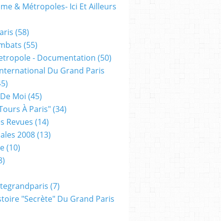
me & Métropoles- Ici Et Ailleurs
aris
(58)
mbats
(55)
etropole - Documentation
(50)
 International Du Grand Paris
5)
 De Moi
(45)
tours À Paris"
(34)
s Revues
(14)
ales 2008
(13)
xe
(10)
8)
tegrandparis
(7)
toire "secrète" Du Grand Paris