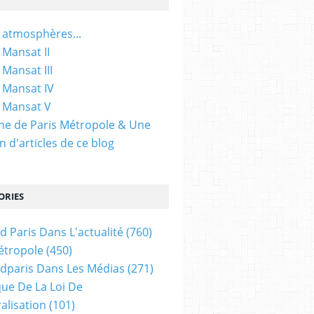
 atmosphères...
 Mansat II
 Mansat III
 Mansat IV
 Mansat V
gine de Paris Métropole & Une
n d'articles de ce blog
ORIES
d Paris Dans L'actualité
(760)
étropole
(450)
dparis Dans Les Médias
(271)
ue De La Loi De
alisation
(101)