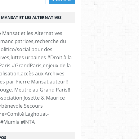
 MANSAT ET LES ALTERNATIVES
émancipatrices,recherche du
olitico/social pour des
ives,luttes urbaines #Droit à la
#Paris #GrandParis,enjeux de la
lisation,accès aux Archives
es par Pierre Mansat,auteur‼️
rouge. Meutre au Grand Paris‼️
sociation Josette & Maurice
>bénevole Secours
re>Comité Laghouat-
>#Mumia #INTA
POS