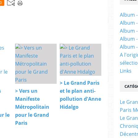
0
Album -
Album -
Album -
Album -
Album -
A l'ori
sélectio
Links
> Le Grand Paris
CATÉG
s
> Vers un
et le plan anti-
Manifeste
pollution d'Anne
Le Gran
Métropolitain
Hidalgo
Paris M
r le
pour le Grand
Le Gran
Paris
Chroniq
Décentr