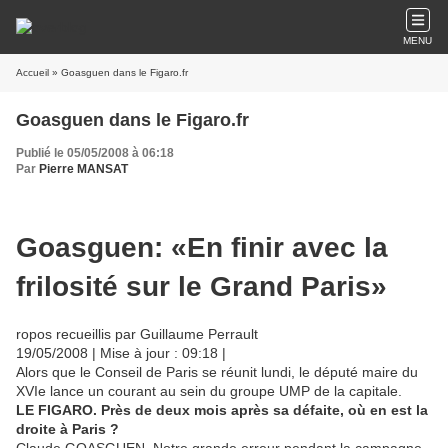
MENU
Accueil
» Goasguen dans le Figaro.fr
Goasguen dans le Figaro.fr
Publié le 05/05/2008 à 06:18
Par
Pierre MANSAT
Goasguen: «En finir avec la
frilosité sur le Grand Paris»
ropos recueillis par Guillaume Perrault
19/05/2008 | Mise à jour : 09:18 |
Alors que le Conseil de Paris se réunit lundi, le député maire du
XVIe lance un courant au sein du groupe UMP de la capitale.
LE FIGARO. Près de deux mois après sa défaite, où en est la
droite à Paris ?
Claude GOASGUEN. Notre grande erreur pendant la campagne