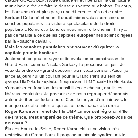
municipale a été de faire la danse du ventre aux bobos. Du coup,
les Parisiens n'ont plus perçu une différence très nette entre
Bertrand Delanoë et nous. Il aurait mieux valu s'adresser aux
couches populaires. La victoire spectaculaire de la droite
populaire à Rome et à Londres nous montre le chemin. Il n'y a
pas de fatalité à ce que les capitales européennes soient dirigées
par la «gauche caviar».
Mais les couches populaires ont souvent dû quitter la
capitale pour la banlieue...
Justement, on peut enrayer cette évolution en construisant le
Grand Paris, comme Nicolas Sarkozy l'a préconisé en juin. Je
veux défendre ce «grand dessein» au niveau parisien. Aussi, je
lance aujourd'hui un courant pour le Grand Paris au sein du
groupe UMP de la capitale. Jusqu'alors, l'UMP avait l'habitude de
s'organiser en fonction des sensibilités de chacun, gaullistes,
libéraux, centristes. Je préconise de nous regrouper désormais
autour de thèmes fédérateurs. C'est le moyen d'en finir avec le
manque de débat interne, qui est un des maux de la droite.
Roger Karoutchi, chef de file UMP au conseil régional d'Ile-
de-France, s'est emparé de ce thème. Que proposez-vous de
nouveau ?
Élu des Hauts-de-Seine, Roger Karoutchi a une vision très
restrictive du Grand Paris. Il propose un simple syndicat mixte