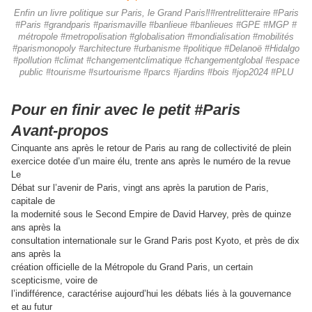
Enfin un livre politique sur Paris, le Grand Paris‼️#rentrelitteraire #Paris
#Paris #grandparis #parismaville #banlieue #banlieues #GPE #MGP #
métropole #metropolisation #globalisation #mondialisation #mobilités
#parismonopoly #architecture #urbanisme #politique #Delanoë #Hidalgo
#pollution #climat #changementclimatique #changementglobal #espace
public #tourisme #surtourisme #parcs #jardins #bois #jop2024 #PLU
Pour en finir avec le petit #Paris
Avant-propos
Cinquante ans après le retour de Paris au rang de collectivité de plein
exercice dotée d’un maire élu, trente ans après le numéro de la revue
Le
Débat sur l’avenir de Paris, vingt ans après la parution de Paris,
capitale de
la modernité sous le Second Empire de David Harvey, près de quinze
ans après la
consultation internationale sur le Grand Paris post Kyoto, et près de dix
ans après la
création officielle de la Métropole du Grand Paris, un certain
scepticisme, voire de
l’indifférence, caractérise aujourd’hui les débats liés à la gouvernance
et au futur