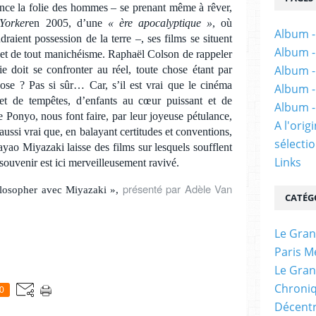
nonce la folie des hommes – se prenant même à rêver,
Yorker
en 2005, d’une
« ère apocalyptique »
, où
Album -
draient possession de la terre –, ses films se situent
Album -
 et de tout manichéisme. Raphaël Colson de rappeler
Album -
ie doit se confronter au réel, toute chose étant par
hose ? Pas si sûr… Car, s’il est vrai que le cinéma
Album -
et de tempêtes, d’enfants au cœur puissant et de
Album -
 Ponyo, nous font faire, par leur joyeuse pétulance,
A l'ori
t aussi vrai que, en balayant certitudes et conventions,
sélectio
ayao Miyazaki laisse des films sur lesquels soufflent
Links
 souvenir est ici merveilleusement ravivé.
présenté par Adèle Van
ilosopher avec Miyazaki »,
CATÉG
Le Gran
Paris M
Le Gran
Chroniq
0
Décentr