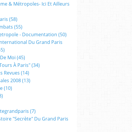
me & Métropoles- Ici Et Ailleurs
aris
(58)
mbats
(55)
etropole - Documentation
(50)
 International Du Grand Paris
5)
 De Moi
(45)
tours À Paris"
(34)
s Revues
(14)
ales 2008
(13)
xe
(10)
8)
tegrandparis
(7)
toire "secrète" Du Grand Paris