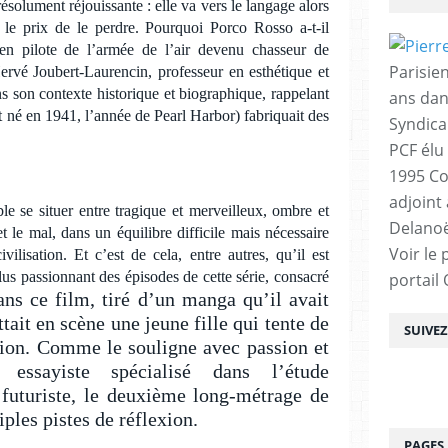
solument réjouissante : elle va vers le langage alors
 le prix de le perdre. Pourquoi Porco Rosso a-t-il
en pilote de l’armée de l’air devenu chasseur de
Parisien
ervé Joubert-Laurencin, professeur en esthétique et
ns son contexte historique et biographique, rappelant
ans dan
t né en 1941, l’année de Pearl Harbor) fabriquait des
Syndica
PCF élu
1995 Co
adjoint
 se situer entre tragique et merveilleux, ombre et
Delanoë
et le mal, dans un équilibre difficile mais nécessaire
Voir le 
ivilisation. Et c’est de cela, entre autres, qu’il est
plus passionnant des épisodes de cette série, consacré
portail
ans ce film, tiré d’un manga qu’il avait
ait en scène une jeune fille qui tente de
SUIVE
ution. Comme le souligne avec passion et
 essayiste spécialisé dans l’étude
 futuriste, le deuxième long-métrage de
ples pistes de réflexion.
PAGES