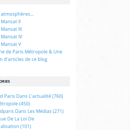
 atmosphères...
 Mansat II
 Mansat III
 Mansat IV
 Mansat V
gine de Paris Métropole & Une
n d'articles de ce blog
ORIES
d Paris Dans L'actualité
(760)
étropole
(450)
dparis Dans Les Médias
(271)
ue De La Loi De
alisation
(101)