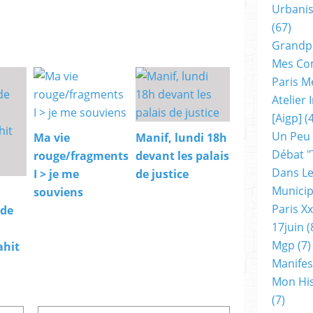
Urbanis
(67)
Grandp
Mes Co
Paris M
Atelier
[aigp]
(4
Un Peu
Ma vie
Manif, lundi 18h
Débat "
rouge/fragments
devant les palais
Dans Le
I > je me
de justice
Municip
souviens
Paris X
 de
17juin
(
Mgp
(7)
ahit
Manifes
Mon His
(7)