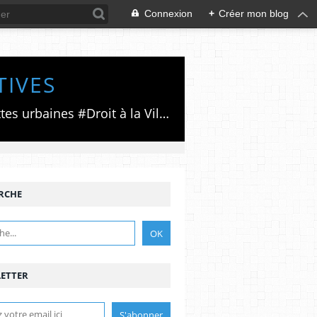
Connexion
+
Créer mon blog
TIVES
Luttes émancipatrices,recherche du forum politico/social pour des alternatives,luttes urbaines #Droit à la Ville", #Paris #GrandParis,enjeux de la métropolisation,accès aux Archives publiques par Pierre Mansat,auteur‼️Ma vie rouge. Meutre au Grand Paris‼️[PUG]Association Josette & Maurice #Audin>bénevole Secours Populaire>Comité Laghouat-France>#Mumia #INTA
RCHE
ETTER