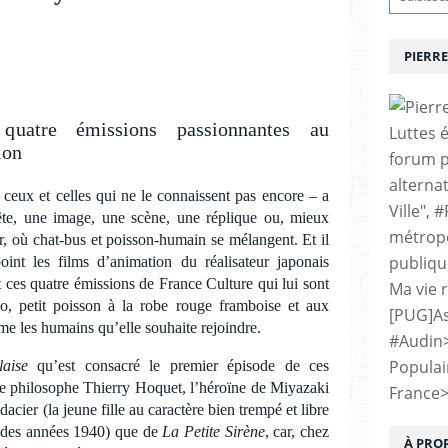
PIERRE
quatre émissions passionnantes au
Luttes 
ion
forum p
alternat
eux et celles qui ne le connaissent pas encore – a
Ville", 
tête, une image, une scène, une réplique ou, mieux
métropo
er, où chat-bus et poisson-humain se mélangent. Et il
publiqu
oint les films d’animation du réalisateur japonais
 ces quatre émissions de France Culture qui lui sont
Ma vie 
o, petit poisson à la robe rouge framboise et aux
[PUG]As
e les humains qu’elle souhaite rejoindre.
#Audin
Populai
aise
qu’est consacré le premier épisode de ces
le philosophe Thierry Hoquet, l’héroïne de Miyazaki
France
acier (la jeune fille au caractère bien trempé et libre
n des années 1940) que de
La Petite Sirène
, car, chez
À PRO