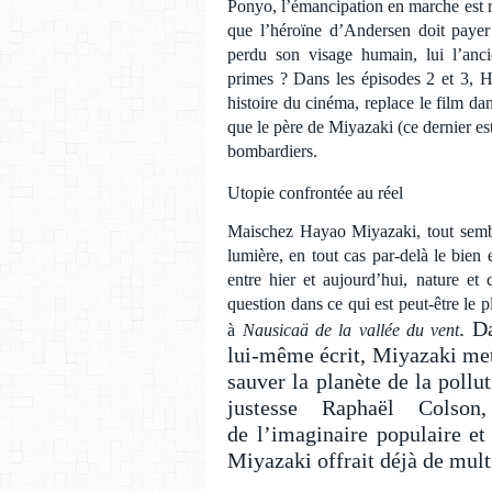
Ponyo, l’émancipation en marche est ré
que l’héroïne d’Andersen doit payer
perdu son visage humain, lui l’anci
primes ? Dans les épisodes 2 et 3, H
histoire du cinéma, replace le film da
que le père de Miyazaki (ce dernier es
bombardiers.
Utopie confrontée au réel
Maischez Hayao Miyazaki, tout semble
lumière, en tout cas par-delà le bien 
entre hier et aujourd’hui, nature et c
question dans ce qui est peut-être le 
. D
à
Nausicaä de la vallée du vent
lui-même écrit, Miyazaki mett
sauver la planète de la poll
justesse Raphaël Colson,
de l’imaginaire populaire et
Miyazaki offrait déjà de multi