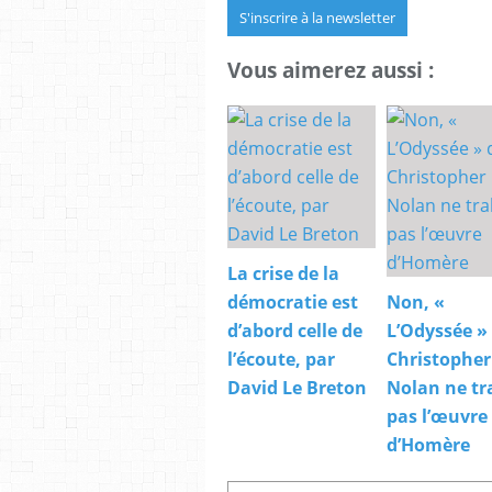
S'inscrire à la newsletter
Vous aimerez aussi :
La crise de la
démocratie est
Non, «
d’abord celle de
L’Odyssée »
l’écoute, par
Christopher
David Le Breton
Nolan ne tr
pas l’œuvre
d’Homère