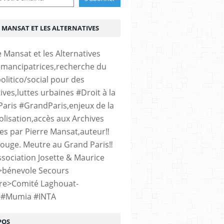
 MANSAT ET LES ALTERNATIVES
émancipatrices,recherche du
olitico/social pour des
ives,luttes urbaines #Droit à la
#Paris #GrandParis,enjeux de la
lisation,accès aux Archives
es par Pierre Mansat,auteur‼️
rouge. Meutre au Grand Paris‼️
sociation Josette & Maurice
>bénevole Secours
re>Comité Laghouat-
>#Mumia #INTA
POS