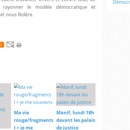
Démocra
e rayonner le modèle démocratique et
et nous fédère.
0
Ma vie
Manif, lundi 18h
rouge/fragments
devant les palais
I > je me
de justice