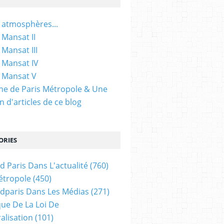
 atmosphères...
 Mansat II
 Mansat III
 Mansat IV
 Mansat V
gine de Paris Métropole & Une
n d'articles de ce blog
ORIES
d Paris Dans L'actualité
(760)
étropole
(450)
dparis Dans Les Médias
(271)
ue De La Loi De
alisation
(101)