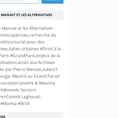
 MANSAT ET LES ALTERNATIVES
émancipatrices,recherche du
olitico/social pour des
ives,luttes urbaines #Droit à la
#Paris #GrandParis,enjeux de la
lisation,accès aux Archives
es par Pierre Mansat,auteur‼️
rouge. Meutre au Grand Paris‼️
sociation Josette & Maurice
>bénevole Secours
re>Comité Laghouat-
>#Mumia #INTA
POS