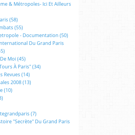
me & Métropoles- Ici Et Ailleurs
aris
(58)
mbats
(55)
etropole - Documentation
(50)
 International Du Grand Paris
5)
 De Moi
(45)
tours À Paris"
(34)
s Revues
(14)
ales 2008
(13)
xe
(10)
8)
tegrandparis
(7)
toire "secrète" Du Grand Paris