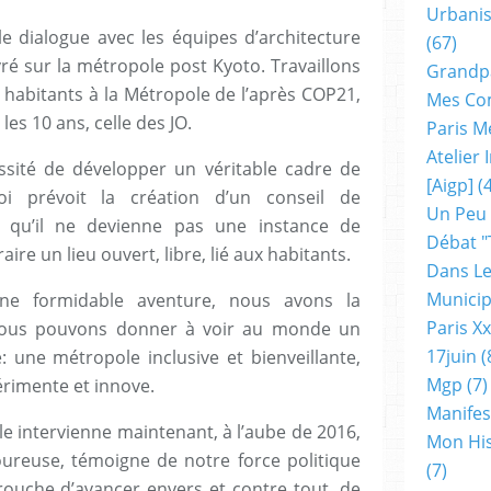
Urbanis
le dialogue avec les équipes d’architecture
(67)
ré sur la métropole post Kyoto. Travaillons
Grandp
 habitants à la Métropole de l’après COP21,
Mes Co
es 10 ans, celle des JO.
Paris M
Atelier
essité de développer un véritable cadre de
[aigp]
(4
loi prévoit la création d’un conseil de
Un Peu
e qu’il ne devienne pas une instance de
Débat "
aire un lieu ouvert, libre, lié aux habitants.
Dans Le
Municip
e formidable aventure, nous avons la
Paris X
. Nous pouvons donner à voir au monde un
17juin
(
une métropole inclusive et bienveillante,
Mgp
(7)
rimente et innove.
Manifes
e intervienne maintenant, à l’aube de 2016,
Mon His
ureuse, témoigne de notre force politique
(7)
ouche d’avancer envers et contre tout, de