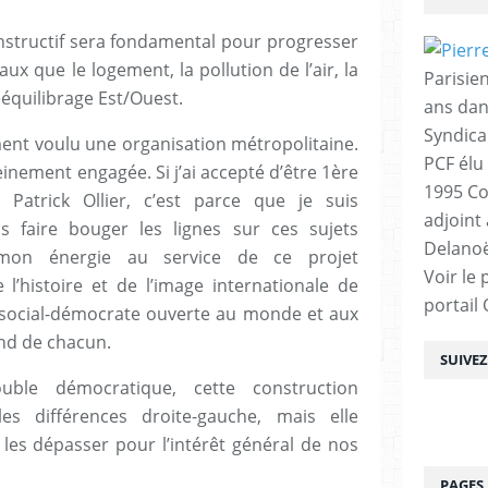
onstructif sera fondamental pour progresser
x que le logement, la pollution de l’air, la
Parisien
ééquilibrage Est/Ouest.
ans dan
Syndica
ument voulu une organisation métropolitaine.
PCF élu
einement engagée. Si j’ai accepté d’être 1ère
1995 Co
 Patrick Ollier, c’est parce que je suis
adjoint
 faire bouger les lignes sur ces sujets
Delanoë
 mon énergie au service de ce projet
Voir le 
 l’histoire et de l’image internationale de
portail
 social-démocrate ouverte au monde et aux
ond de chacun.
SUIVE
ble démocratique, cette construction
les différences droite-gauche, mais elle
les dépasser pour l’intérêt général de nos
PAGES