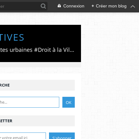
Connexion
+
Créer mon blog
TIVES
Luttes émancipatrices,recherche du forum politico/social pour des alternatives,luttes urbaines #Droit à la Ville", #Paris #GrandParis,enjeux de la métropolisation,accès aux Archives publiques par Pierre Mansat,auteur‼️Ma vie rouge. Meutre au Grand Paris‼️[PUG]Association Josette & Maurice #Audin>bénevole Secours Populaire>Comité Laghouat-France>#Mumia #INTA
RCHE
ETTER