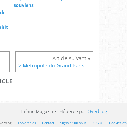
souviens
 de
ahit
RT @Anne_Hidalgo: J’ai une pensée émue pour...
> Métropole du Grand Paris , le combat d'arrière-garde: Didier Bariani
ICLE
Thème Magazine - Hébergé par
Overblog
Overblog
Top articles
Contact
Signaler un abus
C.G.U.
Cookies et