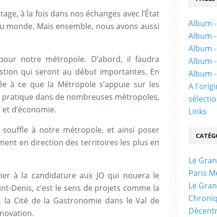
ge, à la fois dans nos échanges avec l’État
Album -
du monde. Mais ensemble, nous avons aussi
Album -
Album -
our notre métropole. D’abord, il faudra
Album -
stion qui seront au début importantes. En
Album -
osée à ce que la Métropole s’appuie sur les
A l'ori
e pratique dans de nombreuses métropoles,
sélectio
n et d’économie.
Links
souffle à notre métropole, et ainsi poser
CATÉG
ment en direction des territoires les plus en
Le Gran
Paris M
ner à la candidature aux JO qui nouera le
Le Gran
int-Denis, c’est le sens de projets comme la
Chroniq
s, la Cité de la Gastronomie dans le Val de
Décentr
nnovation.