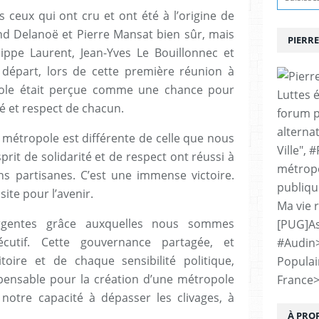
 ceux qui ont cru et ont été à l’origine de
rand Delanoë et Pierre Mansat bien sûr, mais
PIERRE
ilippe Laurent, Jean-Yves Le Bouillonnec et
départ, lors de cette première réunion à
pole était perçue comme une chance pour
Luttes 
té et respect de chacun.
forum p
alternat
 métropole est différente de celle que nous
Ville", 
sprit de solidarité et de respect ont réussi à
métropo
ns partisanes. C’est une immense victoire.
publiqu
te pour l’avenir.
Ma vie 
ergentes grâce auxquelles nous sommes
[PUG]As
écutif. Cette gouvernance partagée, et
#Audin
oire et de chaque sensibilité politique,
Populai
spensable pour la création d’une métropole
France
 notre capacité à dépasser les clivages, à
À PRO