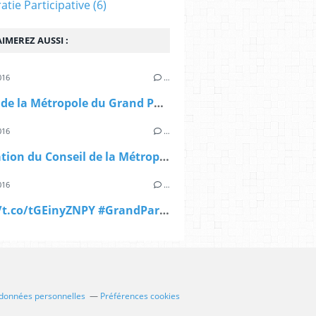
tie Participative
(6)
IMEREZ AUSSI :
016
…
Le logo de la Métropole du Grand Paris #MGP...
016
…
Installation du Conseil de la Métropole du Grand...
016
…
https://t.co/tGEinyZNPY #GrandParis #MGP
 données personnelles
Préférences cookies