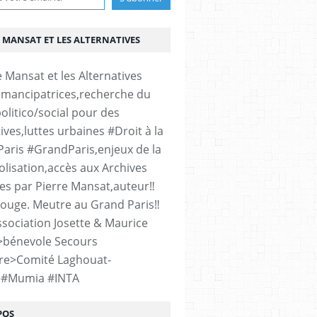
 MANSAT ET LES ALTERNATIVES
émancipatrices,recherche du
olitico/social pour des
ives,luttes urbaines #Droit à la
#Paris #GrandParis,enjeux de la
lisation,accès aux Archives
es par Pierre Mansat,auteur‼️
rouge. Meutre au Grand Paris‼️
sociation Josette & Maurice
>bénevole Secours
re>Comité Laghouat-
>#Mumia #INTA
POS