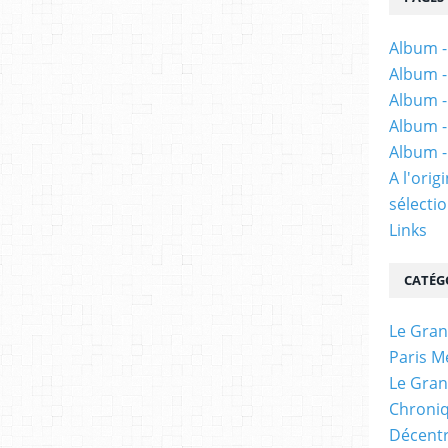
Album -
Album -
Album -
Album -
Album -
A l'ori
sélectio
Links
CATÉG
Le Gran
Paris M
Le Gran
Chroniq
Décentr