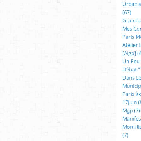
Urbanis
(67)
Grandp
Mes Co
Paris M
Atelier
[aigp]
(4
Un Peu
Débat "
Dans Le
Municip
Paris X
17juin
(
Mgp
(7)
Manifes
Mon His
(7)