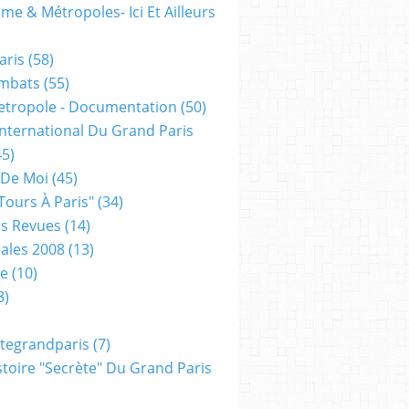
me & Métropoles- Ici Et Ailleurs
aris
(58)
mbats
(55)
etropole - Documentation
(50)
 International Du Grand Paris
5)
 De Moi
(45)
tours À Paris"
(34)
s Revues
(14)
ales 2008
(13)
xe
(10)
8)
tegrandparis
(7)
toire "secrète" Du Grand Paris