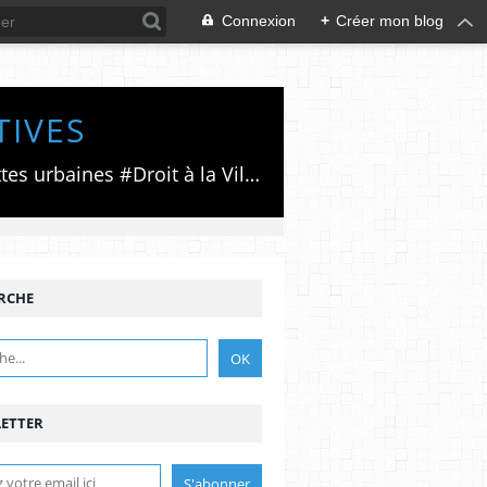
Connexion
+
Créer mon blog
TIVES
Luttes émancipatrices,recherche du forum politico/social pour des alternatives,luttes urbaines #Droit à la Ville", #Paris #GrandParis,enjeux de la métropolisation,accès aux Archives publiques par Pierre Mansat,auteur‼️Ma vie rouge. Meutre au Grand Paris‼️[PUG]Association Josette & Maurice #Audin>bénevole Secours Populaire>Comité Laghouat-France>#Mumia #INTA
RCHE
ETTER