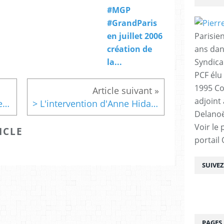
#MGP
#GrandParis
Parisien
en juillet 2006
ans dan
création de
Syndica
la...
PCF élu
1995 Co
adjoint
#MGP #GrandParis en juillet 2006 création de la...
> L'intervention d'Anne Hidalgo, après son élection #GrandParis
Delanoë
Voir le 
ICLE
portail
SUIVE
PAGES