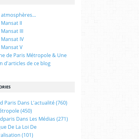
 atmosphères...
 Mansat II
 Mansat III
 Mansat IV
 Mansat V
gine de Paris Métropole & Une
n d'articles de ce blog
ORIES
d Paris Dans L'actualité
(760)
étropole
(450)
dparis Dans Les Médias
(271)
ue De La Loi De
alisation
(101)