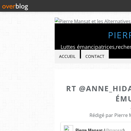
PIER
ACCUEIL
CONTACT
RT @ANNE_HIDA
ÉMU
Rédigé par Pierre 
Pierre Mansat (
@mansat
)