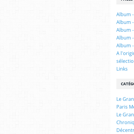
Album -
Album -
Album -
Album -
Album -
A l'ori
sélectio
Links
CATÉG
Le Gran
Paris M
Le Gran
Chroniq
Décentr