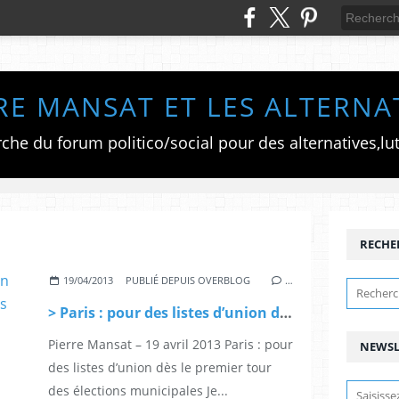
RE MANSAT ET LES ALTERNA
RECHE
19/04/2013
PUBLIÉ DEPUIS OVERBLOG
…
> Paris : pour des listes d’union dès le premier tour des élections municipales
Pierre Mansat – 19 avril 2013 Paris : pour
NEWSL
des listes d’union dès le premier tour
des élections municipales Je...