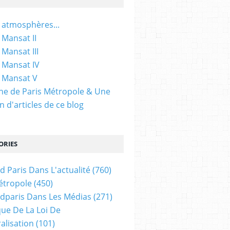
 atmosphères...
 Mansat II
 Mansat III
 Mansat IV
 Mansat V
gine de Paris Métropole & Une
n d'articles de ce blog
ORIES
d Paris Dans L'actualité
(760)
étropole
(450)
dparis Dans Les Médias
(271)
ue De La Loi De
alisation
(101)