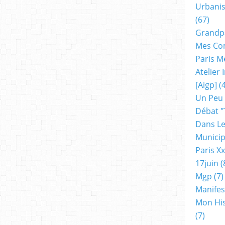
Urbanis
(67)
Grandp
Mes Co
Paris M
Atelier
[aigp]
(4
Un Peu
Débat "
Dans Le
Municip
Paris X
17juin
(
Mgp
(7)
Manifes
Mon His
(7)