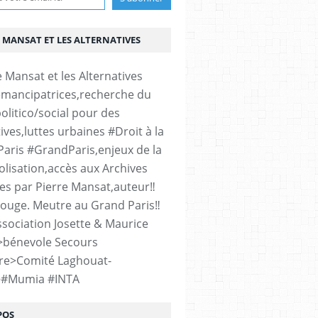
 MANSAT ET LES ALTERNATIVES
émancipatrices,recherche du
olitico/social pour des
ives,luttes urbaines #Droit à la
#Paris #GrandParis,enjeux de la
lisation,accès aux Archives
es par Pierre Mansat,auteur‼️
rouge. Meutre au Grand Paris‼️
sociation Josette & Maurice
>bénevole Secours
re>Comité Laghouat-
>#Mumia #INTA
POS