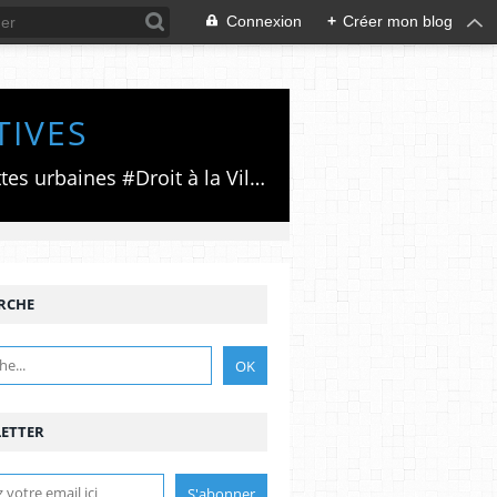
Connexion
+
Créer mon blog
TIVES
Luttes émancipatrices,recherche du forum politico/social pour des alternatives,luttes urbaines #Droit à la Ville", #Paris #GrandParis,enjeux de la métropolisation,accès aux Archives publiques par Pierre Mansat,auteur‼️Ma vie rouge. Meutre au Grand Paris‼️[PUG]Association Josette & Maurice #Audin>bénevole Secours Populaire>Comité Laghouat-France>#Mumia #INTA
RCHE
ETTER