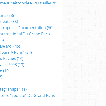
me & Métropoles- Ici Et Ailleurs
aris
(58)
mbats
(55)
etropole - Documentation
(50)
 International Du Grand Paris
5)
 De Moi
(45)
tours À Paris"
(34)
s Revues
(14)
ales 2008
(13)
xe
(10)
8)
tegrandparis
(7)
toire "secrète" Du Grand Paris