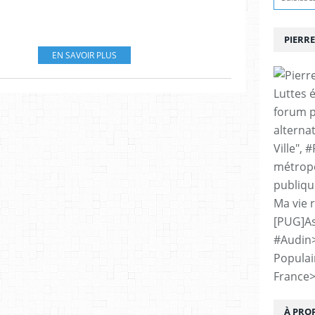
PIERRE
EN SAVOIR PLUS
Luttes 
forum p
alternat
Ville", 
métropo
publiqu
Ma vie 
[PUG]As
#Audin
Populai
France
À PRO