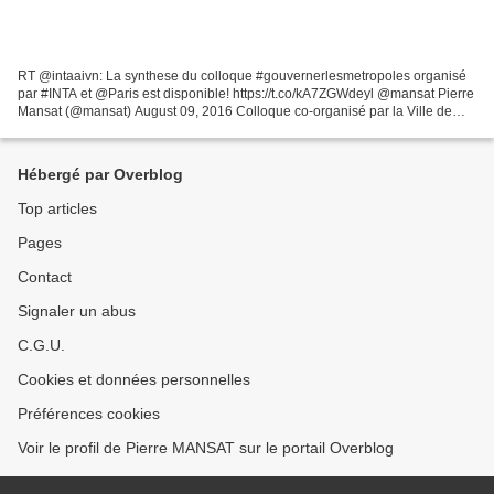
RT @intaaivn: La synthese du colloque #gouvernerlesmetropoles organisé
par #INTA et @Paris est disponible! https://t.co/kA7ZGWdeyl @mansat Pierre
Mansat (@mansat) August 09, 2016 Colloque co-organisé par la Ville de
Paris et l'INTA.23-24 mai à l'Hôtel...
Hébergé par Overblog
Top articles
Pages
Contact
Signaler un abus
C.G.U.
Cookies et données personnelles
Préférences cookies
Voir le profil de Pierre MANSAT sur le portail Overblog