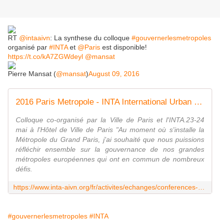
RT
@intaaivn
: La synthese du colloque
#gouvernerlesmetropoles
organisé par
#INTA
et
@Paris
est disponible!
https://t.co/kA7ZGWdeyl
@mansat
Pierre Mansat (
@mansat
)
August 09, 2016
2016 Paris Metropole - INTA International Urban Development Association
Colloque co-organisé par la Ville de Paris et l'INTA.23-24
mai à l'Hôtel de Ville de Paris "Au moment où s'installe la
Métropole du Grand Paris, j'ai souhaité que nous puissions
réfléchir ensemble sur la gouvernance de nos grandes
métropoles européennes qui ont en commun de nombreux
défis.
https://www.inta-aivn.org/fr/activites/echanges/conferences-et-seminaires/2016-paris-metropole
#gouvernerlesmetropoles
#INTA