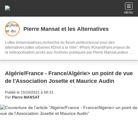
MENU
Pierre Mansat et les Alternatives
Luttes émancipatrices,recherche du forum politico/social pour des
alternatives,luttes urbaines #Droit à la Ville", #Paris #GrandParis,enjeux de
la métropolisation,accès aux Archives publiques par Pierre Mansat,auteur‼️
Ma vie rouge. Meutre au Grand Paris‼️[PUG]Association Josette & Maurice
#Audin>bénevole Secours Populaire>Comité Laghouat-France>#Mumia
#INTA
Algérie/France - France/Algérie> un point de vue
de l'Association Josette et Maurice Audin
Publié le 15/10/2021 à 08:31
Par
Pierre MANSAT