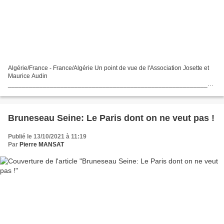
Algérie/France - France/Algérie Un point de vue de l'Association Josette et
Maurice Audin
___________________________________________________________
______________________________ A l’approche de la commémoration
du crime d’État du 17 Octobre 1961_ et...
Bruneseau Seine: Le Paris dont on ne veut pas !
Publié le 13/10/2021 à 11:19
Par
Pierre MANSAT