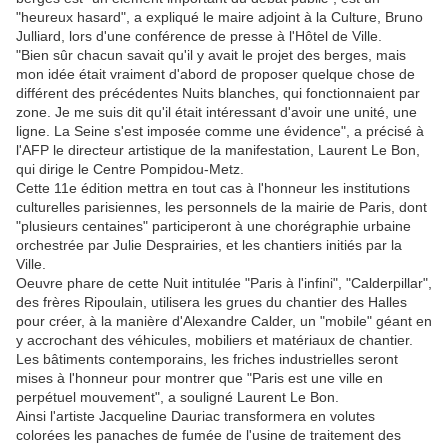
"heureux hasard", a expliqué le maire adjoint à la Culture, Bruno
Julliard, lors d'une conférence de presse à l'Hôtel de Ville.
"Bien sûr chacun savait qu'il y avait le projet des berges, mais
mon idée était vraiment d'abord de proposer quelque chose de
différent des précédentes Nuits blanches, qui fonctionnaient par
zone. Je me suis dit qu'il était intéressant d'avoir une unité, une
ligne. La Seine s'est imposée comme une évidence", a précisé à
l'AFP le directeur artistique de la manifestation, Laurent Le Bon,
qui dirige le Centre Pompidou-Metz.
Cette 11e édition mettra en tout cas à l'honneur les institutions
culturelles parisiennes, les personnels de la mairie de Paris, dont
"plusieurs centaines" participeront à une chorégraphie urbaine
orchestrée par Julie Desprairies, et les chantiers initiés par la
Ville.
Oeuvre phare de cette Nuit intitulée "Paris à l'infini", "Calderpillar",
des frères Ripoulain, utilisera les grues du chantier des Halles
pour créer, à la manière d'Alexandre Calder, un "mobile" géant en
y accrochant des véhicules, mobiliers et matériaux de chantier.
Les bâtiments contemporains, les friches industrielles seront
mises à l'honneur pour montrer que "Paris est une ville en
perpétuel mouvement", a souligné Laurent Le Bon.
Ainsi l'artiste Jacqueline Dauriac transformera en volutes
colorées les panaches de fumée de l'usine de traitement des