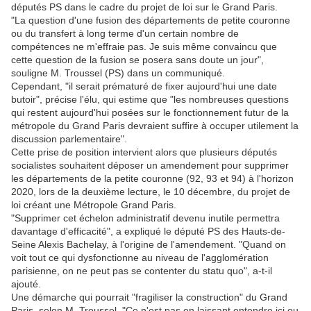
députés PS dans le cadre du projet de loi sur le Grand Paris.
"La question d'une fusion des départements de petite couronne
ou du transfert à long terme d'un certain nombre de
compétences ne m'effraie pas. Je suis même convaincu que
cette question de la fusion se posera sans doute un jour",
souligne M. Troussel (PS) dans un communiqué.
Cependant, "il serait prématuré de fixer aujourd'hui une date
butoir", précise l'élu, qui estime que "les nombreuses questions
qui restent aujourd'hui posées sur le fonctionnement futur de la
métropole du Grand Paris devraient suffire à occuper utilement la
discussion parlementaire".
Cette prise de position intervient alors que plusieurs députés
socialistes souhaitent déposer un amendement pour supprimer
les départements de la petite couronne (92, 93 et 94) à l'horizon
2020, lors de la deuxième lecture, le 10 décembre, du projet de
loi créant une Métropole Grand Paris.
"Supprimer cet échelon administratif devenu inutile permettra
davantage d'efficacité", a expliqué le député PS des Hauts-de-
Seine Alexis Bachelay, à l'origine de l'amendement. "Quand on
voit tout ce qui dysfonctionne au niveau de l'agglomération
parisienne, on ne peut pas se contenter du statu quo", a-t-il
ajouté.
Une démarche qui pourrait "fragiliser la construction" du Grand
Paris, selon M. Troussel. "Ce n'est pas en laissant entendre ici ou