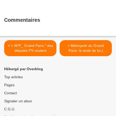
Commentaires
< > AFP_ Grand Paris:" des
> Métropole du Grand
députés PS veulent
Paris: le texte de loi (
supprimer les départements
amendement
de petite couronne"
gouvernemental) >
Hébergé par Overblog
Top articles
Pages
Contact
Signaler un abus
C.G.U.