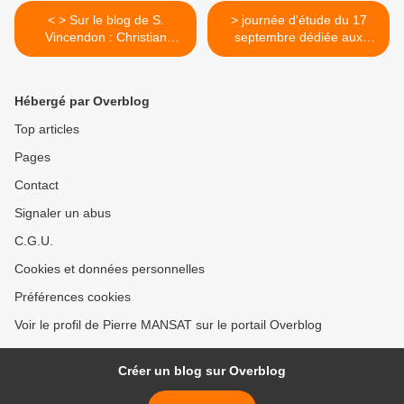
< > Sur le blog de S.
> journée d'étude du 17
Vincendon : Christian
septembre dédiée aux
Devillers: "Le Grand Paris
médias de la métropole, de
voté s'éloigne de la réalité"
l'écriture à l'espace public.
>
Hébergé par Overblog
Top articles
Pages
Contact
Signaler un abus
C.G.U.
Cookies et données personnelles
Préférences cookies
Voir le profil de Pierre MANSAT sur le portail Overblog
Créer un blog sur Overblog