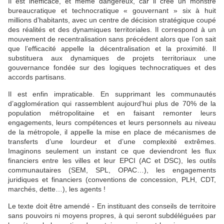
Il est inefficace, et même dangereux, car il crée un monstre
bureaucratique et technocratique « gouvernant » six à huit
millions d’habitants, avec un centre de décision stratégique coupé
des réalités et des dynamiques territoriales. Il correspond à un
mouvement de recentralisation sans précédent alors que l’on sait
que l’efficacité appelle la décentralisation et la proximité. Il
substituera aux dynamiques de projets territoriaux une
gouvernance fondée sur des logiques technocratiques et des
accords partisans.
Il est enfin impraticable. En supprimant les communautés
d’agglomération qui rassemblent aujourd’hui plus de 70% de la
population métropolitaine et en faisant remonter leurs
engagements, leurs compétences et leurs personnels au niveau
de la métropole, il appelle la mise en place de mécanismes de
transferts d’une lourdeur et d’une complexité extrêmes.
Imaginons seulement un instant ce que deviendront les flux
financiers entre les villes et leur EPCI (AC et DSC), les outils
communautaires (SEM, SPL, OPAC…), les engagements
juridiques et financiers (conventions de concession, PLH, CDT,
marchés, dette…), les agents !
Le texte doit être amendé -
En instituant des conseils de territoire
sans pouvoirs ni moyens propres, à qui seront subdéléguées par