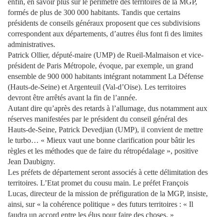
enfin, en savoir plus sur le périmètre des territoires de la MGP,
formés de plus de 300 000 habitants. Tandis que certains
présidents de conseils généraux proposent que ces subdivisions
correspondent aux départements, d’autres élus font fi des limites
administratives.
Patrick Ollier, député-maire (UMP) de Rueil-Malmaison et vice-
président de Paris Métropole, évoque, par exemple, un grand
ensemble de 900 000 habitants intégrant notamment La Défense
(Hauts-de-Seine) et Argenteuil (Val-d’Oise). Les territoires
devront être arrêtés avant la fin de l’année.
Autant dire qu’après des retards à l’allumage, dus notamment aux
réserves manifestées par le président du conseil général des
Hauts-de-Seine, Patrick Devedjian (UMP), il convient de mettre
le turbo… « Mieux vaut une bonne clarification pour bâtir les
règles et les méthodes que de faire du rétropédalage », positive
Jean Daubigny.
Les préfets de département seront associés à cette délimitation des
territoires. L’Etat promet du cousu main. Le préfet François
Lucas, directeur de la mission de préfiguration de la MGP, insiste,
ainsi, sur « la cohérence politique » des futurs territoires : « Il
faudra un accord entre les élus pour faire des choses. »