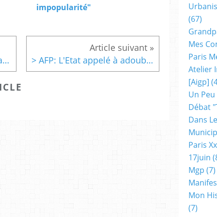
Urbanis
impopularité"
(67)
Grandp
Mes Co
Paris M
> Au Sénat, M.Valls et le Grand Paris
> AFP: L'Etat appelé à adouber le plus gros projet de quartier du Grand Paris, porté par Roland Castro
Atelier
[aigp]
(4
ICLE
Un Peu
Débat "
Dans Le
Municip
Paris X
17juin
(
Mgp
(7)
Manifes
Mon His
(7)