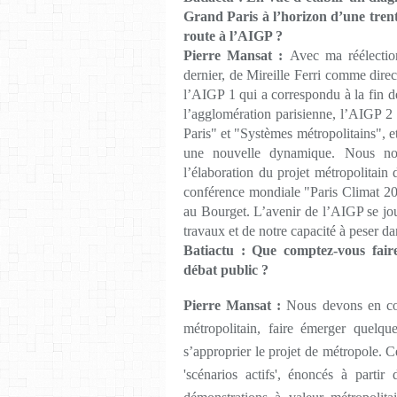
Grand Paris à l’horizon d’une trenta
route à l’AIGP ?
Pierre Mansat :
Avec ma réélectio
dernier, de Mireille Ferri comme direc
l’AIGP 1 qui a correspondu à la fin de
l’agglomération parisienne, l’AIGP 2
Paris" et "Systèmes métropolitains", e
une nouvelle dynamique. Nous nou
l’élaboration du projet métropolitain 
conférence mondiale "Paris Climat 2
au Bourget. L’avenir de l’AIGP se jou
travaux et de notre capacité à peser da
Batiactu : Que comptez-vous fair
débat public ?
Pierre Mansat :
Nous devons en com
métropolitain, faire émerger quelqu
s’approprier le projet de métropole. C
'scénarios actifs', énoncés à partir d