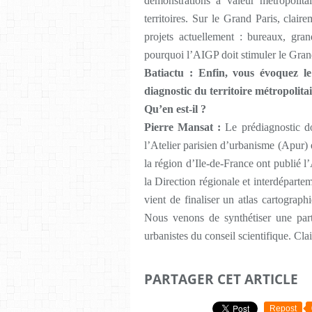
démonstrations à valeur métropolita
territoires. Sur le Grand Paris, clai
projets actuellement : bureaux, gra
pourquoi l’AIGP doit stimuler le Gran
Batiactu : Enfin, vous évoquez le
diagnostic du territoire métropolita
Qu’en est-il ?
Pierre Mansat :
Le prédiagnostic do
l’Atelier parisien d’urbanisme (Apur)
la région d’Ile-de-France ont publié l
la Direction régionale et interdépart
vient de finaliser un atlas cartograp
Nous venons de synthétiser une part
urbanistes du conseil scientifique. Clai
PARTAGER CET ARTICLE
Repost