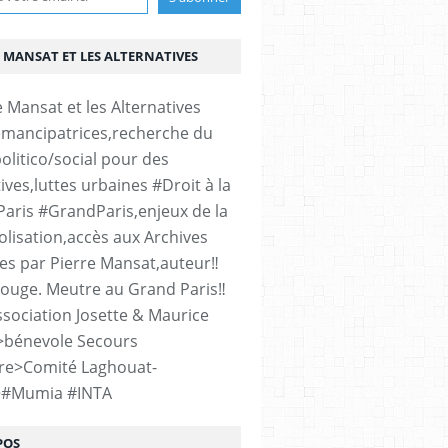
 MANSAT ET LES ALTERNATIVES
émancipatrices,recherche du
olitico/social pour des
ives,luttes urbaines #Droit à la
#Paris #GrandParis,enjeux de la
lisation,accès aux Archives
es par Pierre Mansat,auteur‼️
rouge. Meutre au Grand Paris‼️
sociation Josette & Maurice
>bénevole Secours
re>Comité Laghouat-
>#Mumia #INTA
POS