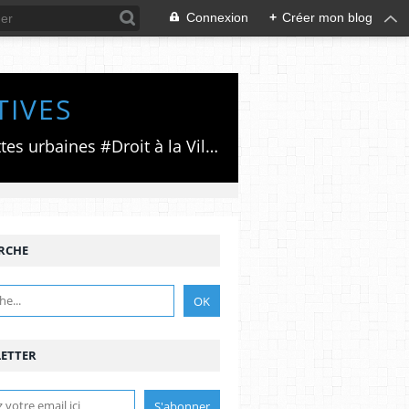
Connexion
+
Créer mon blog
TIVES
Luttes émancipatrices,recherche du forum politico/social pour des alternatives,luttes urbaines #Droit à la Ville", #Paris #GrandParis,enjeux de la métropolisation,accès aux Archives publiques par Pierre Mansat,auteur‼️Ma vie rouge. Meutre au Grand Paris‼️[PUG]Association Josette & Maurice #Audin>bénevole Secours Populaire>Comité Laghouat-France>#Mumia #INTA
RCHE
ETTER