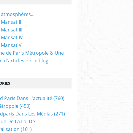
 atmosphères...
 Mansat II
 Mansat III
 Mansat IV
 Mansat V
gine de Paris Métropole & Une
n d'articles de ce blog
ORIES
d Paris Dans L'actualité
(760)
étropole
(450)
dparis Dans Les Médias
(271)
ue De La Loi De
alisation
(101)