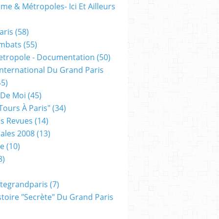
me & Métropoles- Ici Et Ailleurs
aris
(58)
mbats
(55)
etropole - Documentation
(50)
 International Du Grand Paris
5)
 De Moi
(45)
tours À Paris"
(34)
s Revues
(14)
ales 2008
(13)
xe
(10)
8)
tegrandparis
(7)
toire "secrète" Du Grand Paris