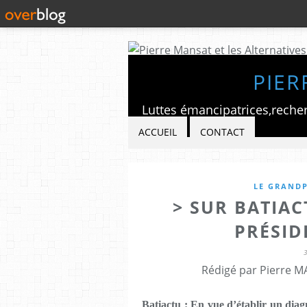
PIER
ACCUEIL
CONTACT
LE GRANDP
> SUR BATIAC
PRÉSID
Rédigé par Pierre M
Batiactu : En vue d’établir un diagn