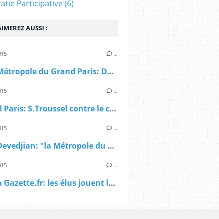
tie Participative
(6)
IMEREZ AUSSI :
015
…
> AFP, Métropole du Grand Paris: Da Silva veut revenir à "l'esprit initial de la loi"
015
…
> Grand Paris: S.Troussel contre le compromis Gouvernement/Sénat
015
…
> AFP, Devedjian: "la Métropole du Grand Paris est une "machine à impopularité"
015
…
> Sur La Gazette.fr: les élus jouent la carte Valls