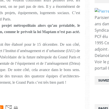
ine, ou veulent confronter leurs pensées avec les
rement, on ne part pas de rien. Il y a énormément de
nds projets, équipements, logements sociaux. C’est
Parisien
d Paris.
ans dan
 projet métropolitain alors qu’au préalable, le
Syndica
in, comme le prévoit la loi Maptam n’est pas acté.
PCF élu
1995 Co
it être élaboré pour le 15 décembre. De son côté,
adjoint
 et l’Institut d’aménagement et d’urbanisme (IAU) de
Delanoë
’Abécédaire de la future métropole du Grand Paris et
Voir le 
ementale de l’équipement et de l’aménagement (Driea)
portail
hique. De notre côté, cela avance dans le bons sens.
ie des travaux des quatorze équipes d’architectes-
SUIVE
rement, le Grand Paris c’est très bien parti !
0
PAGES