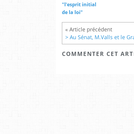
"l'esprit initial
de la loi"
COMMENTER CET ART