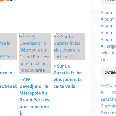
Album -
Album -
Album -
Album -
Album -
A l'ori
sélectio
Links
:
> Sur La
tre le
Gazette.fr: les
CATÉG
> AFP,
élus jouent la
Le Gran
t/Sénat
Devedjian: "la
carte Valls
Paris M
Métropole du
Le Gran
Grand Paris est
Chroniq
une "machine
Décentr
à