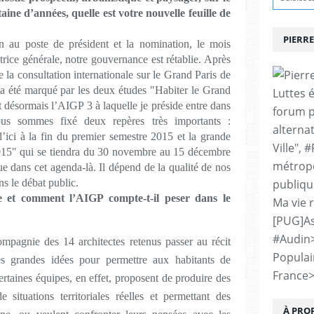
ine d’années, quelle est votre nouvelle feuille de
PIERRE
n au poste de président et la nomination, le mois
trice générale, notre gouvernance est rétablie. Après
 la consultation internationale sur le Grand Paris de
 a été marqué par les deux études "Habiter le Grand
Luttes 
t désormais l’AIGP 3 à laquelle je préside entre dans
forum p
s sommes fixé deux repères très importants :
alternat
d’ici à la fin du premier semestre 2015 et la grande
Ville", 
015" qui se tiendra du 30 novembre au 15 décembre
métropo
e dans cet agenda-là. Il dépend de la qualité de nos
ns le débat public.
publiqu
e et comment l’AIGP compte-t-il peser dans le
Ma vie 
[PUG]As
#Audin
pagnie des 14 architectes retenus passer au récit
Populai
es grandes idées pour permettre aux habitants de
France
ertaines équipes, en effet, proposent de produire des
e situations territoriales réelles et permettant des
À PRO