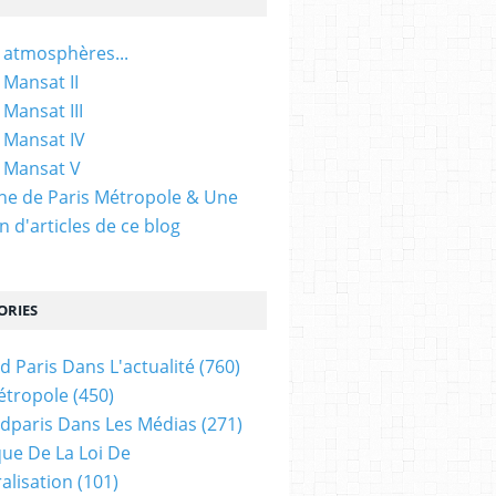
 atmosphères...
 Mansat II
 Mansat III
 Mansat IV
 Mansat V
gine de Paris Métropole & Une
n d'articles de ce blog
ORIES
d Paris Dans L'actualité
(760)
étropole
(450)
dparis Dans Les Médias
(271)
ue De La Loi De
alisation
(101)