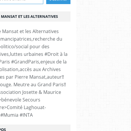
 MANSAT ET LES ALTERNATIVES
émancipatrices,recherche du
olitico/social pour des
ives,luttes urbaines #Droit à la
#Paris #GrandParis,enjeux de la
lisation,accès aux Archives
es par Pierre Mansat,auteur‼️
rouge. Meutre au Grand Paris‼️
sociation Josette & Maurice
>bénevole Secours
re>Comité Laghouat-
>#Mumia #INTA
POS