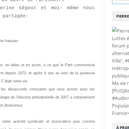
Notre
herine Gégout et moi- même nous
 partagée:
PIERRE
Luttes 
te français
forum p
alternat
Ville", 
er, en idées et en actes, à ce que le Parti communiste
métropo
erre depuis 1973, et après 4 ans au sein de la jeunesse
publiqu
’était notre vie.
Ma vie 
 les désaccords croissants que nous avions avec les
[PUG]As
L’étape de l’élection présidentielle de 2007 a certainement
#Audin
Populai
nt douloureux.
France
 notre activité syndicale et associative puis comme
À PRO