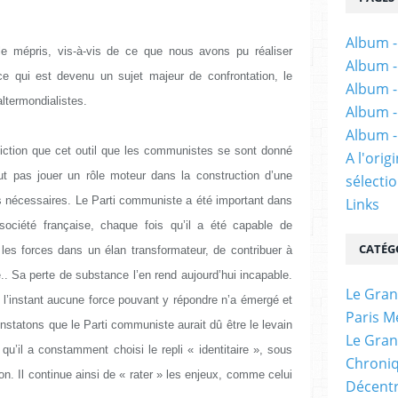
Album -
 le mépris, vis-à-vis de ce que nous avons pu réaliser
Album -
e qui est devenu un sujet majeur de confrontation, le
Album -
altermondialistes.
Album -
Album -
iction que cet outil que les communistes se sont donné
A l'ori
eut pas jouer un rôle moteur dans la construction d’une
sélectio
tes nécessaires. Le Parti communiste a été important dans
Links
a société française, chaque fois qu’il a été capable de
CATÉG
t les forces dans un élan transformateur, de contribuer à
ue.. Sa perte de substance l’en rend aujourd’hui incapable.
Le Gran
 l’instant aucune force pouvant y répondre n’a émergé et
Paris M
tatons que le Parti communiste aurait dû être le levain
Le Gran
 qu’il a constamment choisi le repli « identitaire », sous
Chroniq
on. Il continue ainsi de « rater » les enjeux, comme celui
Décentr