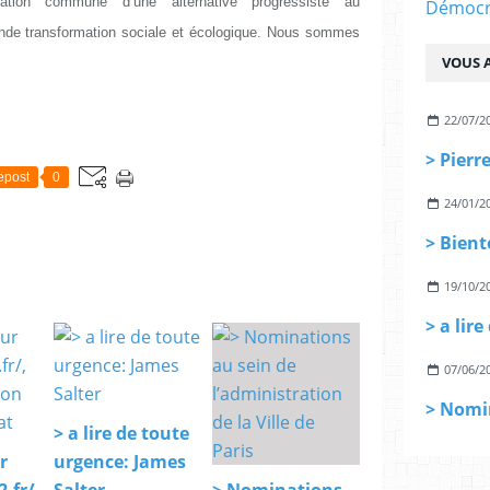
ation commune d’une alternative progressiste au
Démocra
onde transformation sociale et écologique. Nous sommes
VOUS A
22/07/2
epost
0
24/01/2
19/10/2
> a lir
07/06/2
> a lire de toute
r
urgence: James