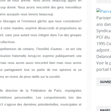
 cessé de nous animer. Nous avons beaucoup appris en
oup donné. Nous avons rencontré des gens merveilleux
amis auxquels nous tenons beaucoup.
Parisien
 les blocages et l’immense gâchis que nous constations?
ans dan
à notre manière, exprimé désaccords et propositions au
Syndica
nt, sans pour autant nous intégrer dans l’un des groupes
PCF élu
ollectives.
1995 Co
réhension de certains, l’hostilité d’autres - on est vite
adjoint
Delanoë
isation fraternelle lorsqu’on exprime publiquement une
Voir le 
e - mais nous avons aussi rencontré bien mais nous avons
portail
i partageaient tout ou partie de nos opinions et se
ins en moins de prise réelle sur la société.
SUIVE
lle direction de la Fédération de Paris, imprégnées
ambitions personnelles. Les comportements lors des
’il s’agisse des dernières présidentielles, municipales et
PAGES