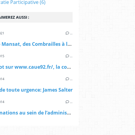
tie Participative
(6)
IMEREZ AUSSI :
021
…
> Pierre Mansat, des Combrailles à la mairie de Paris, mon portrait dans La Montagne
015
…
> Bientot sur www.caue92.fr/, la conversation Eveno/Mansat
014
…
e de toute urgence: James Salter
014
…
> Nominations au sein de l’administration de la Ville de Paris