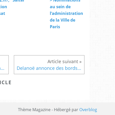
.fr/,
Salter
> Nominations
tion
au sein de
sat
l’administration
de la Ville de
Paris
> Grand Paris: Huchon demande à Fillon le retrait ou la modification du projet
Delanoë annonce des bords de Seine rendus aux piétons "dans les deux ans"
ICLE
Thème Magazine - Hébergé par
Overblog