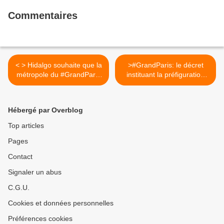
Commentaires
< > Hidalgo souhaite que la
>#GrandParis: le décret
métropole du #GrandParis
instituant la préfiguration
soit "au rendez-vous" en
est paru >
2016
Hébergé par Overblog
Top articles
Pages
Contact
Signaler un abus
C.G.U.
Cookies et données personnelles
Préférences cookies