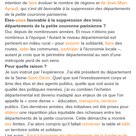
intention de
faire
évoluer le nombre de régions et
de Jean-Marc
Ayrault
, qui
s'est dit favorable à la suppression des départements
de la petite couronne parisienne
.
Etes-
vous
favorable à la suppression des trois
départements de la petite couronne parisienne ?
Oui, depuis de nombreuses années. Et nous n'étions pas
nombreux à l'époque ! Autant le niveau départemental est
pertinent en milieu rural – pour
assurer
la solidarité,
faire
des
routes,
aider
les communes,
participer
à l'économie locale –,
autant je crois que le périmètre départemental au sein d'une
métropole perd de son sens.
Pour quelle raison ?
Je suis instruit par l'expérience. J'ai été président du département
de la Seine-
Saint-Denis
. Quel que soit l'investissement corps et
âme des élus et des agents publics, quelle que soit aussi la
qualité des politiques menées, j'ai vu combien l'échelon
départemental est devenu inadapté aux enjeux de ce que l'on
appelle la « zone dense » : éducation,
transports
,
services
publics. Ces dernières années, des initiatives ont été prises pour
obtenir
une répartition plus équitable des richesses entre les
départements de la petite couronne. Cette démarche a montré
ses
limites. J'ai alors compris qu'il fallait
renverser
la table et
bâtir
un territoire solide et solidaire.
Lire aussi :
Faut-il fusionner les départements de la banlieue de