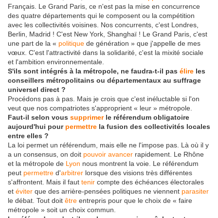
Français. Le Grand Paris, ce n'est pas la mise en concurrence
des quatre départements qui le composent ou la compétition
avec les collectivités voisines. Nos concurrents, c'est Londres,
Berlin, Madrid ! C'est New York, Shanghaï ! Le Grand Paris, c'est
une part de la «
politique
de génération » que j'appelle de mes
vœux. C'est l'attractivité dans la solidarité, c'est la mixité sociale
et l'ambition environnementale.
S'ils sont intégrés à la métropole, ne faudra-t-il pas
élire
les
conseillers métropolitains ou départementaux au suffrage
universel direct ?
Procédons pas à pas. Mais je crois que c'est inéluctable si l'on
veut que nos compatriotes s'approprient « leur » métropole.
Faut-il selon vous
supprimer
le référendum obligatoire
aujourd'hui pour
permettre
la fusion des collectivités locales
entre elles ?
La loi permet un référendum, mais elle ne l'impose pas. Là où il y
a un consensus, on doit
pouvoir
avancer
rapidement. Le Rhône
et la métropole de
Lyon
nous montrent la voie. Le référendum
peut
permettre
d'
arbitrer
lorsque des visions très différentes
s'affrontent. Mais il faut
tenir
compte des échéances électorales
et
éviter
que des arrière-pensées politiques ne viennent
parasiter
le débat. Tout doit
être
entrepris pour que le choix de « faire
métropole » soit un choix commun.