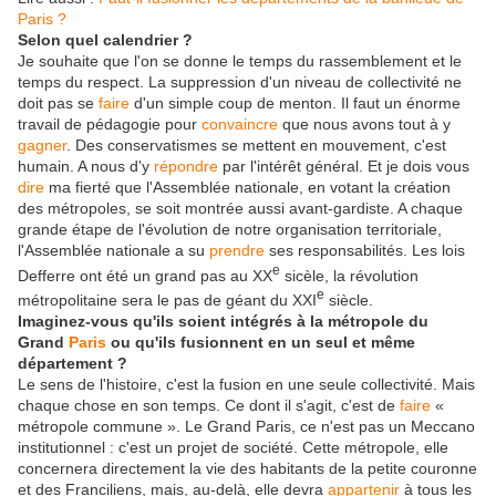
Paris ?
Selon quel calendrier ?
Je souhaite que l'on se donne le temps du rassemblement et le
temps du respect. La suppression d'un niveau de collectivité ne
doit pas se
faire
d'un simple coup de menton. Il faut un énorme
travail de pédagogie pour
convaincre
que nous avons tout à y
gagner
. Des conservatismes se mettent en mouvement, c'est
humain. A nous d'y
répondre
par l'intérêt général. Et je dois vous
dire
ma fierté que l'Assemblée nationale, en votant la création
des métropoles, se soit montrée aussi avant-gardiste. A chaque
grande étape de l'évolution de notre organisation territoriale,
l'Assemblée nationale a su
prendre
ses responsabilités. Les lois
e
Defferre ont été un grand pas au XX
sicèle, la révolution
e
métropolitaine sera le pas de géant du XXI
siècle.
Imaginez-vous qu'ils soient intégrés à la métropole du
Grand
Paris
ou qu'ils fusionnent en un seul et même
département ?
Le sens de l'histoire, c'est la fusion en une seule collectivité. Mais
chaque chose en son temps. Ce dont il s'agit, c'est de
faire
«
métropole commune ». Le Grand Paris, ce n'est pas un Meccano
institutionnel : c'est un projet de société. Cette métropole, elle
concernera directement la vie des habitants de la petite couronne
et des Franciliens, mais, au-delà, elle devra
appartenir
à tous les