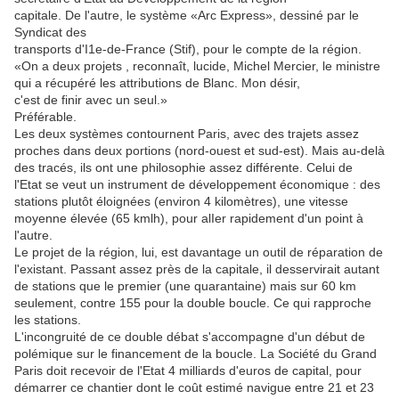
capitale. De l'autre, le système «Arc Express», dessiné par le
Syndicat des
transports d'I1e-de-France (Stif), pour le compte de la région.
«On a deux projets , reconnaît, lucide, Michel Mercier, le ministre
qui a récupéré les attributions de Blanc. Mon désir,
c'est de finir avec un seul.»
Préférable.
Les deux systèmes contournent Paris, avec des trajets assez
proches dans deux portions (nord-ouest et sud-est). Mais au-delà
des tracés, ils ont une philosophie assez différente. Celui de
l'Etat se veut un instrument de développement économique : des
stations plutôt éloignées (environ 4 kilomètres), une vitesse
moyenne élevée (65 kmlh), pour alIer rapidement d'un point à
l'autre.
Le projet de la région, lui, est davantage un outil de réparation de
l'existant. Passant assez près de la capitale, il desservirait autant
de stations que le premier (une quarantaine) mais sur 60 km
seulement, contre 155 pour la double boucle. Ce qui rapproche
les stations.
L'incongruité de ce double débat s'accompagne d'un début de
polémique sur le financement de la boucle. La Société du Grand
Paris doit recevoir de l'Etat 4 milliards d'euros de capital, pour
démarrer ce chantier dont le coût estimé navigue entre 21 et 23