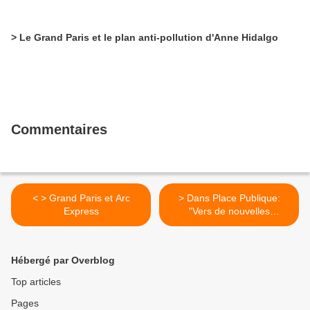
> Le Grand Paris et le plan anti-pollution d'Anne Hidalgo
Commentaires
< > Grand Paris et Arc
> Dans Place Publique:
Express
"Vers de nouvelles
régulations territoriales"
avec Vanier, Mansat,
Rimbert >
Hébergé par Overblog
Top articles
Pages