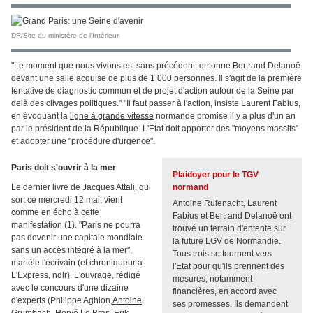
DR/Site du ministère de l'Intérieur
"Le moment que nous vivons est sans précédent, entonne Bertrand Delanoë
devant une salle acquise de plus de 1 000 personnes. Il s'agit de la première
tentative de diagnostic commun et de projet d'action autour de la Seine par
delà des clivages politiques." "Il faut passer à l'action, insiste Laurent Fabius,
en évoquant la
ligne à grande vitesse
normande promise il y a plus d'un an
par le président de la République. L'Etat doit apporter des "moyens massifs"
et adopter une "procédure d'urgence".
Paris doit s'ouvrir à la mer
Plaidoyer pour le TGV
Le dernier livre de
Jacques Attali
, qui
normand
sort ce mercredi 12 mai, vient
Antoine Rufenacht, Laurent
comme en écho à cette
Fabius et Bertrand Delanoë ont
manifestation (1). "Paris ne pourra
trouvé un terrain d'entente sur
pas devenir une capitale mondiale
la future LGV de Normandie.
sans un accès intégré à la mer",
Tous trois se tournent vers
martèle l'écrivain (et chroniqueur à
l'Etat pour qu'ils prennent des
L'Express, ndlr). L'ouvrage, rédigé
mesures, notamment
avec le concours d'une dizaine
financières, en accord avec
d'experts (Philippe Aghion,
Antoine
ses promesses. Ils demandent