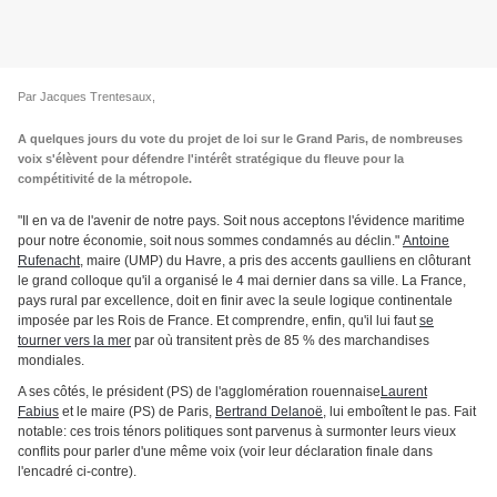
Par Jacques Trentesaux,
A quelques jours du vote du projet de loi sur le Grand Paris, de nombreuses
voix s'élèvent pour défendre l'intérêt stratégique du fleuve pour la
compétitivité de la métropole.
"Il en va de l'avenir de notre pays. Soit nous acceptons l'évidence maritime
pour notre économie, soit nous sommes condamnés au déclin."
Antoine
Rufenacht
, maire (UMP) du Havre, a pris des accents gaulliens en clôturant
le grand colloque qu'il a organisé le 4 mai dernier dans sa ville. La France,
pays rural par excellence, doit en finir avec la seule logique continentale
imposée par les Rois de France. Et comprendre, enfin, qu'il lui faut
se
tourner vers la mer
par où transitent près de 85 % des marchandises
mondiales.
A ses côtés, le président (PS) de l'agglomération rouennaise
Laurent
Fabius
et le maire (PS) de Paris,
Bertrand Delanoë
, lui emboîtent le pas. Fait
notable: ces trois ténors politiques sont parvenus à surmonter leurs vieux
conflits pour parler d'une même voix (voir leur déclaration finale dans
l'encadré ci-contre).