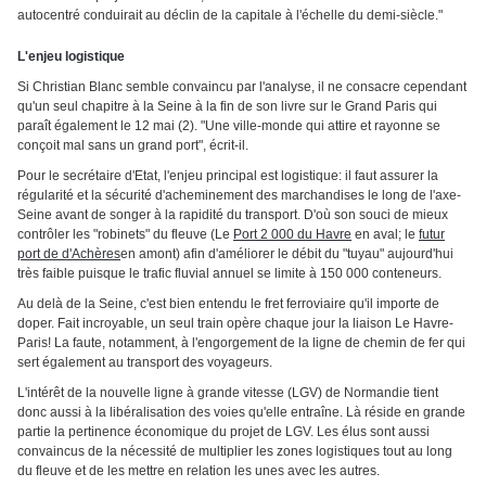
autocentré conduirait au déclin de la capitale à l'échelle du demi-siècle."
L'enjeu logistique
Si Christian Blanc semble convaincu par l'analyse, il ne consacre cependant
qu'un seul chapitre à la Seine à la fin de son livre sur le Grand Paris qui
paraît également le 12 mai (2). "Une ville-monde qui attire et rayonne se
conçoit mal sans un grand port", écrit-il.
Pour le secrétaire d'Etat, l'enjeu principal est logistique: il faut assurer la
régularité et la sécurité d'acheminement des marchandises le long de l'axe-
Seine avant de songer à la rapidité du transport. D'où son souci de mieux
contrôler les "robinets" du fleuve (Le
Port 2 000 du Havre
en aval; le
futur
port de d'Achères
en amont) afin d'améliorer le débit du "tuyau" aujourd'hui
très faible puisque le trafic fluvial annuel se limite à 150 000 conteneurs.
Au delà de la Seine, c'est bien entendu le fret ferroviaire qu'il importe de
doper. Fait incroyable, un seul train opère chaque jour la liaison Le Havre-
Paris! La faute, notamment, à l'engorgement de la ligne de chemin de fer qui
sert également au transport des voyageurs.
L'intérêt de la nouvelle ligne à grande vitesse (LGV) de Normandie tient
donc aussi à la libéralisation des voies qu'elle entraîne. Là réside en grande
partie la pertinence économique du projet de LGV. Les élus sont aussi
convaincus de la nécessité de multiplier les zones logistiques tout au long
du fleuve et de les mettre en relation les unes avec les autres.