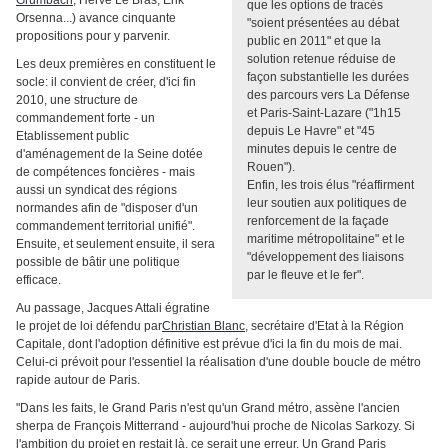
Grumbach
, Hervé Le Bras, Erik
que les options de tracés
Orsenna...) avance cinquante
"soient présentées au débat
propositions pour y parvenir.
public en 2011" et que la
solution retenue réduise de
Les deux premières en constituent le
façon substantielle les durées
socle: il convient de créer, d'ici fin
des parcours vers La Défense
2010, une structure de
et Paris-Saint-Lazare ("1h15
commandement forte - un
depuis Le Havre" et "45
Etablissement public
minutes depuis le centre de
d'aménagement de la Seine dotée
Rouen").
de compétences foncières - mais
Enfin, les trois élus "réaffirment
aussi un syndicat des régions
leur soutien aux politiques de
normandes afin de "disposer d'un
renforcement de la façade
commandement territorial unifié".
maritime métropolitaine" et le
Ensuite, et seulement ensuite, il sera
"développement des liaisons
possible de bâtir une politique
par le fleuve et le fer".
efficace.
Au passage, Jacques Attali égratine
le projet de loi défendu par
Christian Blanc
, secrétaire d'Etat à la Région
Capitale, dont l'adoption définitive est prévue d'ici la fin du mois de mai.
Celui-ci prévoit pour l'essentiel la réalisation d'une double boucle de métro
rapide autour de Paris.
"Dans les faits, le Grand Paris n'est qu'un Grand métro, assène l'ancien
sherpa de François Mitterrand - aujourd'hui proche de Nicolas Sarkozy. Si
l'ambition du projet en restait là, ce serait une erreur. Un Grand Paris