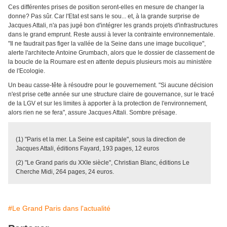
Ces différentes prises de position seront-elles en mesure de changer la
donne? Pas sûr. Car l'Etat est sans le sou... et, à la grande surprise de
Jacques Attali, n'a pas jugé bon d'intégrer les grands projets d'infrastructures
dans le grand emprunt. Reste aussi à lever la contrainte environnementale.
"Il ne faudrait pas figer la vallée de la Seine dans une image bucolique",
alerte l'architecte Antoine Grumbach, alors que le dossier de classement de
la boucle de la Roumare est en attente depuis plusieurs mois au ministère
de l'Ecologie.
Un beau casse-tête à résoudre pour le gouvernement. "Si aucune décision
n'est prise cette année sur une structure claire de gouvernance, sur le tracé
de la LGV et sur les limites à apporter à la protection de l'environnement,
alors rien ne se fera", assure Jacques Attali. Sombre présage.
(1) "Paris et la mer. La Seine est capitale", sous la direction de
Jacques Attali, éditions Fayard, 193 pages, 12 euros
(2) "Le Grand paris du XXIe siècle", Christian Blanc, éditions Le
Cherche Midi, 264 pages, 24 euros.
#Le Grand Paris dans l'actualité