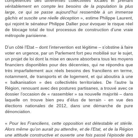
compétences des différentes collectivités locales et prenant
véritablement en compte les besoins de la population la plus
large, ce qui se passe aujourd’hui ressemble à un immense
gâchis et suscite une réelle déception
», estime Philippe Laurent,
qui rejoint le sénateur Philippe Dallier pour évoquer le risque réel
de blocage total de tout processus de construction d’une vraie
métropole parisienne.
D’un côté l’Etat – dont l’intervention est légitime – s’obstine à faire
voter en urgence, par un Parlement fort peu mobilisé sur le sujet,
un projet de loi dont la mise en œuvre absorbera tous les moyens
financiers disponibles pour des décennies, qui ne répondra que
très imparfaitement aux réels besoins des franciliens en terme,
notamment, de transports et de logement, et qui aboutira à une
« balkanisation » des collectivités territoriales. De l’autre la
Région, renouant avec des postures partisanes, a trouvé avec ce
dossier l’occasion de « rassembler » sa nouvelle majorité – dans
laquelle on trouve bien peu d’élus de terrain - en vue des
élections nationales de 2012, dans une démarche de pure
dénonciation.
«
Pour les Franciliens, cette opposition est détestable et stérile.
Alors même qu’on aurait pu attendre, et de l’Etat, et de la Région
une attitude constructive et ouverte une fois passé l’épisode des