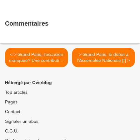
Commentaires
< > Grand Paris, l'occasion
> Grand Paris: le débat à
manquée? Une contribution
l'Assemblée Nationale [I] >
de F. Gilli dans Le Monde
Hébergé par Overblog
Top articles
Pages
Contact
Signaler un abus
C.G.U.