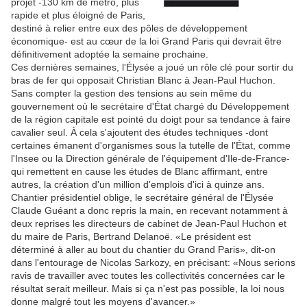
projet -130 km de métro, plus
rapide et plus éloigné de Paris,
destiné à relier entre eux des pôles de développement
économique- est au cœur de la loi Grand Paris qui devrait être
définitivement adoptée la semaine prochaine.
Ces dernières semaines, l'Élysée a joué un rôle clé pour sortir du
bras de fer qui opposait Christian Blanc à Jean-Paul Huchon.
Sans compter la gestion des tensions au sein même du
gouvernement où le secrétaire d'État chargé du Développement
de la région capitale est pointé du doigt pour sa tendance à faire
cavalier seul. À cela s'ajoutent des études techniques -dont
certaines émanent d'organismes sous la tutelle de l'État, comme
l'Insee ou la Direction générale de l'équipement d'Ile-de-France-
qui remettent en cause les études de Blanc affirmant, entre
autres, la création d'un million d'emplois d'ici à quinze ans.
Chantier présidentiel oblige, le secrétaire général de l'Élysée
Claude Guéant a donc repris la main, en recevant notamment à
deux reprises les directeurs de cabinet de Jean-Paul Huchon et
du maire de Paris, Bertrand Delanoë. «Le président est
déterminé à aller au bout du chantier du Grand Paris», dit-on
dans l'entourage de Nicolas Sarkozy, en précisant: «Nous serions
ravis de travailler avec toutes les collectivités concernées car le
résultat serait meilleur. Mais si ça n'est pas possible, la loi nous
donne malgré tout les moyens d'avancer.»