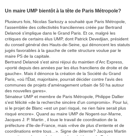
Un maire UMP bientôt à la tête de Paris Métropole?
Plusieurs fois, Nicolas Sarkozy a souhaité que Paris Métropole,
l'assemblée des collectivités franciliennes créée par Bertrand
Delanoë s'implique dans le Grand Paris. Et ce, malgré les
critiques de certains élus UMP, dont Patrick Devedjian, président
du conseil général des Hauts-de-Seine, qui dénoncent les statuts
jugés favorables à la gauche de cette structure voulue par le
maire PS de la capitale.
Bertrand Delanoë s'est ainsi réjoui du maintien d'Arc Express,
«porté depuis des années par les élus franciliens de droite et de
gauche». Mais il dénonce la création de la Société du Grand
Paris, «où l'État, majoritaire, pourrait décider contre l'avis des
communes de projets d'aménagement urbain de 50 ha autour
des nouvelles gares».
Sénateur UMP et membre de Paris Métropole, Philippe Dallier
s'est félicité «de la recherche sincère d'un compromis». Pour lui,
si le projet de Blanc «est un pari risqué, ne rien faire serait plus
risqué encore». Quand au maire UMP de Nogent-sur-Marne,
Jacques J. P. Martin , il loue le travail de coordination de la
préfecture d'Ile-de-France, mais «rêve de plus d'entente et de
coordinations entre tous…». Signe de détente? Jacques Martin