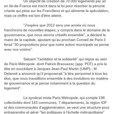
Un objectif de création de 70.000 logements par an
en Ile-de-France est inscrit dans la loi pour résorber la pénurie
criante qui pèse sur les Franciliens et qui alimente la spéculation,
mais ce chiffre est loin d'être atteint.
"J'espère que 2012 sera une année où nous
franchirons de nouvelles étapes, y compris dans le domaine de la
gouvernance, que nous serons créatifs ensemble", a déclaré le
maire de la capitale, ajoutant qu'au prochain Conseil de Paris il
ferait "30 propositions pour que notre action municipale se pense
avec nos voisins".
Saluant "l'ambition et la solidarité" qui règne au sein
de Paris Métropole -dont Patrick Braouezec (app. PCF) a pris la
tête en succédant à Jacques Jean-Paul Martin (UMP)-, M.
Delanoë a annoncé qu'il proposerait "à titre personnel à tous les
élus, que nous travaillions ensemble à des évolutions en matière
de gouvernance et je pense notamment à la question du
logement".
Le syndicat mixte Paris Métropole, qui compte 196
collectivités dont 143 communes, 7 départements, la région IDF
et des communautés d'agglomération, se veut une structure pour
entreprendre et gérer "les politiques à l'échelle métropolitaine"