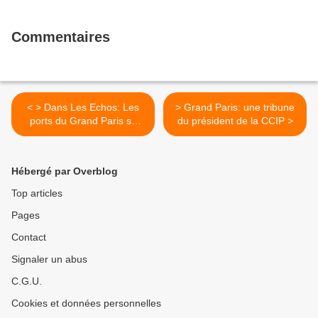
Commentaires
< > Dans Les Echos: Les
> Grand Paris: une tribune
ports du Grand Paris se
du président de la CCIP >
mettent en ordre de bataille
Hébergé par Overblog
Top articles
Pages
Contact
Signaler un abus
C.G.U.
Cookies et données personnelles