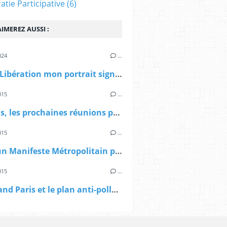
tie Participative
(6)
IMEREZ AUSSI :
024
…
> Dans Libération mon portrait signé Sibylle Vincendon: Pierre Mansat, le métropolitain
015
…
> A Paris, les prochaines réunions publiques sur le Grand Paris
015
…
> Vers un Manifeste Métropolitain pour le Grand Paris
015
…
> Le Grand Paris et le plan anti-pollution d'Anne Hidalgo