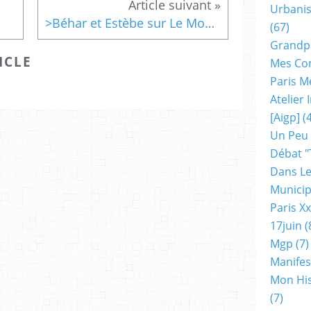
Urbanis
>Béhar et Estèbe sur Le Monde.fr: le projet du Grand Paris n’est pas métropolitain.Excellent!
(67)
Grandp
ICLE
Mes Co
Paris M
Atelier
[aigp]
(4
Un Peu
Débat "
Dans Le
Municip
Paris X
17juin
(
Mgp
(7)
Manifes
Mon His
(7)