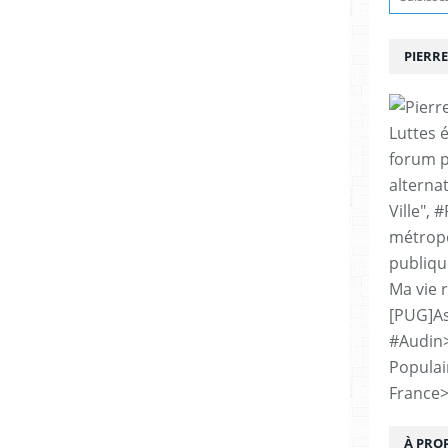
PIERRE
Luttes 
forum p
alternat
Ville", 
métropo
publiqu
Ma vie 
[PUG]As
#Audin
Populai
France
À PRO