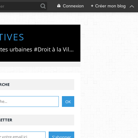
Connexion
+
Créer mon blog
TIVES
Luttes émancipatrices,recherche du forum politico/social pour des alternatives,luttes urbaines #Droit à la Ville", #Paris #GrandParis,enjeux de la métropolisation,accès aux Archives publiques par Pierre Mansat,auteur‼️Ma vie rouge. Meutre au Grand Paris‼️[PUG]Association Josette & Maurice #Audin>bénevole Secours Populaire>Comité Laghouat-France>#Mumia #INTA
RCHE
ETTER