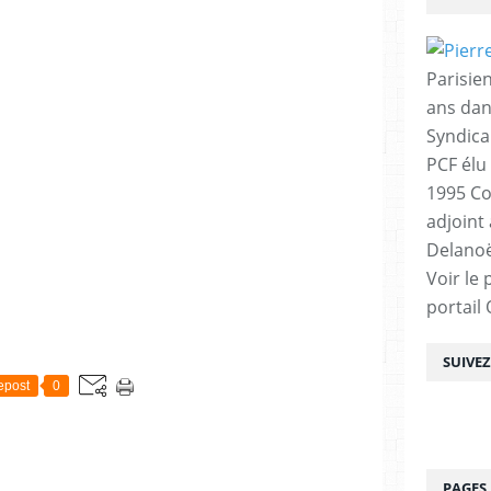
Parisien
ans dan
Syndica
PCF élu
1995 Co
adjoint
Delanoë
Voir le 
portail
SUIVE
epost
0
PAGES