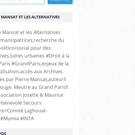
 MANSAT ET LES ALTERNATIVES
émancipatrices,recherche du
olitico/social pour des
ives,luttes urbaines #Droit à la
#Paris #GrandParis,enjeux de la
lisation,accès aux Archives
es par Pierre Mansat,auteur‼️
rouge. Meutre au Grand Paris‼️
sociation Josette & Maurice
>bénevole Secours
re>Comité Laghouat-
>#Mumia #INTA
POS