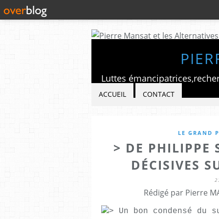
PIER
ACCUEIL
CONTACT
LE GRAND P
> DE PHILIPPE
DÉCISIVES S
2
Rédigé par Pierre M
> Un bon condensé du s