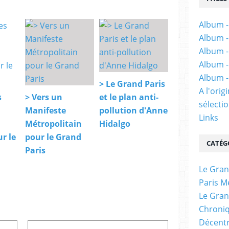
Album -
Album -
Album -
Album -
Album -
> Le Grand Paris
A l'ori
s
> Vers un
et le plan anti-
sélectio
Manifeste
pollution d'Anne
Links
Métropolitain
Hidalgo
r le
pour le Grand
CATÉG
Paris
Le Gran
Paris M
Le Gran
Chroniq
Décentr