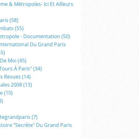
me & Métropoles- Ici Et Ailleurs
aris
(58)
mbats
(55)
etropole - Documentation
(50)
 International Du Grand Paris
5)
 De Moi
(45)
tours À Paris"
(34)
s Revues
(14)
ales 2008
(13)
xe
(10)
8)
tegrandparis
(7)
toire "secrète" Du Grand Paris