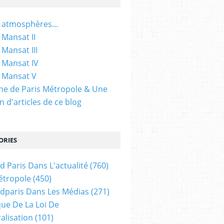
 atmosphères...
 Mansat II
 Mansat III
 Mansat IV
 Mansat V
gine de Paris Métropole & Une
n d'articles de ce blog
ORIES
d Paris Dans L'actualité
(760)
étropole
(450)
dparis Dans Les Médias
(271)
ue De La Loi De
alisation
(101)