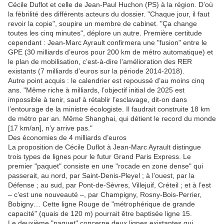
Cécile Duflot et celle de Jean-Paul Huchon (PS) à la région. D’où
la fébrilité des différents acteurs du dossier. "Chaque jour, il faut
revoir la copie", soupire un membre de cabinet. "Ça change
toutes les cinq minutes", déplore un autre. Première certitude
cependant : Jean-Marc Ayrault confirmera une "fusion" entre le
GPE (30 milliards d’euros pour 200 km de métro automatique) et
le plan de mobilisation, c’est-à-dire l’amélioration des RER
existants (7 milliards d’euros sur la période 2014-2018).
Autre point acquis : le calendrier est repoussé d’au moins cinq
ans. "Même riche à milliards, l’objectif initial de 2025 est
impossible à tenir, sauf à rétablir l’esclavage, dit-on dans
l’entourage de la ministre écologiste. Il faudrait construite 18 km
de métro par an. Même Shanghai, qui détient le record du monde
[17 km/an], n’y arrive pas."
Des économies de 4 milliards d’euros
La proposition de Cécile Duflot à Jean-Marc Ayrault distingue
trois types de lignes pour le futur Grand Paris Express. Le
premier "paquet" consiste en une "rocade en zone dense" qui
passerait, au nord, par Saint-Denis-Pleyel ; à l’ouest, par la
Défense ; au sud, par Pont-de-Sèvres, Villejuif, Créteil ; et à l’est
– c’est une nouveauté –, par Champigny, Rosny-Bois-Perrier,
Bobigny… Cette ligne Rouge de "métrophérique de grande
capacité" (quais de 120 m) pourrait être baptisée ligne 15.
Le deuxième "paquet" concerne deux lignes existantes qui