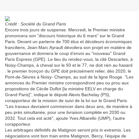
Crédit : Société du Grand Paris
Encore trois jours de suspense. Mercredi, le Premier ministre
prononcera son "discours historique du 6 mars" sur le Grand
Paris. Devant un parterre de 700 élus et décideurs économiques
franciliens, Jean-Marc Ayrault dévoilera son projet en matière de
gouvernance et donnera le coup d’envoi au "nouveau" Grand
Paris Express (GPE). Le lieu du rendez-vous, la cité Descartes, à
Noisy-Champs, à cheval sur le 93 et le 77, ne doit rien au hasard
: le premier tronçon du GPE doit précisément relier, dès 2020, le
Pont-de-Sèvres à Noisy- Champs, au sud de la ligne Rouge. "Les
annonces du Premier ministre correspondront peu ou prou aux
propositions de Cécile Duflot [la ministre EELV en charge du
Grand Paris]", indique le député Alexis Bachelay (PS),
corapporteur de la mission de suivi de la loi sur le Grand Paris.
"Les travaux devraient commencer dans deux ans, de manière à
peu près simultanée, pour une livraison complète en 2030 ou
2032. Tout cela est acté", ajoute Yves Albarello (UMP), l’autre
corapporteur.
Les arbitrages définitifs de Matignon seront pris in extremis. Les
négociations vont bon train entre Matignon, Bercy, l’équipe de