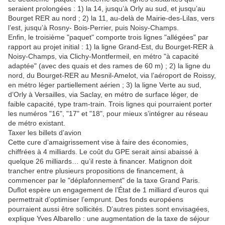
seraient prolongées : 1) la 14, jusqu’à Orly au sud, et jusqu’au
Bourget RER au nord ; 2) la 11, au-delà de Mairie-des-Lilas, vers
l’est, jusqu’à Rosny- Bois-Perrier, puis Noisy-Champs.
Enfin, le troisième "paquet" comporte trois lignes "allégées" par
rapport au projet initial : 1) la ligne Grand-Est, du Bourget-RER à
Noisy-Champs, via Clichy-Montfermeil, en métro "à capacité
adaptée" (avec des quais et des rames de 60 m) ; 2) la ligne du
nord, du Bourget-RER au Mesnil-Amelot, via l’aéroport de Roissy,
en métro léger partiellement aérien ; 3) la ligne Verte au sud,
d’Orly à Versailles, via Saclay, en métro de surface léger, de
faible capacité, type tram-train. Trois lignes qui pourraient porter
les numéros "16", "17" et "18", pour mieux s’intégrer au réseau
de métro existant.
Taxer les billets d’avion
Cette cure d’amaigrissement vise à faire des économies,
chiffrées à 4 milliards. Le coût du GPE serait ainsi abaissé à
quelque 26 milliards… qu’il reste à financer. Matignon doit
trancher entre plusieurs propositions de financement, à
commencer par le "déplafonnement" de la taxe Grand Paris.
Duflot espère un engagement de l’État de 1 milliard d’euros qui
permettrait d’optimiser l’emprunt. Des fonds européens
pourraient aussi être sollicités. D’autres pistes sont envisagées,
explique Yves Albarello : une augmentation de la taxe de séjour