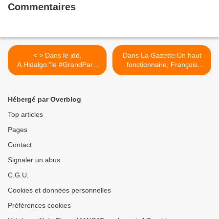
Commentaires
< > Dans le jdd,
Dans La Gazette:Un haut
A.Hidalgo:"le #GrandParis
fonctionnaire, François
ne peut pas se faire contre
Lucas, dirigera la mission
Paris"
de préfiguration de la
métropole du #GrandParis
Hébergé par Overblog
>
Top articles
Pages
Contact
Signaler un abus
C.G.U.
Cookies et données personnelles
Préférences cookies