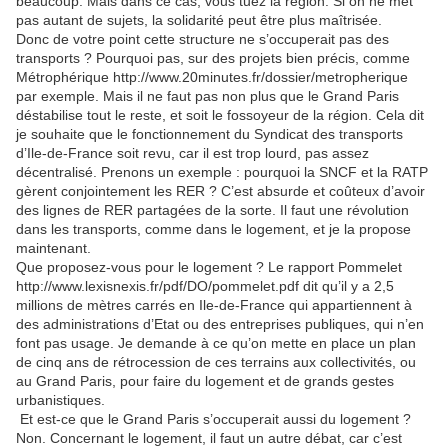
beaucoup. Mais dans ce cas, vous tuez la région. Si on ne met
pas autant de sujets, la solidarité peut être plus maîtrisée.
Donc de votre point cette structure ne s’occuperait pas des
transports ? Pourquoi pas, sur des projets bien précis, comme
Métrophérique http://www.20minutes.fr/dossier/metropherique
par exemple. Mais il ne faut pas non plus que le Grand Paris
déstabilise tout le reste, et soit le fossoyeur de la région. Cela dit
je souhaite que le fonctionnement du Syndicat des transports
d’Ile-de-France soit revu, car il est trop lourd, pas assez
décentralisé. Prenons un exemple : pourquoi la SNCF et la RATP
gèrent conjointement les RER ? C’est absurde et coûteux d’avoir
des lignes de RER partagées de la sorte. Il faut une révolution
dans les transports, comme dans le logement, et je la propose
maintenant.
Que proposez-vous pour le logement ? Le rapport Pommelet
http://www.lexisnexis.fr/pdf/DO/pommelet.pdf dit qu’il y a 2,5
millions de mètres carrés en Ile-de-France qui appartiennent à
des administrations d’Etat ou des entreprises publiques, qui n’en
font pas usage. Je demande à ce qu’on mette en place un plan
de cinq ans de rétrocession de ces terrains aux collectivités, ou
au Grand Paris, pour faire du logement et de grands gestes
urbanistiques.
Et est-ce que le Grand Paris s’occuperait aussi du logement ?
Non. Concernant le logement, il faut un autre débat, car c’est