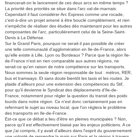
financerait-on le lancement de ces deux arcs en même temps ?
La priorité des priorités se situe dans l'arc val-de-marnais.
Cependant il faut considérer Arc Express comme une rocade,
c'est-à-dire un projet amené à être bouclé complètement, et rien
n'empêche de réaliser des études dès maintenant pour les autres
composantes de l'arc, particulièrement celui de la Seine-Saint-
Denis à La Défense.
Sur le Grand Paris, pourquoi ne serait-il pas possible de créer
une telle communauté d'agglomération en Ile-de-France, alors
qu'elle existe à Lille, Lyon ou Bordeaux ? Parce que la région Ile-
de-France n'est en rien comparable aux autres régions, ne
serait-ce qu'en raison de notre compétence sur les transports.
Nous sommes la seule région responsable de tout : métros, RER,
bus et tramways. Et sans doute bientôt les taxis et les routes. Je
plaide d'ailleurs pour une extension des compétences du Stif,
pour qu'il devienne le Syndicat des déplacements d'Ile-de-
France, notamment pour régler la question du transit des poids
lourds dans notre région. Ce n'est donc certainement pas en
refermant le sujet au niveau local, que l'on réglera le problème
des transports en Ile-de-France.
Est-ce que ce débat a lieu d'être en pleines municipales ? Non,
parce qu'il est effectivement biaisé par les enjeux politiciens. A ce
que j'ai compris, il y avait d'ailleurs dans l'esprit du gouvernement
une volonté de reprendre la main sur Paris et la région à travers