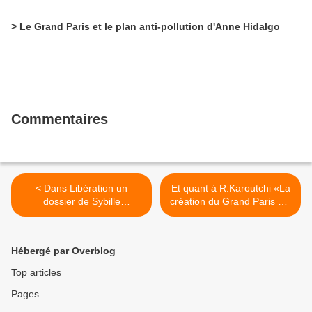
> Le Grand Paris et le plan anti-pollution d'Anne Hidalgo
Commentaires
< Dans Libération un
Et quant à R.Karoutchi «La
dossier de Sybille
création du Grand Paris est
Vincendon et Tonino
une priorité absolue» >
Serafini:Grand Paris une
question capitale
Hébergé par Overblog
Top articles
Pages