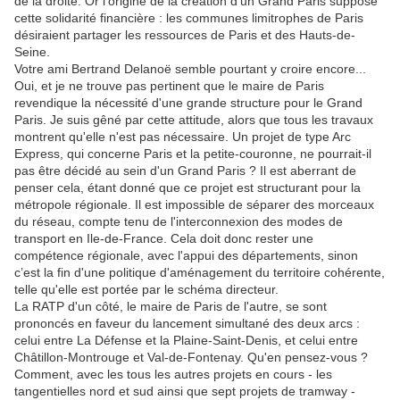
de la droite. Or l'origine de la création d'un Grand Paris suppose
cette solidarité financière : les communes limitrophes de Paris
désiraient partager les ressources de Paris et des Hauts-de-
Seine.
Votre ami Bertrand Delanoë semble pourtant y croire encore...
Oui, et je ne trouve pas pertinent que le maire de Paris
revendique la nécessité d'une grande structure pour le Grand
Paris. Je suis gêné par cette attitude, alors que tous les travaux
montrent qu'elle n'est pas nécessaire. Un projet de type Arc
Express, qui concerne Paris et la petite-couronne, ne pourrait-il
pas être décidé au sein d'un Grand Paris ? Il est aberrant de
penser cela, étant donné que ce projet est structurant pour la
métropole régionale. Il est impossible de séparer des morceaux
du réseau, compte tenu de l'interconnexion des modes de
transport en Ile-de-France. Cela doit donc rester une
compétence régionale, avec l'appui des départements, sinon
c’est la fin d'une politique d'aménagement du territoire cohérente,
telle qu'elle est portée par le schéma directeur.
La RATP d'un côté, le maire de Paris de l'autre, se sont
prononcés en faveur du lancement simultané des deux arcs :
celui entre La Défense et la Plaine-Saint-Denis, et celui entre
Châtillon-Montrouge et Val-de-Fontenay. Qu'en pensez-vous ?
Comment, avec les tous les autres projets en cours - les
tangentielles nord et sud ainsi que sept projets de tramway -