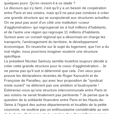
quelques jours. Qu'en ressort-il à ce stade ?
Le discours qui s'y tient, c'est qu'il y a un besoin de coopération
entre Paris et ses voisins, mais qu'il ne peut pas conduire à créer
une grande structure qui se surajouterait aux structures actuelles.
On ne peut pas avoir d'un côté une institution «coeur
d'agglomération» qui regrouperait six à huit millions d'habitants,
et de l'autre une région qui regroupe 11 millions d'habitants.
Surtout avec un conseil régional qui a désormais en charge les
transports, l'aménagement du territoire, le développement
économique. En revanche sur le sujet du logement, que l'on a du
mal régler, nous pourrions imaginer soutenir une structure
spécifique.
Le président Nicolas Sarkozy semble toutefois toujours décidé à
créer cette grande structure pour le coeur d'agglomération... Je
ne pense pas qu'il soit si déterminé que cela. J'en veux pour
preuve les déclarations récentes de Roger Karoutchi et de
Françoise de Panafieu, qui avec leur proposition de "syndicat
mixte ouvert" ne délivrent pas une ambtion si foudroyante !
Estimeriez-vous qu'une structure intercommunale entre Paris et
ses voisins ne serait finalement pas pertinente ? Je pense que la
question de la solidarité financière entre Paris et les Hauts-de-
Seine à l'égard des autres départements et localités de la petite
couronne, ne soulève pas un enthousiasme considérable au sein