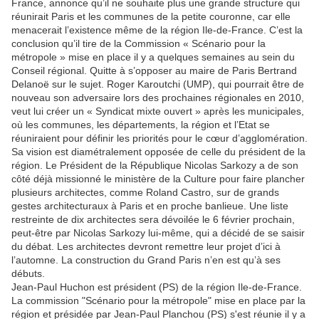
France, annonce qu’il ne souhaite plus une grande structure qui
réunirait Paris et les communes de la petite couronne, car elle
menacerait l’existence même de la région Ile-de-France. C’est la
conclusion qu’il tire de la Commission « Scénario pour la
métropole » mise en place il y a quelques semaines au sein du
Conseil régional. Quitte à s’opposer au maire de Paris Bertrand
Delanoë sur le sujet. Roger Karoutchi (UMP), qui pourrait être de
nouveau son adversaire lors des prochaines régionales en 2010,
veut lui créer un « Syndicat mixte ouvert » après les municipales,
où les communes, les départements, la région et l’Etat se
réuniraient pour définir les priorités pour le cœur d’agglomération.
Sa vision est diamétralement opposée de celle du président de la
région. Le Président de la République Nicolas Sarkozy a de son
côté déjà missionné le ministère de la Culture pour faire plancher
plusieurs architectes, comme Roland Castro, sur de grands
gestes architecturaux à Paris et en proche banlieue. Une liste
restreinte de dix architectes sera dévoilée le 6 février prochain,
peut-être par Nicolas Sarkozy lui-même, qui a décidé de se saisir
du débat. Les architectes devront remettre leur projet d’ici à
l’automne. La construction du Grand Paris n’en est qu’à ses
débuts.
Jean-Paul Huchon est président (PS) de la région Ile-de-France.
La commission "Scénario pour la métropole" mise en place par la
région et présidée par Jean-Paul Planchou (PS) s'est réunie il y a