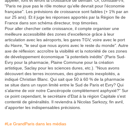
appeler, font et feront la croissance de demain. Or, constate-t-il,
"Paris ne joue pas le rôle moteur qu'elle devrait pour l'économie
française". Les prévisions de croissance sont faibles (+ 1% par an
sur 25 ans). Et il juge les réponses apportés par la Région Ile de
France dans son schéma directeur, trop timorées.
Pour aller chercher cette croissance, il compte organiser une
meilleure accessibilité des zones d'excellence grâce à leur
articulation avec les aéroports, les gares TGV, voire avec le port
du Havre, "le seul que nous ayons avec le reste du monde". Autre
axe de réflexion: accroître la visibilité et la notoriété de ces zones
de développement économique "à potentiels inédits" (Paris Sud-
Evry pour la pharmacie, Plaine Commune pour la création
artistique, Saclay pour les sciences dures, etc.). "Nous avons
découvert des terres inconnues, des gisements inexploités, a
indiqué Christian Blanc. Qui sait que 50 à 60 % de la pharmacie
se situe dans un rayon limité entre le Sud de Paris et Evry? Qui
s'alarme de voir notre Cancéropole complétement asphyxié?" Sur
ce point cependant, le secrétaire d'Etat à la région Capitale s'est
contenté de généralités. Il reviendra à Nicolas Sarkozy, fin avril,
d'apporter les indispensables précisions.
#Le GrandParis dans les médias