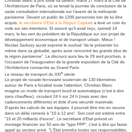
Christian Blanc a pris toute sa saveur, mardi 17 mars à la Cité de
l'Architecture de Paris, où se tenait la journée de conclusion de la
vaste consultation internationale sur l'avenir de la métropole
parisienne. Devant un public de 1200 personnes loin de lui être
acquis,
le secrétaire d'Etat à la Région Capitale
a levé un coin du
voile sur ses intentions. Et assuré qu'il avait reçu, samedi 14
mars, le feu vert du président de la République sur son projet de
développement économique et de transport urbain. Mieux !
Nicolas Sarkozy aurait exprimé le souhait "de le présenter lui-
même dans sa globalité, après avoir rencontré les grands élus de
la région parisienne". Le discours aura lieu le 29 avril prochain, à
l'occasion de l'inauguration de la grande exposition de la Cité de
l'Architecture consacrée au Grand Paris.
e
Le réseau de transport du XXI
siècle
Le projet de rocade ferroviaire souterrain de 130 kilomètres
autour de Paris a focalisé toute l'attention. Christian Blanc
imagine un mode de transport lourd et automatique (c'est à dire
sans chauffeur), circulant 24 h sur 24 h (mais avec des
cadencements différents) et doté d'une sécurité maximale.
D'après les calculs de ses équipes, il pourrait être mis en oeuvre
dans un délai ramené à "10 à 12 ans". Son coût est estimé entre
"15 et 20 milliards d'euros". Le secrétaire d'Etat prévoit un
montage financier sur 50 ans de "type PPP", c'est à dire qui fasse
appel au secteur privé. "L'Etat prendra toutes ses responsabilités,