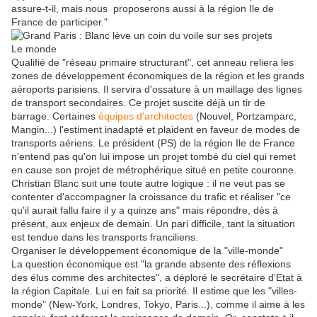
assure-t-il, mais nous proposerons aussi à la région Ile de
France de participer."
Le monde
Qualifié de "réseau primaire structurant", cet anneau reliera les
zones de développement économiques de la région et les grands
aéroports parisiens. Il servira d'ossature à un maillage des lignes
de transport secondaires. Ce projet suscite déjà un tir de
barrage. Certaines
équipes d'architectes
(Nouvel, Portzamparc,
Mangin...) l'estiment inadapté et plaident en faveur de modes de
transports aériens. Le président (PS) de la région Ile de France
n'entend pas qu'on lui impose un projet tombé du ciel qui remet
en cause son projet de métrophérique situé en petite couronne.
Christian Blanc suit une toute autre logique : il ne veut pas se
contenter d'accompagner la croissance du trafic et réaliser "ce
qu'il aurait fallu faire il y a quinze ans" mais répondre, dès à
présent, aux enjeux de demain. Un pari difficile, tant la situation
est tendue dans les transports franciliens.
Organiser le développement économique de la "ville-monde"
La question économique est "la grande absente des réflexions
des élus comme des architectes", a déploré le secrétaire d'Etat à
la région Capitale. Lui en fait sa priorité. Il estime que les "villes-
monde" (New-York, Londres, Tokyo, Paris...), comme il aime à les