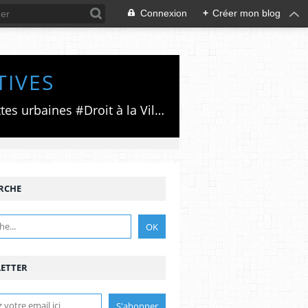
Connexion
+
Créer mon blog
TIVES
Luttes émancipatrices,recherche du forum politico/social pour des alternatives,luttes urbaines #Droit à la Ville", #Paris #GrandParis,enjeux de la métropolisation,accès aux Archives publiques par Pierre Mansat,auteur‼️Ma vie rouge. Meutre au Grand Paris‼️[PUG]Association Josette & Maurice #Audin>bénevole Secours Populaire>Comité Laghouat-France>#Mumia #INTA
RCHE
ETTER