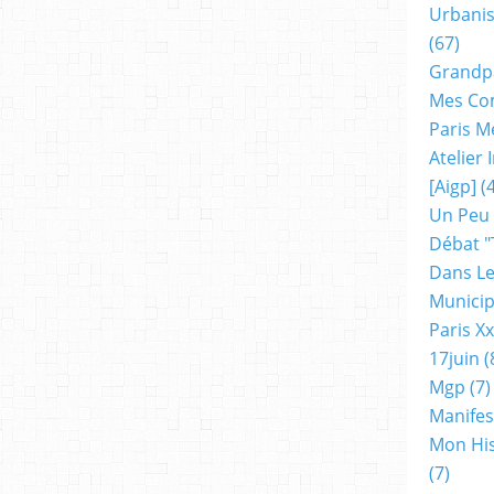
Urbanis
(67)
Grandp
Mes Co
Paris M
Atelier
[aigp]
(4
Un Peu
Débat "
Dans Le
Municip
Paris X
17juin
(
Mgp
(7)
Manifes
Mon His
(7)