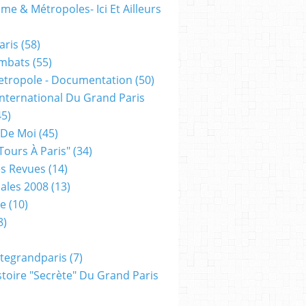
me & Métropoles- Ici Et Ailleurs
aris
(58)
mbats
(55)
etropole - Documentation
(50)
 International Du Grand Paris
5)
 De Moi
(45)
tours À Paris"
(34)
s Revues
(14)
ales 2008
(13)
xe
(10)
8)
tegrandparis
(7)
toire "secrète" Du Grand Paris