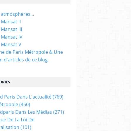
 atmosphères...
 Mansat II
 Mansat III
 Mansat IV
 Mansat V
gine de Paris Métropole & Une
n d'articles de ce blog
ORIES
d Paris Dans L'actualité
(760)
étropole
(450)
dparis Dans Les Médias
(271)
ue De La Loi De
alisation
(101)