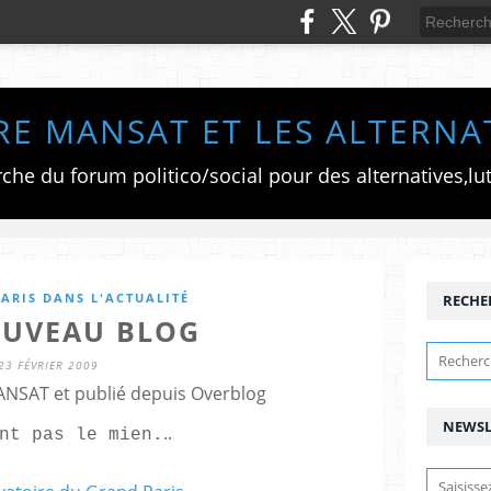
RE MANSAT ET LES ALTERNA
ARIS DANS L'ACTUALITÉ
RECHE
UVEAU BLOG
23 FÉVRIER 2009
ANSAT et publié depuis Overblog
NEWSL
..
nt pas le mien.