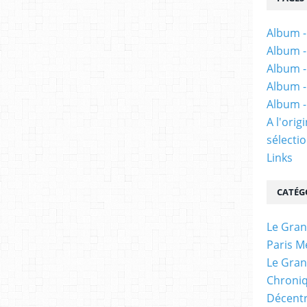
Album -
Album -
Album -
Album -
Album -
A l'ori
sélectio
Links
CATÉG
Le Gran
Paris M
Le Gran
Chroniq
Décentr