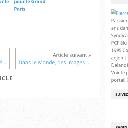
r le
pour le Grand
Paris
Parisien
ans dan
Syndica
PCF élu
1995 Co
adjoint
La crise rend encore plus nécessaire le Grand Paris, selon les architectes
Dans le Monde, des images de certains des projets des equipes de la consultation le grand pari
Delanoë
Voir le 
ICLE
portail
SUIVE
PAGES