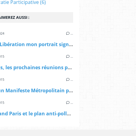
tie Participative
(6)
IMEREZ AUSSI :
024
…
> Dans Libération mon portrait signé Sibylle Vincendon: Pierre Mansat, le métropolitain
015
…
> A Paris, les prochaines réunions publiques sur le Grand Paris
015
…
> Vers un Manifeste Métropolitain pour le Grand Paris
015
…
> Le Grand Paris et le plan anti-pollution d'Anne Hidalgo