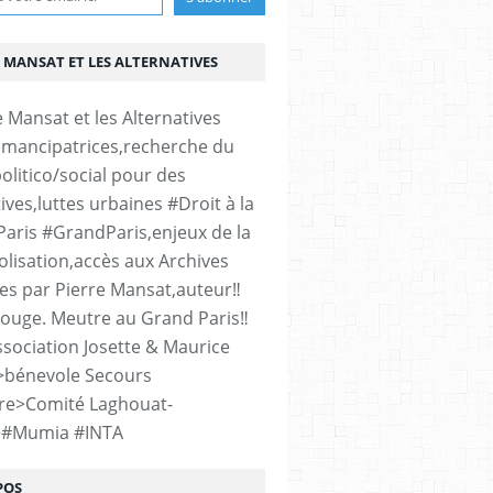
 MANSAT ET LES ALTERNATIVES
émancipatrices,recherche du
olitico/social pour des
ives,luttes urbaines #Droit à la
#Paris #GrandParis,enjeux de la
lisation,accès aux Archives
es par Pierre Mansat,auteur‼️
rouge. Meutre au Grand Paris‼️
sociation Josette & Maurice
>bénevole Secours
re>Comité Laghouat-
>#Mumia #INTA
POS