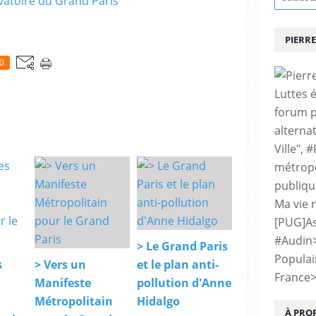
atoire du Grand Paris
PIERRE
0
Luttes 
forum p
alternat
Ville", 
métropo
publiqu
Ma vie 
[PUG]As
#Audin
> Le Grand Paris
Populai
s
> Vers un
et le plan anti-
France
Manifeste
pollution d'Anne
Métropolitain
Hidalgo
À PRO