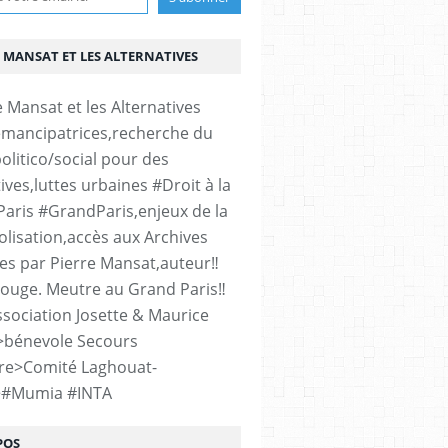
 MANSAT ET LES ALTERNATIVES
émancipatrices,recherche du
olitico/social pour des
ives,luttes urbaines #Droit à la
#Paris #GrandParis,enjeux de la
lisation,accès aux Archives
es par Pierre Mansat,auteur‼️
rouge. Meutre au Grand Paris‼️
sociation Josette & Maurice
>bénevole Secours
re>Comité Laghouat-
>#Mumia #INTA
POS