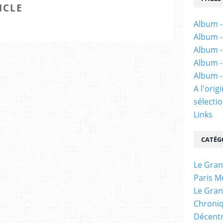
ICLE
Album -
Album -
Album -
Album -
Album -
A l'ori
sélectio
Links
CATÉG
Le Gran
Paris M
Le Gran
Chroniq
Décentr