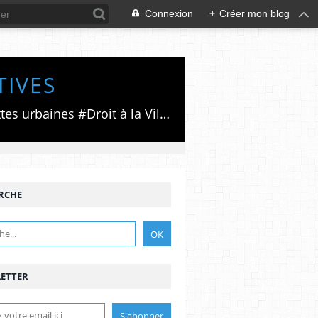
Connexion
+
Créer mon blog
TIVES
Luttes émancipatrices,recherche du forum politico/social pour des alternatives,luttes urbaines #Droit à la Ville", #Paris #GrandParis,enjeux de la métropolisation,accès aux Archives publiques par Pierre Mansat,auteur‼️Ma vie rouge. Meutre au Grand Paris‼️[PUG]Association Josette & Maurice #Audin>bénevole Secours Populaire>Comité Laghouat-France>#Mumia #INTA
RCHE
ETTER