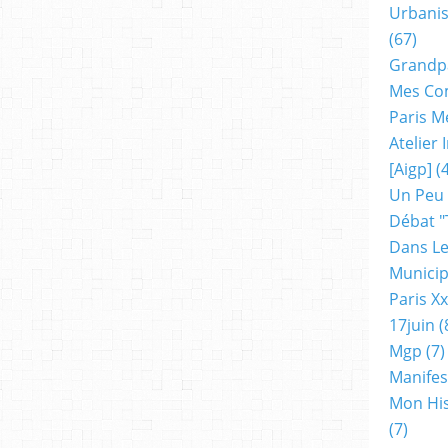
Urbanis
(67)
Grandp
Mes Co
Paris M
Atelier
[aigp]
(4
Un Peu
Débat "
Dans Le
Municip
Paris X
17juin
(
Mgp
(7)
Manifes
Mon His
(7)