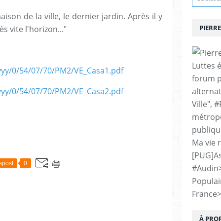
ison de la ville, le dernier jardin. Après il y
PIERRE
s vite l'horizon..."
Luttes 
xyyy/0/54/07/70/PM2/VE_Casa1.pdf
forum p
xyyy/0/54/07/70/PM2/VE_Casa2.pdf
alternat
Ville", 
métropo
publiqu
Ma vie 
[PUG]As
epost
0
#Audin
Populai
France
À PRO