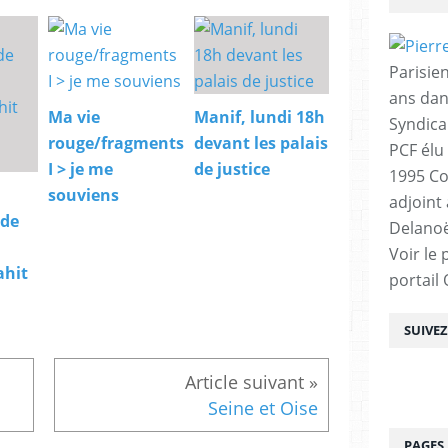
Parisien
ans dan
Ma vie
Manif, lundi 18h
Syndica
rouge/fragments
devant les palais
PCF élu
I > je me
de justice
1995 Co
souviens
adjoint
 de
Delanoë
Voir le 
ahit
portail
SUIVE
Seine et Oise
PAGES