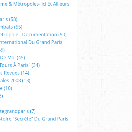
me & Métropoles- Ici Et Ailleurs
aris
(58)
mbats
(55)
etropole - Documentation
(50)
 International Du Grand Paris
5)
 De Moi
(45)
tours À Paris"
(34)
s Revues
(14)
ales 2008
(13)
xe
(10)
8)
tegrandparis
(7)
toire "secrète" Du Grand Paris