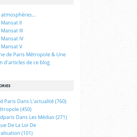
 atmosphères...
 Mansat II
 Mansat III
 Mansat IV
 Mansat V
gine de Paris Métropole & Une
n d'articles de ce blog
ORIES
d Paris Dans L'actualité
(760)
étropole
(450)
dparis Dans Les Médias
(271)
ue De La Loi De
alisation
(101)