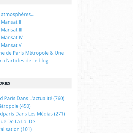
 atmosphères...
 Mansat II
 Mansat III
 Mansat IV
 Mansat V
gine de Paris Métropole & Une
n d'articles de ce blog
ORIES
d Paris Dans L'actualité
(760)
étropole
(450)
dparis Dans Les Médias
(271)
ue De La Loi De
alisation
(101)