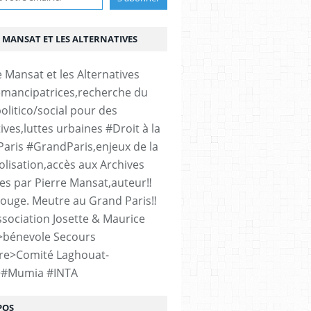
 MANSAT ET LES ALTERNATIVES
émancipatrices,recherche du
olitico/social pour des
ives,luttes urbaines #Droit à la
#Paris #GrandParis,enjeux de la
lisation,accès aux Archives
es par Pierre Mansat,auteur‼️
rouge. Meutre au Grand Paris‼️
sociation Josette & Maurice
>bénevole Secours
re>Comité Laghouat-
>#Mumia #INTA
POS