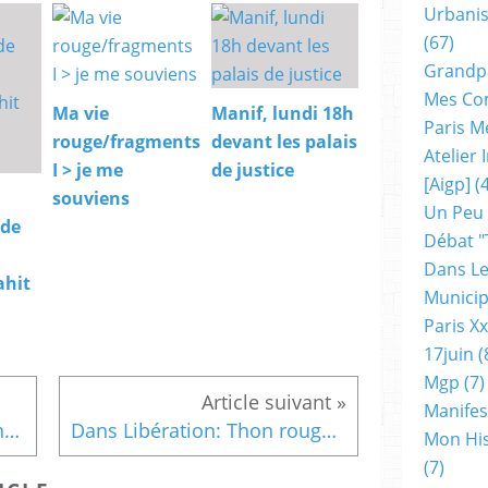
Urbanis
(67)
Grandp
Mes Co
Ma vie
Manif, lundi 18h
Paris M
rouge/fragments
devant les palais
Atelier
I > je me
de justice
[aigp]
(4
souviens
Un Peu
 de
Débat "
Dans Le
ahit
Municip
Paris X
17juin
(
Mgp
(7)
Manifes
Hidalgo veut que Paris prenne de la hauteur, dans Libération
Dans Libération: Thon rouge: l'UE stoppe l'hémorragie
Mon His
(7)