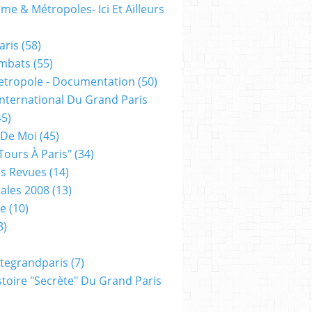
me & Métropoles- Ici Et Ailleurs
aris
(58)
mbats
(55)
etropole - Documentation
(50)
 International Du Grand Paris
5)
 De Moi
(45)
tours À Paris"
(34)
s Revues
(14)
ales 2008
(13)
xe
(10)
8)
tegrandparis
(7)
toire "secrète" Du Grand Paris