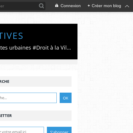
Connexion
+
Créer mon blog
TIVES
Luttes émancipatrices,recherche du forum politico/social pour des alternatives,luttes urbaines #Droit à la Ville", #Paris #GrandParis,enjeux de la métropolisation,accès aux Archives publiques par Pierre Mansat,auteur‼️Ma vie rouge. Meutre au Grand Paris‼️[PUG]Association Josette & Maurice #Audin>bénevole Secours Populaire>Comité Laghouat-France>#Mumia #INTA
RCHE
ETTER