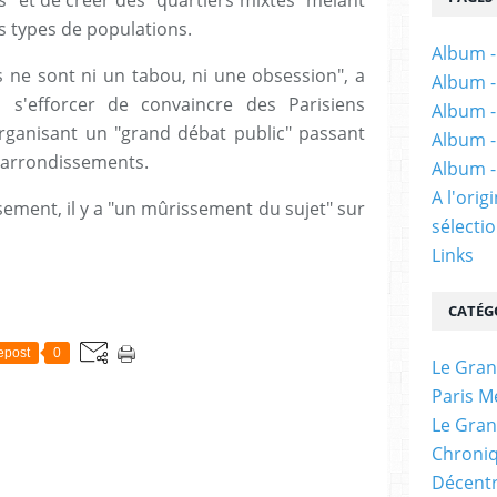
ces" et de créer des "quartiers mixtes" mêlant
ts types de populations.
Album -
s ne sont ni un tabou, ni une obsession", a
Album -
 s'efforcer de convaincre des Parisiens
Album -
organisant un "grand débat public" passant
Album -
'arrondissements.
Album -
A l'ori
ement, il y a "un mûrissement du sujet" sur
sélectio
Links
CATÉG
epost
0
Le Gran
Paris M
Le Gran
Chroniq
Décentr