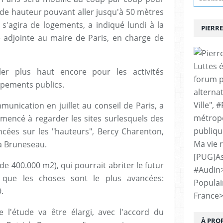
de hauteur pouvant aller jusqu'à 50 mètres
 s'agira de logements, a indiqué lundi à la
PIERRE
 adjointe au maire de Paris, en charge de
Luttes 
ler plus haut encore pour les activités
forum p
ipements publics.
alternat
Ville", 
unication en juillet au conseil de Paris, a
métropo
mmencé à regarder les sites surlesquels des
publiqu
ncées sur les "hauteurs", Bercy Charenton,
Ma vie 
a Bruneseau.
[PUG]As
 de 400.000 m2), qui pourrait abriter le futur
#Audin
, que les choses sont le plus avancées:
Populai
.
France
 l'étude va être élargi, avec l'accord du
À PRO