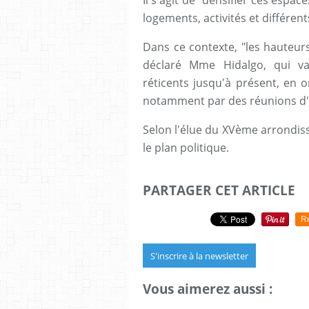
Il s'agit de "densifier ces espa
logements, activités et différen
Dans ce contexte, "les hauteur
déclaré Mme Hidalgo, qui va
réticents jusqu'à présent, en 
notamment par des réunions d
Selon l'élue du XVème arrondiss
le plan politique.
PARTAGER CET ARTICLE
R
S'inscrire à la newsletter
Vous aimerez aussi :