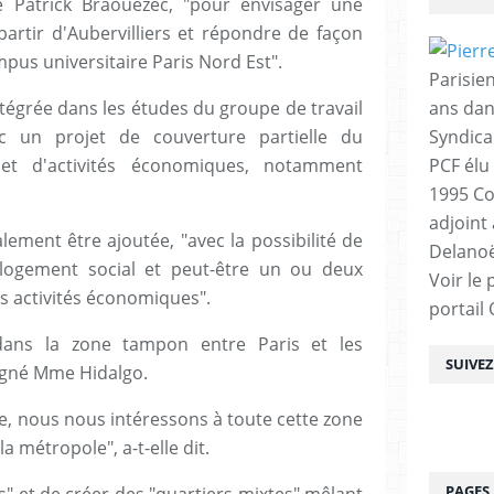
 Patrick Braouezec, "pour envisager une
partir d'Aubervilliers et répondre de façon
pus universitaire Paris Nord Est".
Parisien
ntégrée dans les études du groupe de travail
ans dan
ec un projet de couverture partielle du
Syndica
et d'activités économiques, notamment
PCF élu
1995 Co
adjoint
lement être ajoutée, "avec la possibilité de
Delanoë
logement social et peut-être un ou deux
Voir le 
es activités économiques".
portail
 dans la zone tampon entre Paris et les
SUIVE
igné Mme Hidalgo.
ée, nous nous intéressons à toute cette zone
a métropole", a-t-elle dit.
PAGES