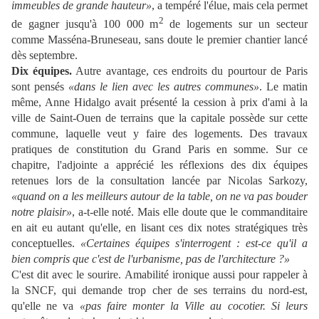
immeubles de grande hauteur»
, a tempéré l'élue, mais cela permet
2
de gagner jusqu'à 100 000 m
de logements sur un secteur
comme Masséna-Bruneseau, sans doute le premier chantier lancé
dès septembre.
Dix équipes.
Autre avantage, ces endroits du pourtour de Paris
sont pensés
«dans le lien avec les autres communes»
. Le matin
même, Anne Hidalgo avait présenté la cession à prix d'ami à la
ville de Saint-Ouen de terrains que la capitale possède sur cette
commune, laquelle veut y faire des logements. Des travaux
pratiques de constitution du Grand Paris en somme. Sur ce
chapitre, l'adjointe a apprécié les réflexions des dix équipes
retenues lors de la consultation lancée par Nicolas Sarkozy,
«quand on a les meilleurs autour de la table, on ne va pas bouder
notre plaisir»
, a-t-elle noté. Mais elle doute que le commanditaire
en ait eu autant qu'elle, en lisant ces dix notes stratégiques très
conceptuelles.
«Certaines équipes s'interrogent : est-ce qu'il a
bien compris que c'est de l'urbanisme, pas de l'architecture ?»
C'est dit avec le sourire. Amabilité ironique aussi pour rappeler à
la SNCF, qui demande trop cher de ses terrains du nord-est,
qu'elle ne va
«pas faire monter la Ville au cocotier. Si leurs