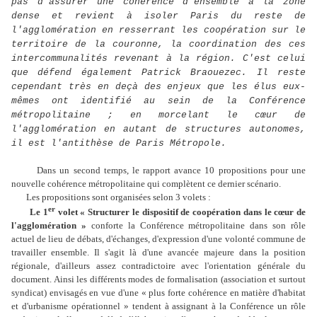
pas d'assurer une cohérence d'ensemble à la zone
dense et revient à isoler Paris du reste de
l'agglomération en resserrant les coopération sur le
territoire de la couronne, la coordination des ces
intercommunalités revenant à la région. C'est celui
que défend également Patrick Braouezec. Il reste
cependant très en deçà des enjeux que les élus eux-
mêmes ont identifié au sein de la Conférence
métropolitaine ; en morcelant le cœur de
l'agglomération en autant de structures autonomes,
il est l'antithèse de Paris Métropole.
Dans un second temps, le rapport avance 10 propositions pour une
nouvelle cohérence métropolitaine qui complètent ce dernier scénario.
Les propositions sont organisées selon 3 volets :
er
Le 1
volet « Structurer le dispositif de coopération dans le cœur de
l'agglomération »
conforte la Conférence métropolitaine dans son rôle
actuel de lieu de débats, d'échanges, d'expression d'une volonté commune de
travailler ensemble. Il s'agit là d'une avancée majeure dans la position
régionale, d'ailleurs assez contradictoire avec l'orientation générale du
document. Ainsi les différents modes de formalisation (association et surtout
syndicat) envisagés en vue d'une « plus forte cohérence en matière d'habitat
et d'urbanisme opérationnel » tendent à assignant à la Conférence un rôle