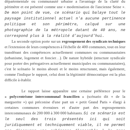
départementale ou communauté urbaine a l'avantage de la clarté du
périmètre et est présenté comme une « modernisation de l'ancienne Seine ».
De mon point de vue, ce scénario qui balaye tout le
paysage institutionnel actuel n'a aucune pertinence
politique et son périmètre, calqué sur une
photographie de la métropole datant de 40 ans, ne
correspond plus à la réalité d'aujourd'hui.
La seconde option porte sur un
regroupement des syndicats techniques
et l'extension de leurs compétences à l'échelle de 400 communes, tout en leur
transférant des compétences actuellement communes ou communautaires
(urbanisme, logement et foncier…). De nature hybride (structure syndicale
pour porter des prérogatives actuellement municipales ou communautaires),
c'est le scénario le moins abouti et le moins structurant, mais également,
comme l'indique le rapport, celui dont la légitimité démocratique est la plus
difficile à établir.
Le rapport laisse apparaître une certaine préférence pour le
« polycentrisme intercommunal francilien »
(scénario dit « de la
marguerite ») qui préconise d'une part un « petit Grand Paris » élargi à
certaines communes riveraines et d'autre part des regroupements
intercommunaux de 200 000 à 300 000 habitants.
Si ce scénario est
le seul des trois présentés ici qui soit
juridiquement et techniquement viable, il ne permet