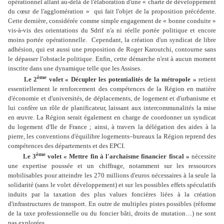
opérationnel allant au-delà de l'élaboration d'une « charte de développement
du cœur de l'agglomération » qui fait l'objet de la proposition précédente.
Cette dernière, considérée comme simple engagement de « bonne conduite »
vis-à-vis des orientations du Sdrif n'a ni réelle portée politique et encore
moins portée opérationnelle. Cependant, la création d'un syndicat de libre
adhésion, qui est aussi une proposition de Roger Karoutchi, contourne sans
le dépasser l'obstacle politique. Enfin, cette démarche n'est à aucun moment
inscrite dans une dynamique telle que les Assises.
ème
Le 2
volet « Décupler les potentialités de la métropole »
retient
essentiellement le renforcement des compétences de la Région en matière
d'économie et d'universités, de déplacements, de logement et d'urbanisme et
lui confère un rôle de planificateur, laissant aux intercommunalités la mise
en œuvre. La Région serait également en charge de coordonner un syndicat
du logement d'Ile de France ; ainsi, à travers la délégation des aides à la
pierre, les conventions d'équilibre logements–bureaux la Région reprend des
compétences des départements et des EPCI.
ème
Le 3
volet « Mettre fin à l'archaïsme financier fiscal »
nécessite
une expertise poussée et un chiffrage, notamment sur les ressources
mobilisables pour atteindre les 270 millions d'euros nécessaires à la seule la
solidarité (sans le volet développement) et sur les possibles effets spéculatifs
induits par la taxation des plus values foncières liées à la création
d'infrastructures de transport. En outre de multiples pistes possibles (réforme
de la taxe professionnelle ou du foncier bâti, droits de mutation…) ne sont
pas explorées.