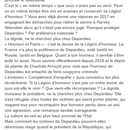
amorale et avilissante.
C’est le « en même temps » que vous n’aviez pas vu venir. Peut-
on en même temps être mis en examen et conserver sa Légion
d’honneur ? Vous avez déjà donné une réponse en 2017 en
engageant les démarches pour retirer la sienne à Harvey
Weinstein alors qu’il n’était pas encore jugé. Pourquoi protéger
Depardieu ? Par préférence nationale ?
La dignité, ne la cherchez plus chez Depardieu
« Honneur et Patrie » : c’est la devise de la Légion d’honneur. La
France n’a plus la préférence de Depardieu, exilé tantôt en
Russie, tantôt en Belgique. Quant à son honneur, il semble s’être
exilé lui aussi. Nous savons officiellement depuis 2018 et le dépôt
de plainte de Charlotte Arnould pour viols que l’honneur de
Depardieu est entaché de forts soupçons criminels.
L’émission « Complément d’enquête » aura convaincu les plus
récalcitrants. Si la Légion d’honneur n’est pas un ordre moral, de
quoi est-elle le nom ? Que vient-elle récompenser ? La dignité,
monsieur le président, ne la cherchez plus chez Depardieu. Elle
s’est réfugiée chez toutes les victimes qui osent porter plainte, qui
risquent tout pour reconquérir leur honneur perdu dans un viol,
une agression, une remarque sexiste outrageante.
La culture du viol au plus haut sommet de l’Etat
Mais comment les victimes de Depardieu peuvent-elles
désormais réagir quand le président de la République, qui