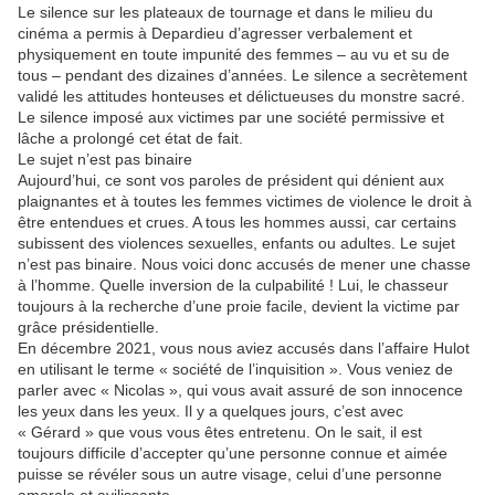
Le silence sur les plateaux de tournage et dans le milieu du
cinéma a permis à Depardieu d’agresser verbalement et
physiquement en toute impunité des femmes – au vu et su de
tous – pendant des dizaines d’années. Le silence a secrètement
validé les attitudes honteuses et délictueuses du monstre sacré.
Le silence imposé aux victimes par une société permissive et
lâche a prolongé cet état de fait.
Le sujet n’est pas binaire
Aujourd’hui, ce sont vos paroles de président qui dénient aux
plaignantes et à toutes les femmes victimes de violence le droit à
être entendues et crues. A tous les hommes aussi, car certains
subissent des violences sexuelles, enfants ou adultes. Le sujet
n’est pas binaire. Nous voici donc accusés de mener une chasse
à l’homme. Quelle inversion de la culpabilité ! Lui, le chasseur
toujours à la recherche d’une proie facile, devient la victime par
grâce présidentielle.
En décembre 2021, vous nous aviez accusés dans l’affaire Hulot
en utilisant le terme « société de l’inquisition ». Vous veniez de
parler avec « Nicolas », qui vous avait assuré de son innocence
les yeux dans les yeux. Il y a quelques jours, c’est avec
« Gérard » que vous vous êtes entretenu. On le sait, il est
toujours difficile d’accepter qu’une personne connue et aimée
puisse se révéler sous un autre visage, celui d’une personne