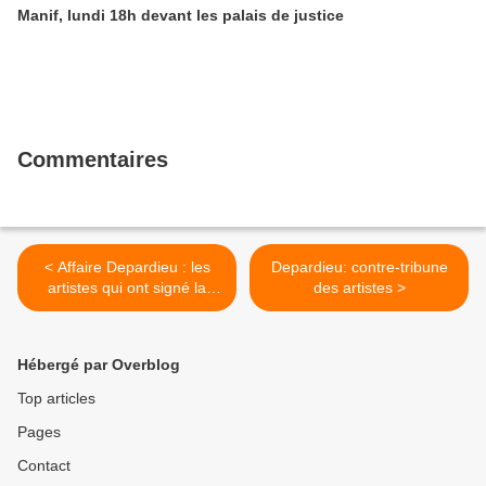
Manif, lundi 18h devant les palais de justice
Commentaires
< Affaire Depardieu : les
Depardieu: contre-tribune
artistes qui ont signé la
des artistes >
tribune en faveur de l'acteur
montrent leur propre
"sentiment de culpabilité",
Hébergé par Overblog
analyse une chercheuse
Top articles
Pages
Contact