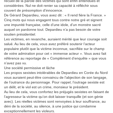
recueil de la parole des victimes qui sont enfin entendues et
considérées. Nul ne doit renier sa capacité à réfléchir sous
couvert de présomption d’innocence.
De Gérard Depardieu, vous avez dit : « Il rend fière la France. »
Cinq mots qui nous engagent tous contre notre gré et signent
une impunité française, celle d’une idole, d’un monstre sacré
auquel on pardonne tout. Depardieu n’a pas besoin de votre
soutien présidentiel.
Les victimes, en revanche, auraient mérité que leur courage soit
salué. Au lieu de cela, vous avez préféré soutenir l’acteur
populaire plutôt que la victime inconnue, sacrifiée sur le champ
de votre admiration pour cet « immense acteur ». Vous avez fait
référence au reportage de « Complément d’enquête » que vous
n’avez pas vu.
Une société permissive et lâche
Les propos sexistes intolérables de Depardieu en Corée du Nord
vous auraient peut-être convaincu de l’abjection de son langage,
de l’outrance du personnage. Pour rappel, l’outrage sexiste est
un délit, et le viol est un crime, monsieur le président.
Au lieu de cela, vous confortez les préjugés sexistes en faisant de
l’agresseur la victime qu’on doit laisser tranquille (et son génie
avec). Les réelles victimes sont renvoyées à leur souffrance, au
déni de la société, au silence, à une justice qui condamne
exceptionnellement les violeurs.