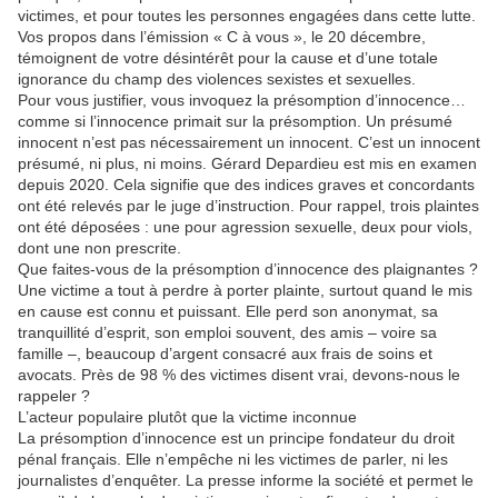
victimes, et pour toutes les personnes engagées dans cette lutte.
Vos propos dans l’émission « C à vous », le 20 décembre,
témoignent de votre désintérêt pour la cause et d’une totale
ignorance du champ des violences sexistes et sexuelles.
Pour vous justifier, vous invoquez la présomption d’innocence…
comme si l’innocence primait sur la présomption. Un présumé
innocent n’est pas nécessairement un innocent. C’est un innocent
présumé, ni plus, ni moins. Gérard Depardieu est mis en examen
depuis 2020. Cela signifie que des indices graves et concordants
ont été relevés par le juge d’instruction. Pour rappel, trois plaintes
ont été déposées : une pour agression sexuelle, deux pour viols,
dont une non prescrite.
Que faites-vous de la présomption d’innocence des plaignantes ?
Une victime a tout à perdre à porter plainte, surtout quand le mis
en cause est connu et puissant. Elle perd son anonymat, sa
tranquillité d’esprit, son emploi souvent, des amis – voire sa
famille –, beaucoup d’argent consacré aux frais de soins et
avocats. Près de 98 % des victimes disent vrai, devons-nous le
rappeler ?
L’acteur populaire plutôt que la victime inconnue
La présomption d’innocence est un principe fondateur du droit
pénal français. Elle n’empêche ni les victimes de parler, ni les
journalistes d’enquêter. La presse informe la société et permet le