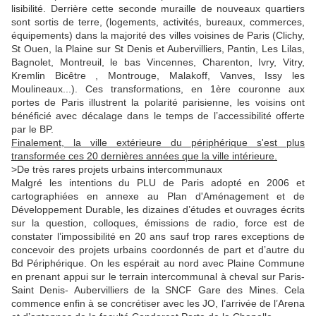
lisibilité. Derrière cette seconde muraille de nouveaux quartiers
sont sortis de terre, (logements, activités, bureaux, commerces,
équipements) dans la majorité des villes voisines de Paris (Clichy,
St Ouen, la Plaine sur St Denis et Aubervilliers, Pantin, Les Lilas,
Bagnolet, Montreuil, le bas Vincennes, Charenton, Ivry, Vitry,
Kremlin Bicêtre , Montrouge, Malakoff, Vanves, Issy les
Moulineaux...). Ces transformations, en 1ère couronne aux
portes de Paris illustrent la polarité parisienne, les voisins ont
bénéficié avec décalage dans le temps de l’accessibilité offerte
par le BP.
Finalement, la ville extérieure du périphérique s'est plus
transformée ces 20 dernières années que la ville intérieure.
>De très rares projets urbains intercommunaux
Malgré les intentions du PLU de Paris adopté en 2006 et
cartographiées en annexe au Plan d'Aménagement et de
Développement Durable, les dizaines d’études et ouvrages écrits
sur la question, colloques, émissions de radio, force est de
constater l’impossibilité en 20 ans sauf trop rares exceptions de
concevoir des projets urbains coordonnés de part et d’autre du
Bd Périphérique. On les espérait au nord avec Plaine Commune
en prenant appui sur le terrain intercommunal à cheval sur Paris-
Saint Denis- Aubervilliers de la SNCF Gare des Mines. Cela
commence enfin à se concrétiser avec les JO, l’arrivée de l’Arena