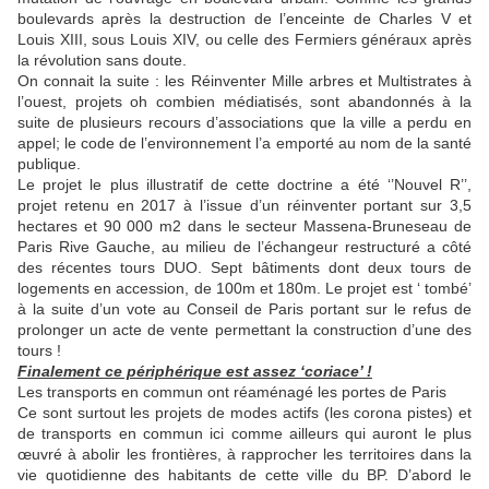
boulevards après la destruction de l’enceinte de Charles V et
Louis XIII, sous Louis XIV, ou celle des Fermiers généraux après
la révolution sans doute.
On connait la suite : les Réinventer Mille arbres et Multistrates à
l’ouest, projets oh combien médiatisés, sont abandonnés à la
suite de plusieurs recours d’associations que la ville a perdu en
appel; le code de l’environnement l’a emporté au nom de la santé
publique.
Le projet le plus illustratif de cette doctrine a été ‘’Nouvel R’’,
projet retenu en 2017 à l’issue d’un réinventer portant sur 3,5
hectares et 90 000 m2 dans le secteur Massena-Bruneseau de
Paris Rive Gauche, au milieu de l’échangeur restructuré a côté
des récentes tours DUO. Sept bâtiments dont deux tours de
logements en accession, de 100m et 180m. Le projet est ‘ tombé’
à la suite d’un vote au Conseil de Paris portant sur le refus de
prolonger un acte de vente permettant la construction d’une des
tours !
Finalement ce périphérique est assez ‘coriace’ !
Les transports en commun ont réaménagé les portes de Paris
Ce sont surtout les projets de modes actifs (les corona pistes) et
de transports en commun ici comme ailleurs qui auront le plus
œuvré à abolir les frontières, à rapprocher les territoires dans la
vie quotidienne des habitants de cette ville du BP. D’abord le