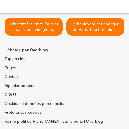
< la frontière entre Paris et
Le boulevard périphérique
la banlieue, a longtemps
de Paris, brochure du 25
été sacrifiée par les
avril 1973 >
politiques publiques , une
tribune baclée dans Le
Hébergé par Overblog
Monde
Top articles
Pages
Contact
Signaler un abus
C.G.U.
Cookies et données personnelles
Préférences cookies
Voir le profil de Pierre MANSAT sur le portail Overblog