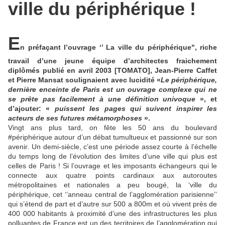
ville du périphérique !
E
n préfaçant l’ouvrage ‘’ La ville du périphérique", riche
travail d’une jeune équipe d’architectes fraichement
diplômés publié en avril 2003 [TOMATO], Jean-Pierre Caffet
et Pierre Mansat soulignaient avec lucidité «
Le périphérique,
dernière enceinte de Paris est un ouvrage complexe qui ne
se prête pas facilement à une définition univoque
», et
d’ajouter: «
puissent les pages qui suivent inspirer les
acteurs de ses futures métamorphoses
».
Vingt ans plus tard, on fête les 50 ans du boulevard
#périphérique autour d’un débat tumultueux et passionné sur son
avenir. Un demi-siècle, c’est une période assez courte à l’échelle
du temps long de l’évolution des limites d’une ville qui plus est
celles de Paris ! Si l’ouvrage et les imposants échangeurs qui le
connecte aux quatre points cardinaux aux autoroutes
métropolitaines et nationales a peu bougé, la ‘ville du
périphérique, cet ‘’anneau central de l’agglomération parisienne’’
qui s’étend de part et d’autre sur 500 a 800m et où vivent près de
400 000 habitants à proximité d’une des infrastructures les plus
polluantes de France est un des territoires de l’agglomération qui