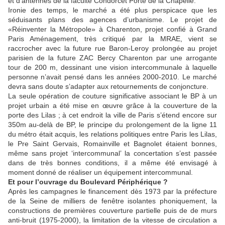
et d’antennes de la faculté Condorcet Porte de la Chapelle.
Ironie des temps, le marché a été plus perspicace que les
séduisants plans des agences d’urbanisme. Le projet de
«Réinventer la Métropole» à Charenton, projet confié à Grand
Paris Aménagement, très critiqué par la MRAE, vient se
raccrocher avec la future rue Baron-Leroy prolongée au projet
parisien de la future ZAC Bercy Charenton par une arrogante
tour de 200 m, dessinant une vision intercommunale à laquelle
personne n’avait pensé dans les années 2000-2010. Le marché
devra sans doute s’adapter aux retournements de conjoncture.
La seule opération de couture significative associant le BP à un
projet urbain a été mise en œuvre grâce à la couverture de la
porte des Lilas ; à cet endroit la ville de Paris s’étend encore sur
350m au-delà de BP, le principe du prolongement de la ligne 11
du métro était acquis, les relations politiques entre Paris les Lilas,
le Pre Saint Gervais, Romainville et Bagnolet étaient bonnes,
même sans projet ‘intercommunal’ la concertation s’est passée
dans de très bonnes conditions, il a même été envisagé à
moment donné de réaliser un équipement intercommunal.
Et pour l’ouvrage du Boulevard Périphérique ?
Après les campagnes le financement dès 1973 par la préfecture
de la Seine de milliers de fenêtre isolantes phoniquement, la
constructions de premières couverture partielle puis de de murs
anti-bruit (1975-2000), la limitation de la vitesse de circulation a