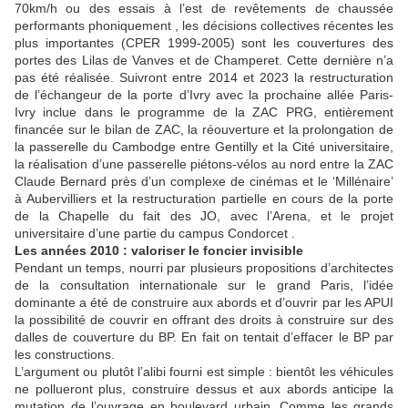
70km/h ou des essais à l’est de revêtements de chaussée
performants phoniquement , les décisions collectives récentes les
plus importantes (CPER 1999-2005) sont les couvertures des
portes des Lilas de Vanves et de Champeret. Cette dernière n’a
pas été réalisée. Suivront entre 2014 et 2023 la restructuration
de l’échangeur de la porte d’Ivry avec la prochaine allée Paris-
Ivry inclue dans le programme de la ZAC PRG, entièrement
financée sur le bilan de ZAC, la réouverture et la prolongation de
la passerelle du Cambodge entre Gentilly et la Cité universitaire,
la réalisation d’une passerelle piétons-vélos au nord entre la ZAC
Claude Bernard près d’un complexe de cinémas et le ‘Millénaire’
à Aubervilliers et la restructuration partielle en cours de la porte
de la Chapelle du fait des JO, avec l’Arena, et le projet
universitaire d’une partie du campus Condorcet .
Les années 2010 : valoriser le foncier invisible
Pendant un temps, nourri par plusieurs propositions d’architectes
de la consultation internationale sur le grand Paris, l’idée
dominante a été de construire aux abords et d’ouvrir par les APUI
la possibilité de couvrir en offrant des droits à construire sur des
dalles de couverture du BP. En fait on tentait d’effacer le BP par
les constructions.
L’argument ou plutôt l’alibi fourni est simple : bientôt les véhicules
ne pollueront plus, construire dessus et aux abords anticipe la
mutation de l’ouvrage en boulevard urbain. Comme les grands