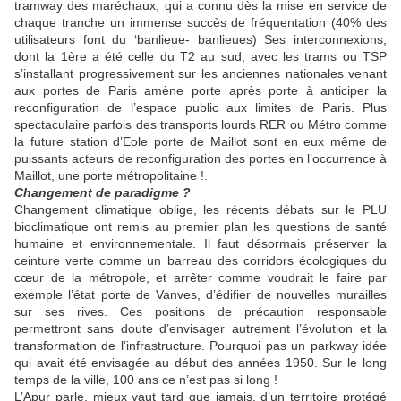
tramway des maréchaux, qui a connu dès la mise en service de
chaque tranche un immense succès de fréquentation (40% des
utilisateurs font du ‘banlieue- banlieues) Ses interconnexions,
dont la 1ère a été celle du T2 au sud, avec les trams ou TSP
s’installant progressivement sur les anciennes nationales venant
aux portes de Paris amène porte après porte à anticiper la
reconfiguration de l’espace public aux limites de Paris. Plus
spectaculaire parfois des transports lourds RER ou Métro comme
la future station d’Eole porte de Maillot sont en eux même de
puissants acteurs de reconfiguration des portes en l’occurrence à
Maillot, une porte métropolitaine !.
Changement de paradigme ?
Changement climatique oblige, les récents débats sur le PLU
bioclimatique ont remis au premier plan les questions de santé
humaine et environnementale. Il faut désormais préserver la
ceinture verte comme un barreau des corridors écologiques du
cœur de la métropole, et arrêter comme voudrait le faire par
exemple l’état porte de Vanves, d’édifier de nouvelles murailles
sur ses rives. Ces positions de précaution responsable
permettront sans doute d’envisager autrement l’évolution et la
transformation de l’infrastructure. Pourquoi pas un parkway idée
qui avait été envisagée au début des années 1950. Sur le long
temps de la ville, 100 ans ce n’est pas si long !
L’Apur parle, mieux vaut tard que jamais, d’un territoire protégé