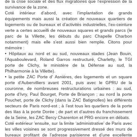
de la crise sociale et des flux migratoires que l’expression de la
survivance de la zone.
Coté intérieur d’abord, avec l’implantation de grands
équipements mais aussi la création de nouveaux quartiers de
logements ou de bureaux et d’activités industrielles, l’ex-ceinture
verte a certes accueilli de nouveaux squares et grands parcs (le
parc de la Villette, les débuts du parc Chapelle Charbon
notamment) mais elle s’est aussi bien remplie. Citons pour
mémoire :
• Hôpitaux au nord et au sud, nouveaux stades (Jean Bouin,
l’Aquaboulevard, Roland Garros restructuré, Charletty, le TGI
porte de Clichy, le ministère de la Défense au sud, la
Philharmonie à la Villette).
• la petite ZAC Porte d' Asnières, des logements et un square
porte d’Aubervilliers avant 2001, puis avec le GPRU de la
couronne, de nombreuses restructurations urbaines : au sud,
porte d’Ivry, Paul Bourget, Porte de Briançon ; au nord la porte
Pouchet, porte de Clichy (dans la ZAC Batignolles) les différents
secteurs de Paris nord-est ; à l’est tous les quartiers de la porte
des lilas à la porte Dorée ; de part et d’autres du franchissement
de la Seine, les ZAC Bercy Charenton et PRG encore en débats.
Coté extérieur ’ensuite, sur la limite ‘administrative’ de Paris avec
les villes voisines se sont progressivement dressé des murs de
bureaux profitant de l’adresse parisienne et d’une excellente