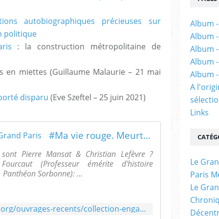
tions autobiographiques précieuses sur
Album -
n politique
Album -
ris
: la construction métropolitaine de
Album -
Album -
s en miettes (Guillaume Malaurie – 21 mai
Album -
A l'ori
porté disparu
(Eve Szeftel – 25 juin 2021)
sélectio
Links
#Ma vie rouge. Meurtre au Grand Paris
CATÉG
 sont Pierre Mansat & Christian Lefèvre ?
Le Gran
Fourcaut (Professeur émérite d'histoire
 Panthéon Sorbonne): ...
Paris M
Le Gran
Chroniq
https://enigmes.hypotheses.org/ouvrages-recents/collection-engagement/ma-vie-rouge-meurtre-au-grand-paris
Décentr