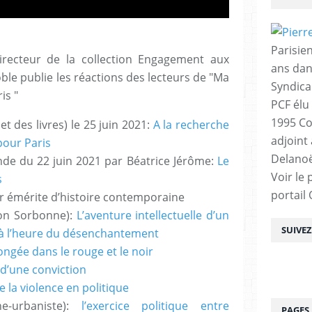
Parisien
directeur de la collection Engagement aux
ans dan
ble publie les réactions des lecteurs de "Ma
Syndica
is "
PCF élu
1995 Co
 des livres) le 25 juin 2021:
A la recherche
adjoint
pour Paris
Delanoë
e du 22 juin 2021 par Béatrice Jérôme:
Le
Voir le 
s
portail
r émérite d’histoire contemporaine
éon Sorbonne):
L’aventure intellectuelle d’un
SUIVE
 l’heure du désenchantement
ongée dans le rouge et le noir
 d’une conviction
e la violence en politique
e-urbaniste):
l’exercice politique entre
PAGES