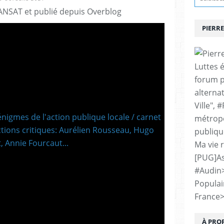
ANSAT et publié depuis Overblog
PIERRE
Luttes 
forum p
alternat
Ville", 
métropo
publiqu
Ma vie 
[PUG]As
#Audin
Populai
France
À PRO