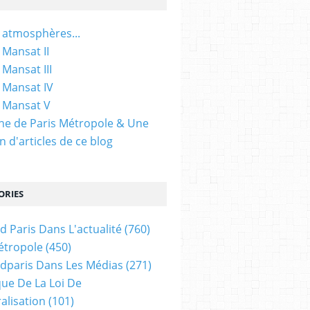
 atmosphères...
 Mansat II
 Mansat III
 Mansat IV
 Mansat V
gine de Paris Métropole & Une
n d'articles de ce blog
ORIES
d Paris Dans L'actualité
(760)
étropole
(450)
dparis Dans Les Médias
(271)
ue De La Loi De
alisation
(101)