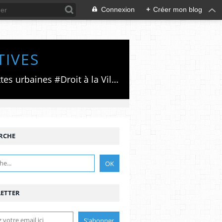
Connexion
+
Créer mon blog
TIVES
Luttes émancipatrices,recherche du forum politico/social pour des alternatives,luttes urbaines #Droit à la Ville", #Paris #GrandParis,enjeux de la métropolisation,accès aux Archives publiques par Pierre Mansat,auteur‼️Ma vie rouge. Meutre au Grand Paris‼️[PUG]Association Josette & Maurice #Audin>bénevole Secours Populaire>Comité Laghouat-France>#Mumia #INTA
RCHE
ETTER