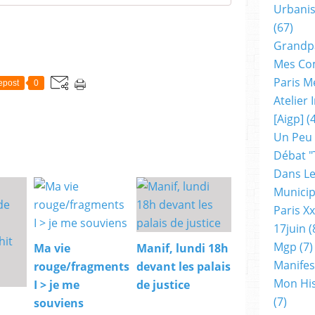
Urbanis
(67)
Grandp
Mes Co
Paris M
epost
0
Atelier
[aigp]
(4
Un Peu
Débat "
Dans Le
Municip
Paris X
17juin
(
Mgp
(7)
Ma vie
Manif, lundi 18h
Manifes
rouge/fragments
devant les palais
Mon His
I > je me
de justice
(7)
souviens