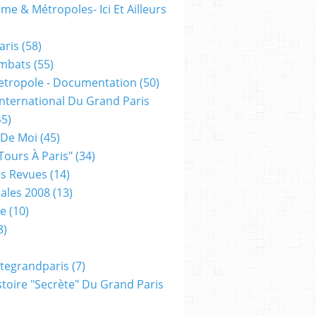
me & Métropoles- Ici Et Ailleurs
aris
(58)
mbats
(55)
etropole - Documentation
(50)
 International Du Grand Paris
5)
 De Moi
(45)
tours À Paris"
(34)
s Revues
(14)
ales 2008
(13)
xe
(10)
8)
tegrandparis
(7)
toire "secrète" Du Grand Paris