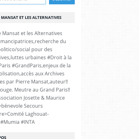
 MANSAT ET LES ALTERNATIVES
émancipatrices,recherche du
olitico/social pour des
ives,luttes urbaines #Droit à la
#Paris #GrandParis,enjeux de la
lisation,accès aux Archives
es par Pierre Mansat,auteur‼️
rouge. Meutre au Grand Paris‼️
sociation Josette & Maurice
>bénevole Secours
re>Comité Laghouat-
>#Mumia #INTA
POS